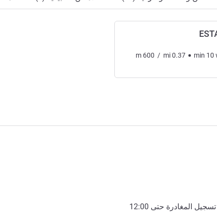
EST
m
600
/
mi
0.37
min
10
12:00
- تسجيل المغادرة ح