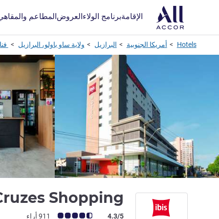
المطاعم والمقاهي
العروض
برنامج الولاء
الإقامة
وزس
ولاية ساو باولو، البرازيل
البرازيل
أمريكا الجنوبية
Hotels
 Cruzes Shopping
ملاحظة أراء العملاء (رأي ALL)
911 أراء
4.3/5