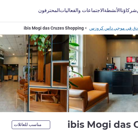
المحترفون
الاجتماعات والفعاليات
الأنشطة
شركاؤنا
ibis Mogi das Cruzes Shopping
فنادق في موجي داس كر
3 نجوم
ibis Mogi das
مناسب للعائلات