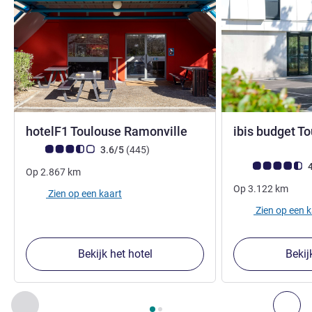
hotelF1 Toulouse Ramonville
ibis budget T
Avis-klantbeoordeling (ALL beoordeling)
beoordelingen
3.6/5
(445
)
Avis-klantbeoorde
4
Op
2.867
km
Op
3.122
km
Zien op een kaart
Zien op een 
Bekijk het hotel
Bekij
Pagina
1
van
2
, Onze andere etablissementen in de buurt 1 :,
Vorige - Onze andere etablissementen in de buurt
Vol