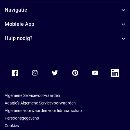
Navigatie
Mobiele App
Hulp nodig?
Accor Facebook
Accor Instagram
Accor Twitter
Accor Pinterest
Accor Youtube
Accor Li
Algemene Servicevoorwaarden
Adagio's Algemene Servicevoorwaarden
Algemene voorwaarden voor lidmaatschap
Persoonsgegevens
Cookies