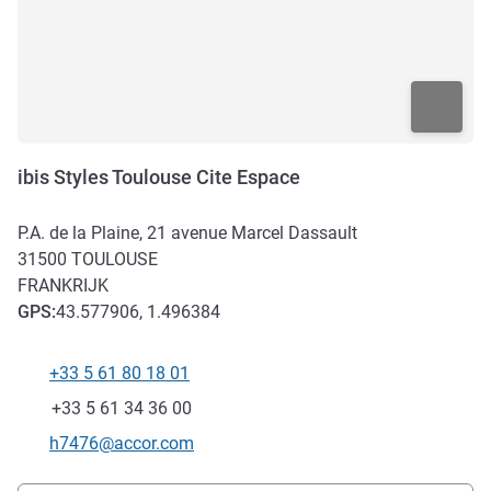
ibis Styles Toulouse Cite Espace
P.A. de la Plaine, 21 avenue Marcel Dassault
31500
TOULOUSE
FRANKRIJK
GPS
:
43.577906, 1.496384
+33 5 61 80 18 01
Telefoon
Fax
+33 5 61 34 36 00
E-mailadres voor contact
h7476@accor.com