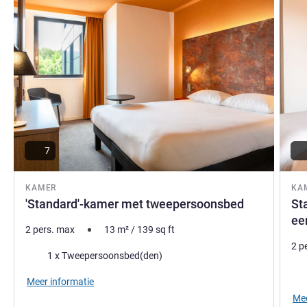
7
KAMER
KA
'Standard'-kamer met tweepersoonsbed
St
ee
2 pers. max
13
m²
/
139
sq ft
2 p
Beddengoed
1 x Tweepersoonsbed(den)
Bed
Meer informatie
Mee