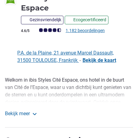
3 sterren
Espace
Gezinsvriendelijk
Ecogecertificeerd
Avis-klantbeoordeling (ALL beoordeling)
1.182 beoordelingen
4.6/5
P.A. de la Plaine, 21 avenue Marcel Dassault,
31500 TOULOUSE, Frankrijk
-
Bekijk de kaart
Welkom in ibis Styles Cité Espace, ons hotel in de buurt
Omschrijving
van Cité de l'Espace, waar u van dichtbij kunt genieten van
de sterren en u kunt onderdompelen in een ultramodern
design geïnspireerd door de ruimtevaart. Ontdek onze
unieke ervaring voor een zakenreis of toeristenbezoek. Van
Bekijk meer
de ruime kamers tot het bistronomische restaurant, van de
ibis Styles Toulouse Cite Espace
pergola tot het zwembad, elk detail is zorgvuldig
ontworpen voor een onvergetelijk verblijf.