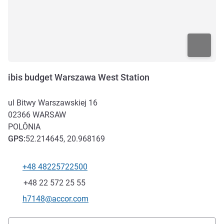
ibis budget Warszawa West Station
ul Bitwy Warszawskiej 16
02366
WARSAW
POLÔNIA
GPS
:
52.214645, 20.968169
+48 48225722500
Telefone
Fax
+48 22 572 25 55
E-mail de contacto
h7148@accor.com
Acesso e transporte