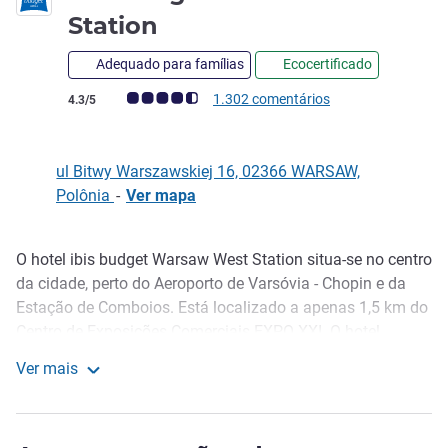
1 estrela
Station
Adequado para famílias
Ecocertificado
Nota clientes Avis (Classificação ALL)
1.302 comentários
4.3/5
ul Bitwy Warszawskiej 16, 02366 WARSAW,
Polônia
-
Ver mapa
O hotel ibis budget Warsaw West Station situa-se no centro
Descrição
da cidade, perto do Aeroporto de Varsóvia - Chopin e da
Estação de Comboios. Está localizado a apenas 1,5 km do
Centro de Exposições Comerciais EXPO XXI. O hotel
oferece bons acessos aos locais mais importantes de
Ver mais
Varsóvia. O hotel dispõe de 163 quartos (incluindo 2
ibis budget Warszawa West Station
quartos acessíveis) equipados com ar condicionado,
chuveiro e WC. O ibis budget Warsaw West Station oferece