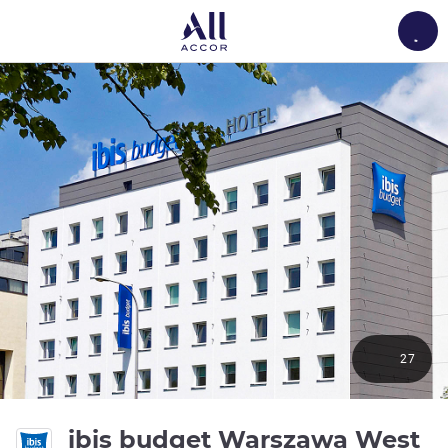
Load
27
ibis budget Warszawa West