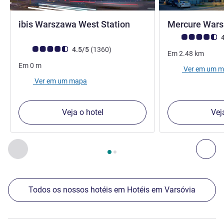
3 estrelas
ibis Warszawa West Station
Mercure Wars
Nota clientes Avi
4
Nota clientes Avis (Classificação ALL)
comentários
4.5/5
(1360
)
Em
2.48
km
Em
0
m
Ver em um 
Ver em um mapa
Veja o hotel
Vej
Página
1
de
2
, Os nossos outros estabelecimentos nas proxim
Anterior - Os nossos outros estabelecimentos nas proxim
Seg
Todos os nossos hotéis em Hotéis em Varsóvia