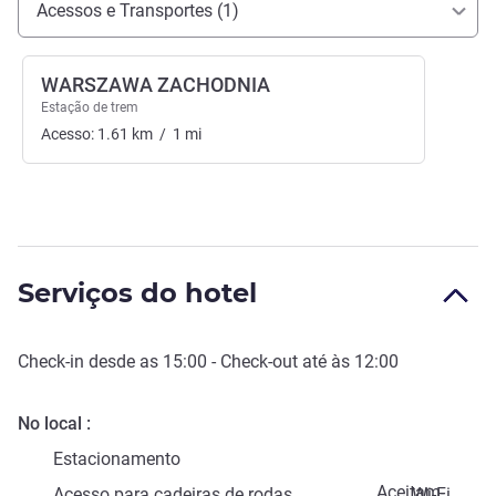
Acessos e Transportes (1)
WARSZAWA ZACHODNIA
Estação de trem
Acesso:
1.61
km
/
1
mi
Serviços do hotel
Check-in
desde as
15:00
-
Check-out
até às
12:00
No local
Estacionamento
Aceitam-
Acesso para cadeiras de rodas
Wi-Fi