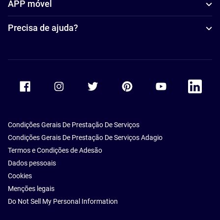
APP móvel
Precisa de ajuda?
Accor Facebook
Accor Instagram
Accor Twitter
Accor Pinterest
Accor Youtube
Accor Li
Condições Gerais De Prestação De Serviços
Condições Gerais De Prestação De Serviços Adagio
Termos e Condições de Adesão
Dados pessoais
Cookies
Menções legais
Do Not Sell My Personal Information