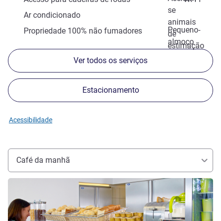
se
Ar condicionado
animais
Pequeno-
Propriedade 100% não fumadores
de
almoço
estimação
Ver todos os serviços
Estacionamento
Acessibilidade
Café da manhã
Ver detalhes