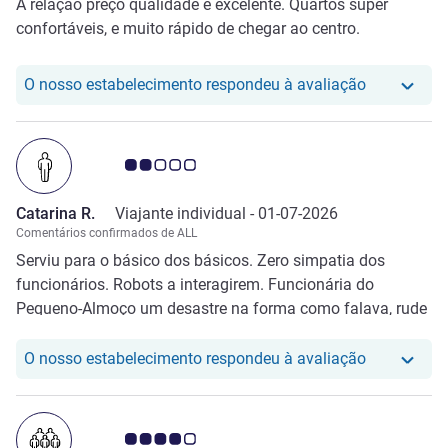
A relação preço qualidade é excelente. Quartos super
confortáveis, e muito rápido de chegar ao centro.
O nosso hot
O nosso estabelecimento respondeu à avaliação
Nota clientes Avis 2.0/5
Catarina R.
Viajante individual -
01-07-2026
Comentários confirmados de ALL
Serviu para o básico dos básicos. Zero simpatia dos
funcionários. Robots a interagirem. Funcionária do
Pequeno-Almoço um desastre na forma como falava, rude
e bruta. Não recomendo uma estadia neste hotel.
O nosso hot
O nosso estabelecimento respondeu à avaliação
Nota clientes Avis 4.0/5