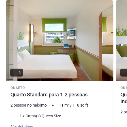
Ver detalhes
Ver de
6
QUARTO
QU
Quarto Standard para 1-2 pessoas
Qu
in
2 pessoa no máximo
11
m²
/
118
sq ft
2 p
Cama
1 x Cama(s) Queen Size
Ca
Ver detalhes