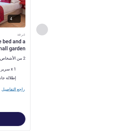
4
السابق - غرفة
غرفة
e bed and a
all garden
2 من الأشخاص كحد أقصى
فرش السرير
1 x سرير (أسرّة) مزدوج
المناظر:
إطلالة جان
راجع التفاصيل