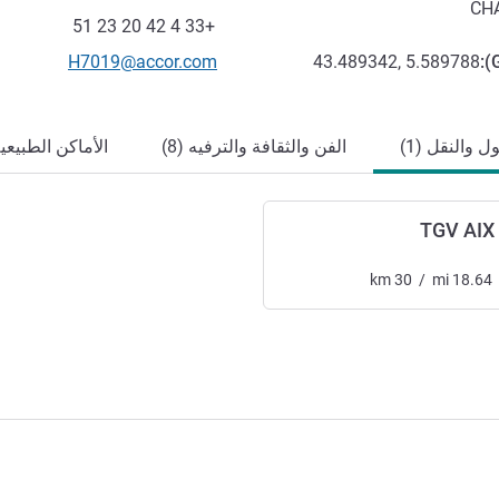
الهاتف
CH
فاكس
+33 4 42 20 23 51
تواصل معنا عبر البريد الإلكترون
H7019@accor.com
43.489342, 5.589788
):
 والنقل (1)
الفن والثقافة والترفيه (8)
الأماكن الطبيعية 
TGV AIX
km
30
/
mi
18.64