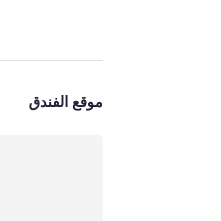
الصفحة
1
من
4
, غرفة 1 : ble bed and a small garden
موقع الفندق