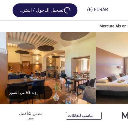
Loading...
(€)
EUR
AR
تسجيل الدخول / اشترك
Mercure Aix en 
رؤية 68 من الصور
4 نجوم
M
نضمن لكأفضل
مناسب للعائلات
سعر