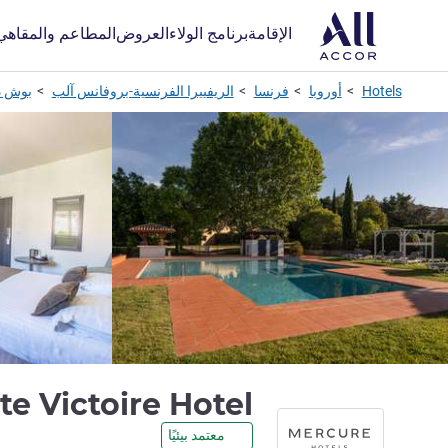
الإقامة
برنامج الولاء
العروض
المطاعم والمقاهي
Hotels
أوروبا
فرنسا
الريفييرا الفرنسية-بروفانس آلب
بوش د
e Victoire Hotel
معتمد بيئيًا