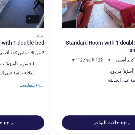
4
غرفة
 with 1 double bed
Standard Room with 1 doubl
sm
2 من الأشخاص كحد أقصى
m²
12
/
sq ft
129
فرش السرير
1 x سرير (أسرّة) حجم كوين
المناظر:
إطلالة جانبية على الفناء أو إطلالة جانبية
بية على الحديقة
راجع التفاصيل
راجع حالات التوافر
راجع حا