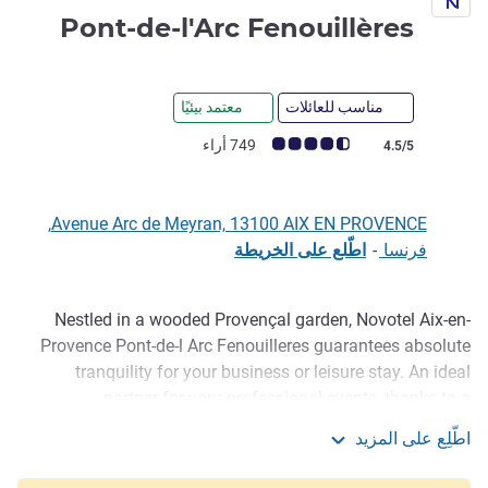
4 نجوم
Pont-de-l'Arc Fenouillères
مناسب للعائلات
معتمد بيئيًا
ملاحظة أراء العملاء (رأي ALL)
749 أراء
4.5/5
Avenue Arc de Meyran, 13100 AIX EN PROVENCE,
فرنسا
-
اطّلع على الخريطة
Nestled in a wooded Provençal garden, Novotel Aix-en-
الوصف
Provence Pont-de-l Arc Fenouilleres guarantees absolute
tranquility for your business or leisure stay. An ideal
partner for your professional events, thanks to a
conference centre with nine meeting rooms, our hotel in
اطّلِع على المزيد
Aix-en-Provence is also dedicated to relaxation. Our
Novotel Aix-en-Provence Pont-de-l'Arc Fenouillères
outdoor pool with solarium is the ideal place to spend