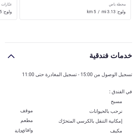
محطة باص
عبّارات
ولوج:
3.13
mi
/
5
km
ولوج:
5
خدمات فندقية
تسجيل الوصول من
15:00
- تسجيل المغادرة حتى
11:00
في الفندق
مسبح
موقف
نرحب بالحيوانات
مطعم
إمكانية التنقل بالكرسي المتحرّك
وافاي
مكيف
حانة