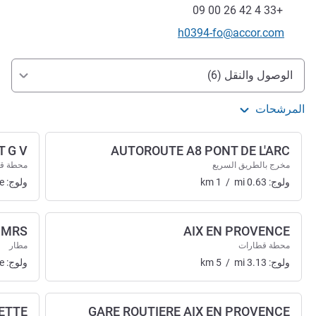
فاكس
+33 4 42 26 00 09
تواصل معنا عبر البريد الإلكتروني
h0394-fo@accor.com
الوصول والتنقل
الوصول والنقل (6)
المرشحات
T G V
AUTOROUTE A8 PONT DE L'ARC
مخرج بالطريق السريع
محطة ق
ولوج:
0.63
mi
/
1
km
ولوج:
e
MRS
AIX EN PROVENCE
محطة قطارات
مطار
ولوج:
3.13
mi
/
5
km
ولوج:
e
ETTE
GARE ROUTIERE AIX EN PROVENCE