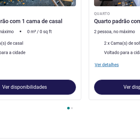
QUARTO
rão com 1 cama de casal
Quarto padrão com
 máximo
0
m²
/
0
sq ft
2 pessoa, no máximo
ma
Roupa de cama
(s) de casal
2 x Cama(s) de sol
Vistas:
para a cidade
Voltado para a ci
Ver detalhes
Ver disponibilidades
Ver dis
Quarto 1 : Quarto padrão com 1 cama de casal , Quarto 2 : Quar