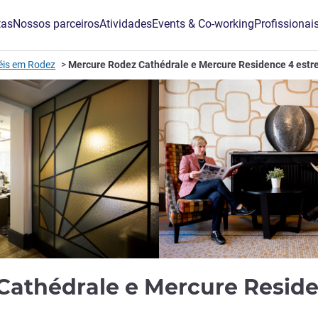
tas
Nossos parceiros
Atividades
Events & Co-working
Profissionai
éis em Rodez
Mercure Rodez Cathédrale e Mercure Residence 4 estr
athédrale e Mercure Reside