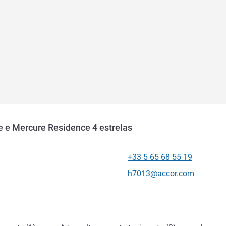
 e Mercure Residence 4 estrelas
+33 5 65 68 55 19
Telefone
E-mail de contato
h7013@accor.com