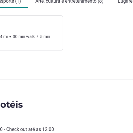
nsporte (1)
Arte, cultura e entretenimento (8)
Lugares
24
mi
30
min
walk
/
5
min
otéis
00
-
Check out
até as
12:00