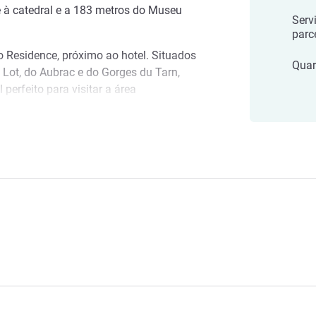
e à catedral e a 183 metros do Museu
Serv
parce
 Residence, próximo ao hotel. Situados
Quar
 Lot, do Aubrac e do Gorges du Tarn,
 perfeito para visitar a área
egou! A equipe do Mercure Rodez
ceber você e ajudar a tornar sua
 e Mercure Residence 4 estrelas
periência muito especial.
a do hotel