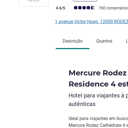
Classificação clientes Avis (Classificaç
4.6/5
780 comentário
1 avenue Victor Hugo, 12000 RODE
Descrição
Quartos
Mercure Rodez 
Residence 4 es
Hotel para viajantes à 
autênticas
Ideal para viajantes em busca
Mercure Rodez Cathédrale 4 e