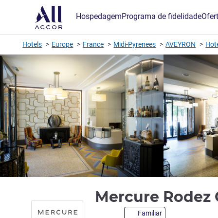
Hospedagem
Programa de fidelidade
Ofer
Hotels
Europe
France
Midi-Pyrenees
AVEYRON
Hot
Mercure Rodez C
Familiar