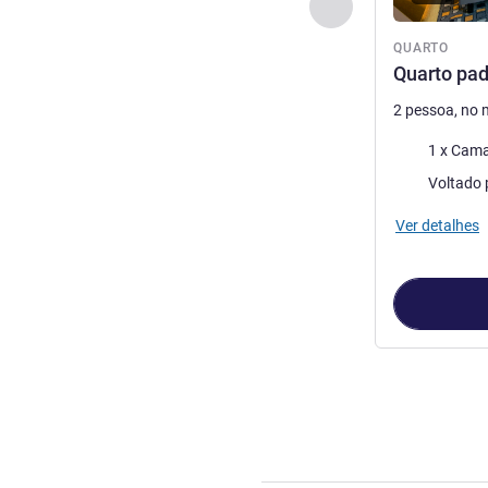
Anterior - Quarto
QUARTO
Quarto pad
2 pessoa, no
Roupa de ca
1 x Cama
Vistas:
Voltado 
Ver detalhes
Página
1
de
2
, 