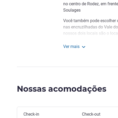
no centro de Rodez, em frent
Soulages
Você também pode escolher o
nas encruzilhadas do Vale do
nossos dois locais são o local
Deixe suas malas, você ch
Ver mais
Cathédrale tem o prazer de re
Mercure Rodez Cathédrale
hospedagem em Rodez uma ex
Pierre-Louis ALARY, Gerênci
Nossas acomodações
Reservar este hotel
Check-in
Check-out