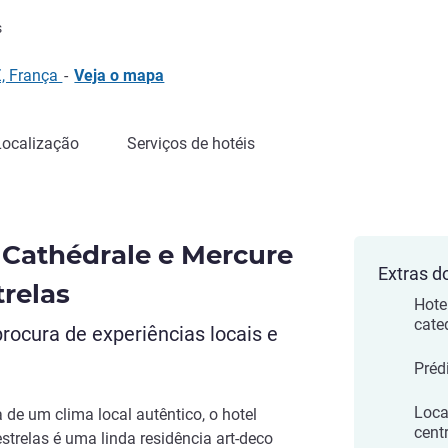
ão ALL)
s
Z, França
-
Veja o mapa
Localização
Serviços de hotéis
Cathédrale e Mercure
Extras d
trelas
Hote
cate
procura de experiências locais e
Préd
Loca
 de um clima local autêntico, o hotel
cent
strelas é uma linda residência art-deco