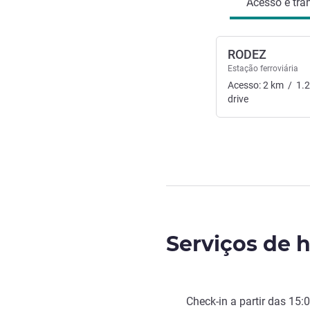
Acesso e tra
RODEZ
Estação ferroviária
Acesso:
2
km
/
1.
drive
Serviços de h
Check-in
a partir das
15: