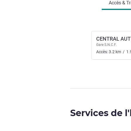
Accès & Tr
CENTRAL AU
Gare S.N.C.F.
Accès:
3.2
km
/
1.
Services de l