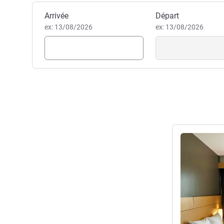
Réserver cet hôtel
Arrivée
Départ
ex: 13/08/2026
ex: 13/08/2026
Voir les détail