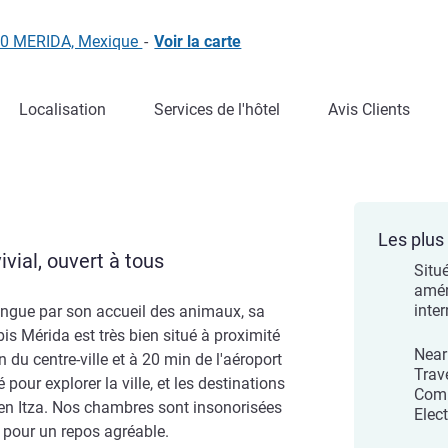
000 MERIDA, Mexique
-
Voir la carte
Localisation
Services de l'hôtel
Avis Clients
Les plus 
vial, ouvert à tous
Situ
amér
inte
ingue par son accueil des animaux, sa
ibis Mérida est très bien situé à proximité
Near
 du centre-ville et à 20 min de l'aéroport
Trav
 pour explorer la ville, et les destinations
Comi
hen Itza. Nos chambres sont insonorisées
Elect
e pour un repos agréable.