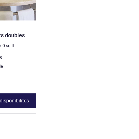
ts doubles
/
0
sq ft
ze
le
 disponibilités