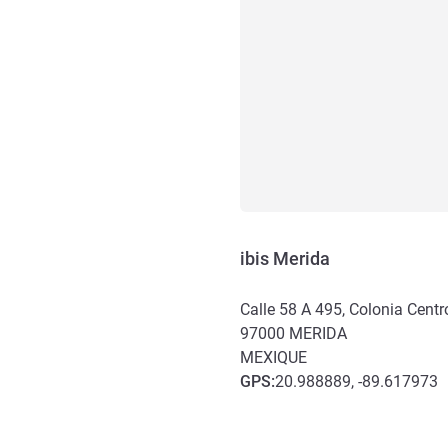
ibis Merida
Calle 58 A 495, Colonia Centr
97000
MERIDA
MEXIQUE
GPS
:
20.988889, -89.617973
Accès et transports