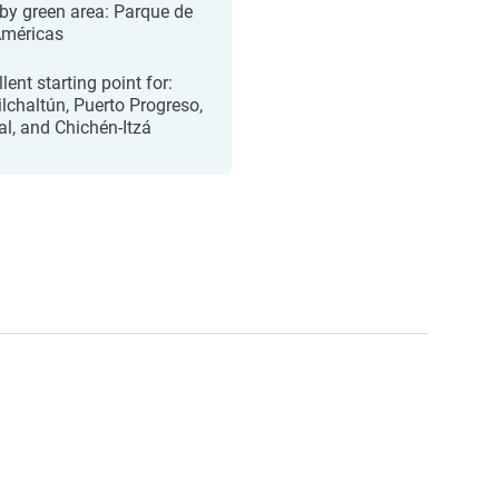
by green area: Parque de
Américas
lent starting point for:
ilchaltún, Puerto Progreso,
l, and Chichén-Itzá