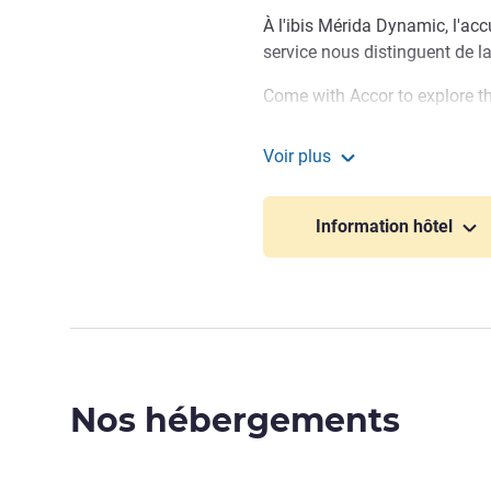
À l'ibis Mérida Dynamic, l'acc
service nous distinguent de l
Come with Accor to explore th
Il dispose de 120 chambres
Voir plus
2 lits simples, 18 avec deux l
ibis Merida
handicapées. Chambres insonor
Information hôtel
avec service d'en-cas 24 h/24
Claudia Cruz, Direction de l'h
Nos hébergements