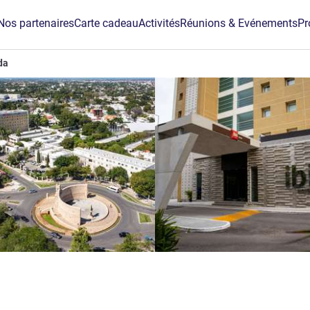
Nos partenaires
Carte cadeau
Activités
Réunions & Evénements
Pr
da
iles