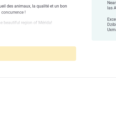
Near
ueil des animaux, la qualité et un bon
las 
a concurrence !
Excel
e beautiful region of Mérida!
Dzib
Uxma
 modernes : 72 avec lits simples, 24 avec
its doubles et 6 pour personnes
isées et climatisées, restaurant, bar
.
ôtel