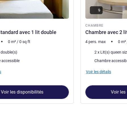
9
CHAMBRE
andard avec 1 lit double
Chambre avec 2 li
0
m²
/
0
sq ft
4 pers. max
0
m²
Literie
) double(s)
2 x Lit(s) queen si
 accessible
Chambre accessib
s
Voir les détails
Voir les disponibilités
Voir les