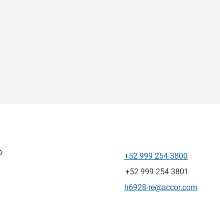
o
+52 999 254 3800
Téléphone
Fax
+52 999 254 3801
Email de contact
h6928-re@accor.com