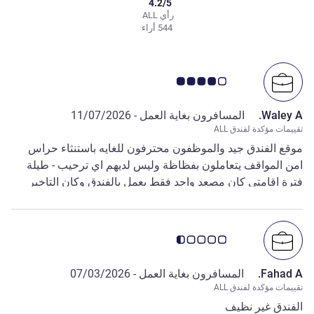
4.2/5
رأي ALL
544 أراء
ملاحظة أراء العملاء 4.0/5
Waley A.
المسافرون بغاية العمل -
11/07/2026
تقييمات مؤكدة لفندق ALL
موقع الفندق جيد والموظفون محترفون للغايه باستنثاء حراس
امن المواقف يتعاملون بفظاظة وليس لديهم اي ترحيب - طيلة
فترة اقامتي كان مصعد واحد فقط يعمل بالفندق وكان التاخير
والتذمر كثيراً
ملاحظة أراء العملاء 0.5/5
Fahad A.
المسافرون بغاية العمل -
07/03/2026
تقييمات مؤكدة لفندق ALL
الفندق غير نظيف