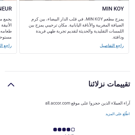
NEUR
MIN KOY
يمزج مطعم MIN KOY، في قلب الدار البيضاء، بين كرم
الضيافة المغربية والأناقة اليابانية. مكان ترحيبي يمزج بين
الأنيقة 
اللمسات التقليدية والحديثة لتقديم تجربة طهي فريدة
طعامه ا
ودافئة.
مستوحاة
راجع التفاصيل
راجع ال
تقييمات نزلائنا
آراء العملاء الذين حجزوا على موقع all.accor.com
اطّلع على المزيد