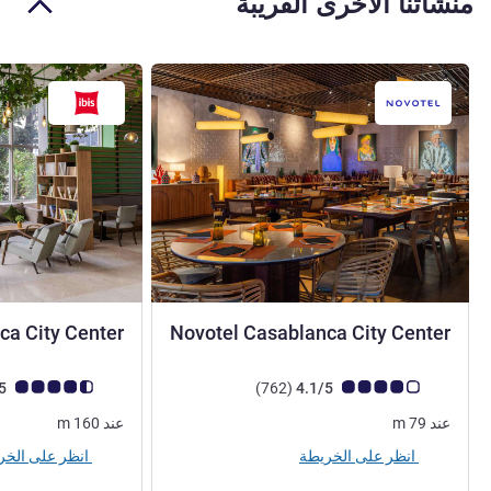
منشآتنا الأخرى القريبة
ca City Center
Novotel Casablanca City Center
4 نجوم
ملاحظة أراء العملاء (رأي ALL)
أراء
ملاحظة أراء العملاء (رأي
4.3/5
)
(762
4.1/5
عند
79
m
عند
160
m
انظر على الخريطة
انظر على الخريطة