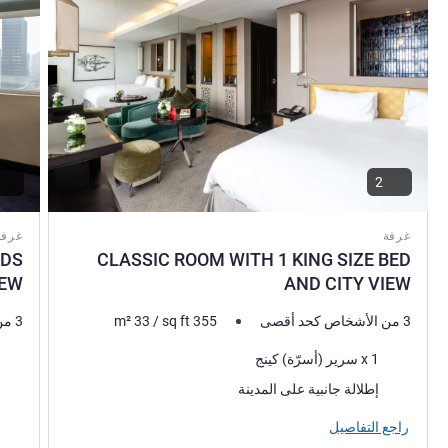
2
غرفة
غرفة
EDS
CLASSIC ROOM WITH 1 KING SIZE BED
IEW
AND CITY VIEW
3 من الأشخاص كحد أقصى
355
sq ft
/
33
m²
3 من الأشخاص كحد أقصى
فرش السرير
فرش 
1 x سرير (أسرّة) كينج
المناظر:
المنا
إطلالة جانبية على المدينة
راجع التفاصيل