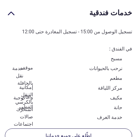
خدمات فندقية
تسجيل الوصول من
15:00
- تسجيل المغادرة حتى
12:00
في الفندق
مسبح
موقف
نرحب بالحيوانات
خدمة
نقل
مطعم
بالحافلة
إمكانية
مركز اللياقة
التنقل
وافاي
مكيف
وجبة
بالكرسي
الفطور
حانة
المتحرّك
صالات
خدمة الغرف
اجتماعات
اطّلِع على جميع خدماتنا