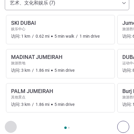
艺术、文化和娱乐 (7)
SKI DUBAI
Jume
娱乐中心
旅游胜
访问:
1
km
/
0.62
mi
5
min
walk
/
1
min
drive
访问:
MADINAT JUMEIRAH
DUB
旅游胜地
运动中
访问:
3
km
/
1.86
mi
5
min
drive
访问:
PALM JUMEIRAH
Burj 
其他景点
旅游胜
访问:
3
km
/
1.86
mi
5
min
drive
访问:
第
1
页，共
2
页
, 艺术、文化和娱乐 1 :, 艺术、文化和娱乐 2 :
上一个 - 艺术、文化和娱乐
下一