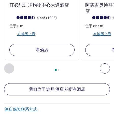
3 星
宜必思迪拜购物中心大道酒店
阿德吉奥迪拜
4 星
店
客户意见评级 (ALL 评级)
评论
客户意见评级 (ALL
4.4/5
(1098
)
4
位于
0
m
位于
857
m
在地图上看
在地图上看
看酒店
第
1
页，共
2
页
, 我们在附近的其他酒店 1 :, 我们在附近的其他酒
上一个 - 我们在附近的其他酒店
下
我们位于 迪拜 酒店 的所有酒店
酒店保险联系方式