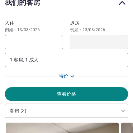
我们的客房
置优越，是商务和休闲住宿的理想选择。无论您是来工作还
是游玩，我们的酒店都是您探索迪拜的理想驻地。距离迪拜
国际机场和 2020 年世博会场馆仅 30 分钟车程，靠近迪拜
预订此酒店
入住
退房
市中心的哈利法塔、迪拜码头、朱美拉棕榈岛、奇迹花园和
例如：13/08/2026
例如：13/08/2026
迪拜媒体城等标志性迪拜地标，15 分钟即可到达杰贝阿里
自贸区。
步行几分钟即可抵达阿联酋购物中心，那里拥有充满乐趣的
1 客房, 1 成人
旅游景点和活动，如梦幻魔术城、VOX Cinemas 影院和迪
拜滑雪场。您可以随时通过最近的地铁站在迪拜惬意闲逛。
特价
想带上家人前去迪拜这座活力四射的城市体验生活吗？
我们的酒店拥有设施齐全的家庭套房，坐落在城市中心位
查看价格
置，毗邻阿联酋购物中心（迪拜超大购物中心之一），是您
首选的下榻之处。
客房 (3)
Ghaith Dalati 酒店管理
请参阅详情
请参