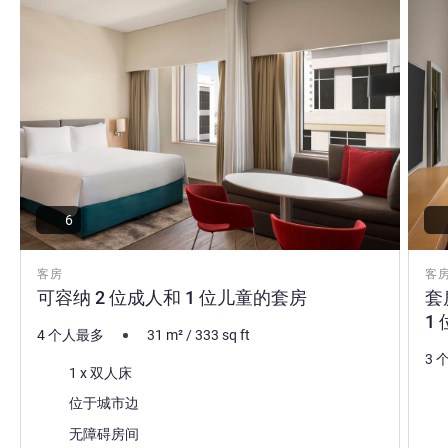
6
客房
客
可容纳 2 位成人和 1 位儿童的套房
套
1
4 个人最多
31
m²
/
333
sq ft
3 
床上用品
1 x 双人床
床
景色:
位于城市边
景色
无障碍房间