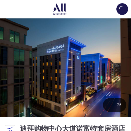
Load
76
迪拜购物中心大道诺富特套房酒店