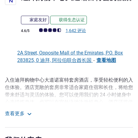
3 星
家庭友好
获得生态认证
客户意见评级 (ALL 评级)
1,642 评论
4.6/5
2A Street, Opposite Mall of the Emirates, P.O. Box
283825, 0 迪拜, 阿拉伯联合酋长国
-
查看地图
入住迪拜购物中心大道诺富特套房酒店，享受轻松便利的入
描述
住体验。酒店宽敞的套房非常适合家庭住宿和长住，将给您
带来舒适与灵活的体验。您可以使用我们的 24 小时健身中
心来锻炼身体，也可以在室外泳池边放松身心。酒店还提供
餐厅、儿童区、免费停车场、免费无线网络和 24 小时网络
查看更多
角，客人还可以使用相连的宜必思购物中心大道酒店的全部
迪拜购物中心大道诺富特套房酒店
设施。
迪拜购物中心大道诺富特套房酒店位于阿尔巴沙区，地理位