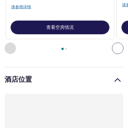
请
请参阅详情
查看空房情况
第
1
页，共
2
页
, 客房 1 : 可容纳 2 位成人和 1 位儿童的套房
上一个 - 客房
下一
酒店位置