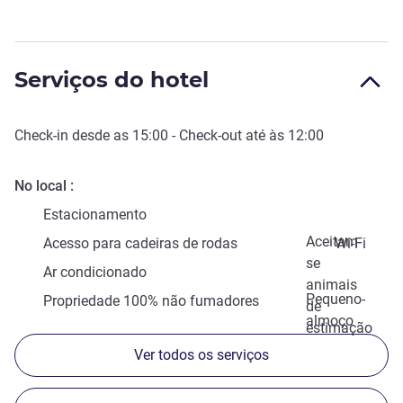
Serviços do hotel
Check-in
desde as
15:00
-
Check-out
até às
12:00
No local
Estacionamento
Aceitam-
Acesso para cadeiras de rodas
Wi-Fi
se
Ar condicionado
animais
Pequeno-
Propriedade 100% não fumadores
de
almoço
estimação
Ver todos os serviços