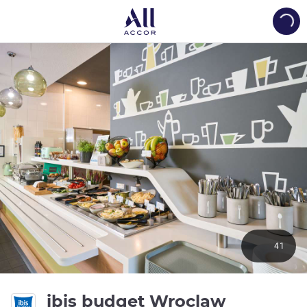
Load
41
ibis budget Wroclaw