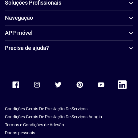
Soluções Profissionais
Navegação
APP móvel
Precisa de ajuda?
Accor Facebook
Accor Instagram
Accor Twitter
Accor Pinterest
Accor Youtube
Accor Li
Condições Gerais De Prestação De Serviços
Condições Gerais De Prestação De Serviços Adagio
Termos e Condições de Adesão
Dados pessoais