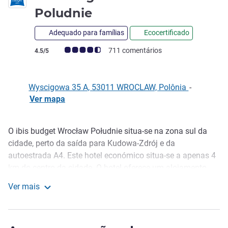
1 estrela
Poludnie
Adequado para famílias
Ecocertificado
Nota clientes Avis (Classificação ALL)
711 comentários
4.5/5
Wyscigowa 35 A, 53011 WROCLAW, Polônia
-
Ver mapa
O ibis budget Wrocław Południe situa-se na zona sul da
Descrição
cidade, perto da saída para Kudowa-Zdrój e da
autoestrada A4. Este hotel económico situa-se a apenas 4
km do centro da cidade. O hotel oferece um alojamento
acessível com os seus 108 quartos confortáveis
Ver mais
equipados com WIFI e ar condicionado. A paisagem verde
ibis budget Wroclaw Poludnie
incentiva a caminhadas e a atividades ao ar livre. O ibis
budget Wrocław Południe oferece uma excelente qualidade