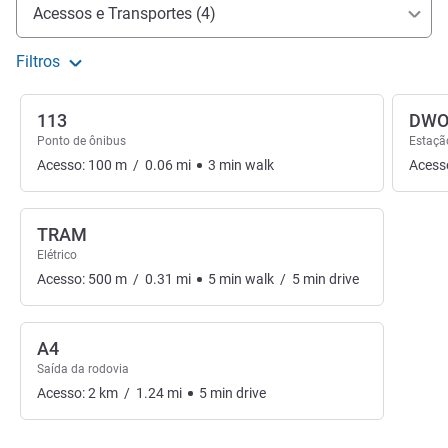
Acesso e transporte
Acessos e Transportes (4)
Filtros
113
DWO
Ponto de ônibus
Estaçã
Acesso:
100
m
/
0.06
mi
3
min
walk
Acess
TRAM
Elétrico
Acesso:
500
m
/
0.31
mi
5
min
walk
/
5
min
drive
A4
Saída da rodovia
Acesso:
2
km
/
1.24
mi
5
min
drive