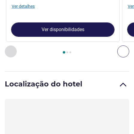
Ver detalhes
Ver
Ver disponibilidades
Página
1
de
3
, Quarto 1 : QUARTO DUPLO - Quarto Standard c
Anterior - Quarto
Seg
Localização do hotel