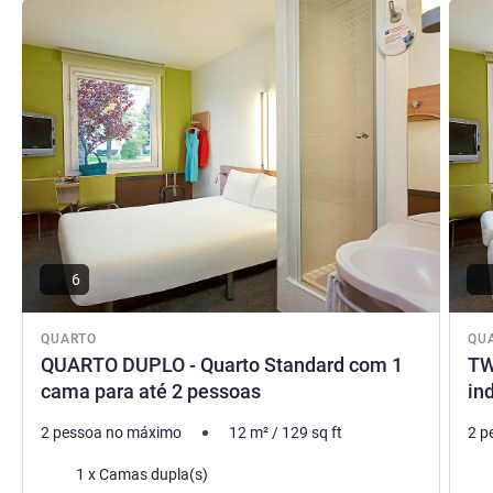
Ver detalhes
Ver de
budget Wrocław Południe!
Martyna Fryszkiewicz, Gestão hoteleira
6
QUARTO
QU
QUARTO DUPLO - Quarto Standard com 1
TW
cama para até 2 pessoas
in
2 pessoa no máximo
12
m²
/
129
sq ft
2 p
Cama
Ca
1 x Camas dupla(s)