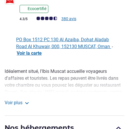
Ecocertifié
Note Avis clients (Note ALL)
380 avis
4.3/5
PO Box 1512 PC 130 Al Azaiba, Dohat Aladab
Road Al Khuwair, 000, 152130 MUSCAT, Oman
-
Voir la carte
Idéalement situé, l'Ibis Muscat accueille voyageurs
Description
d'affaires et touristes. Les repas peuvent être livrés dans
votre chambre ou vous pouvez les déguster au restaurant
Oopen. Ses atouts : WIFI gratuit, parking souterrain, centre
de remise en forme et réception 24 h/24. La Mosquée du
Voir plus
Sultan Qaboos, l'Opéra Royal, le grand Mall, l'Avenues Mall
ibis Muscat
et le Complexe Sportif du Sultan Qabus se trouvent à
proximité. Le centre de conventions et d'expositions
Nos hébergements
d'Oman et l'aéroport de Mascate sont à 15 minutes.