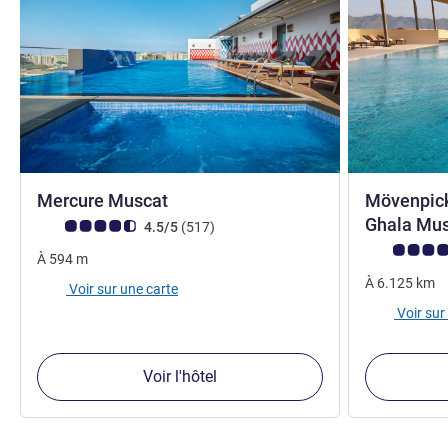
4 étoiles
Mercure Muscat
Mövenpick
Ghala Mu
Note Avis clients (Note ALL)
avis
4.5/5
(517
)
Note Avis cli
À
594
m
À
6.125
km
Voir sur une carte
Voir sur
Voir l'hôtel