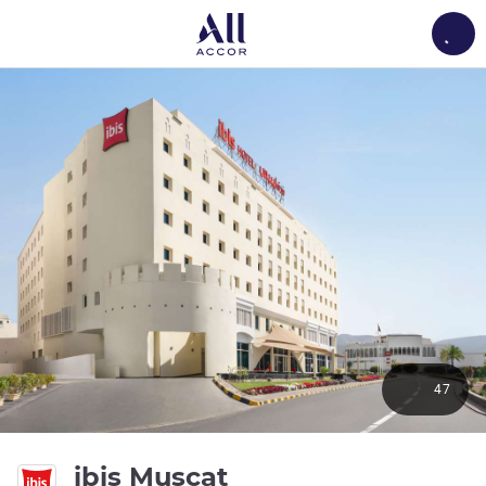
Load
47
3 étoiles
ibis Muscat