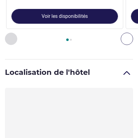
Voir les disponibilités
Page
1
sur
2
, Chambre 1 : Chambre Supérieure avec lit double 
Précédent - Chambre
Sui
Localisation de l'hôtel