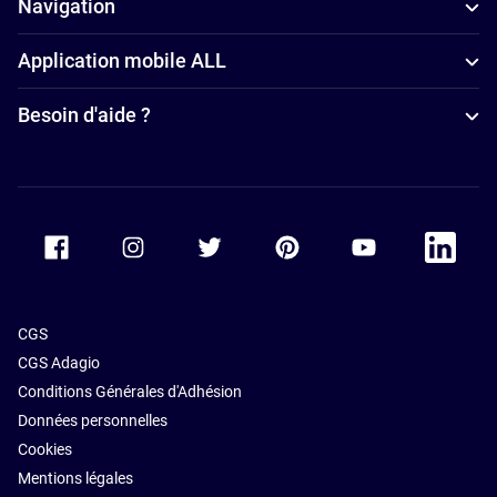
Navigation
Application mobile ALL
Besoin d'aide ?
Accor Facebook
Accor Instagram
Accor Twitter
Accor Pinterest
Accor Youtube
Accor Li
CGS
CGS Adagio
Conditions Générales d'Adhésion
Données personnelles
Cookies
Mentions légales