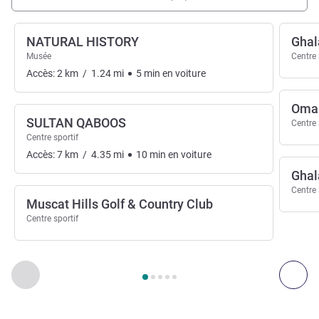
NATURAL HISTORY
Ghal
Musée
Centre 
Accès:
2
km
/
1.24
mi
5
min
en voiture
Oman
SULTAN QABOOS
Centre 
Centre sportif
Accès:
7
km
/
4.35
mi
10
min
en voiture
Ghal
Centre 
Muscat Hills Golf & Country Club
Centre sportif
Page
1
sur
5
, Art , culture & divertissement 1 :, Art , culture & 
Précédent - Art , culture & divertissement
Suiv