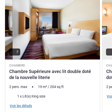
7
CHAMBRE
CH
Chambre Supérieure avec lit double doté
Ch
de la nouvelle literie
dot
2 pers. max
19
m²
/
204
sq ft
2 p
Literie
Voi
1 x Lit(s) King size
Voir les détails