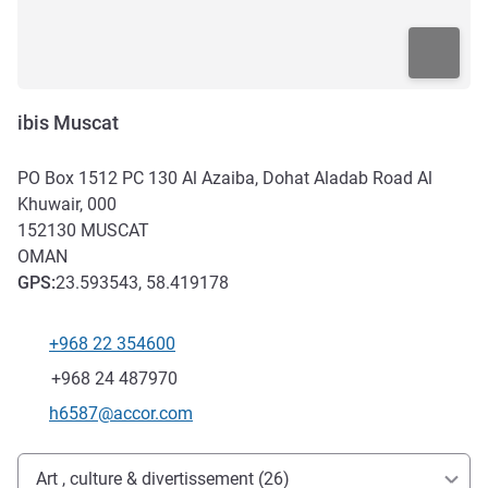
ibis Muscat
PO Box 1512 PC 130 Al Azaiba, Dohat Aladab Road Al
Khuwair, 000
152130
MUSCAT
OMAN
GPS
:
23.593543, 58.419178
+968 22 354600
Téléphone
Fax
+968 24 487970
Email de contact
h6587@accor.com
Accès et transports
Art , culture & divertissement (26)