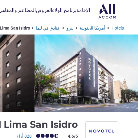
الإقامة
برنامج الولاء
العروض
المطاعم والمقاهي
Hotels
أمريكا الجنوبية
بيرو
فنادق في ليما
Lima San Isidro
 Lima San Isidro
ملاحظة أراء العملاء (رأي ALL)
4.6/5
828 أراء