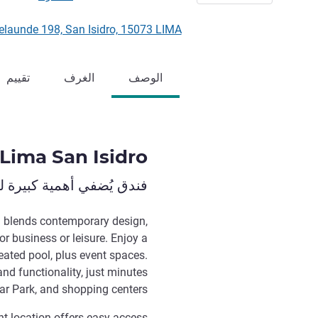
rés Belaunde 198, San Isidro, 15073 LIMA
الوصف
الغرف
تقييم
Lima San Isidro
فندق يُضفي أهمية كبيرة 
tel blends contemporary design,
r business or leisure. Enjoy a
heated pool, plus event spaces.
nd functionality, just minutes
r Park, and shopping centers.
nt location offers easy access