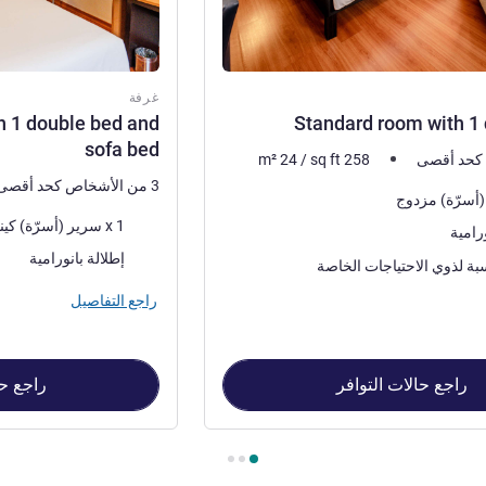
غرفة
h 1 double bed and
Standard room with 1
sofa bed
m²
24
/
sq ft
258
3 من الأشخاص كحد أقصى
فرش السرير
1 x سرير (أسرّة) كينج
ورامية
المناظر:
إطلالة بانورامية
بة لذوي الاحتياجات الخاصة
راجع التفاصيل
راجع حالات التوافر
راجع حا
Standar , غرفة 2 : Standard room with 1 double bed and sofa bed