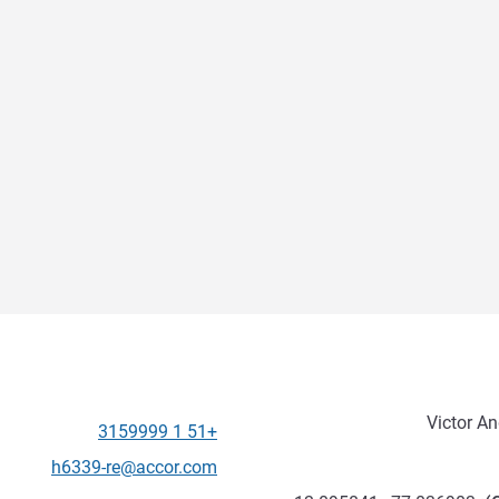
Victor An
+51 1 3159999
الهاتف
تواصل معنا عبر البريد الإلكترون
h6339-re@accor.com