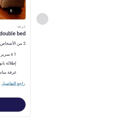
6
السابق - غرفة
غرفة
 double bed
2 من الأشخاص كحد أقصى
فرش السرير
1 x سرير (أسرّة) مزدوج
المناظر:
إطلالة بان
غرفة مناس
راجع التفاصيل
الصفحة
1
من
3
, غرفة 1 : d room with 1 double bed