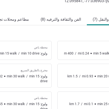
-12.095841, -77.036903
):
لنقل (7)
الفن والثقافة والترفيه (8)
مطاعم ومحلات تجاري
محطة باص
wal
5
min
0.24
mi
/
400
m
ولوج:
drive
10
min
/
walk
15
min
مخرج بالطريق السريع
20
min
0.93
mi
/
1.5
km
ولوج:
15
min
/
walk
30
min
42
drive
محطة باص
25
min
0.1
mi
/
1.7
km
ولوج:
15
min
/
walk
30
min
55
drive