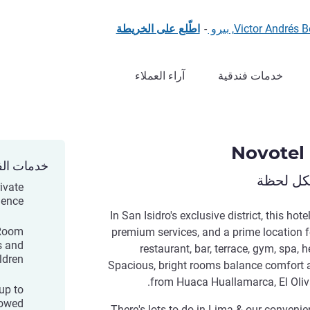
Victor And, بيرو
-
اطّلع على الخريطة
خدمات فندقية
آراء العملاء
Novotel 
خدمات الف
لكل لحظة
rivate
ience
In San Isidro's exclusive district, this ho
 Room
premium services, and a prime location fo
s and
restaurant, bar, terrace, gym, spa, 
ldren
Spacious, bright rooms balance comfort a
from Huaca Huallamarca, El Oliva
 up to
owed.
There's lots to do in Lima & our convenie