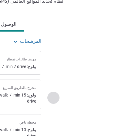
نظام تحديد المواقع العالمي (
GPS
الوصول والتنقل
الوصول وا
المرشحات
مهبط طائرات/مطار
ولوج:
drive
7
min
/
k
مخرج بالطريق السريع
ولوج:
15
min
/
walk
السابق - الوصول والنقل
drive
محطة باص
ولوج:
10
min
/
walk
drive