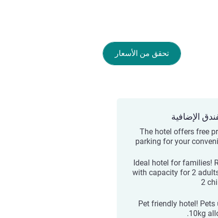
تحقق من الأسعار
ندق الإضافية
The hotel offers free p
parking for your conven
Ideal hotel for families!
with capacity for 2 adult
2 chi
Pet friendly hotel! Pets
10kg all