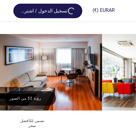
Loading...
(€)
EUR
AR
تسجيل الدخول / اشترك
رؤية 52 من الصور
نضمن لكأفضل
سعر