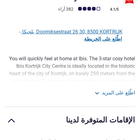
ملاحظة أراء العملاء (رأي ALL)
382 أراء
4.1/5
Doorniksestraat 26 30, 8500 KORTRIJK, بلجيكا
-
اطّلع على الخريطة
You will quickly feel at home at Ibis. The 3-star cosy hotel
الوصف
Ibis Kortrijk City Centre is ideally located in the historic
heart of the city of Kortrijk, on barely 250 meters from the
train station. Our team is happy to serve you anytime of
the day in our Bar Rendez-Vous. Taste & drink the local
اطّلِع على المزيد
beers and snacks 24/7. And to get your day started, before
ibis Kortrijk Centrum
you are going to discover the beautiful attractions of the
city, our guests are invited to enjoy an all-you-can-eat hot
الإقامات المتوفرة لدينا
and cold breakfast buffet.
Located in the centre of Courtrai, the ibis Kortrijk Centrum
hotel is close to sights such as Saint-Martin church and the