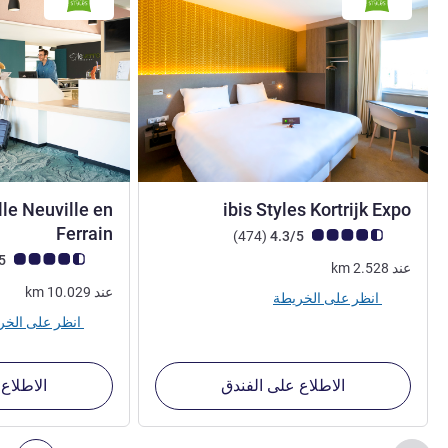
3 نجوم
ille Neuville en
ibis Styles Kortrijk Expo
3 نجوم
Ferrain
ملاحظة أراء العملاء (رأي ALL)
أراء
)
(474
4.3/5
ملاحظة أراء العملاء (رأي
4.4/5
عند
2.528
km
عند
10.029
km
انظر على الخريطة
انظر على الخريطة
الاطلاع على الفندق
الاطلاع
الصفحة
1
من
2
, منشآتنا الأخرى القريبة 1 :, منشآتنا الأخرى القريبة 2 :, منشآتنا الأخرى القريبة 3 :, منشآتنا الأخرى القريبة 4 :