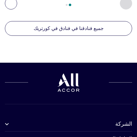
السابق - منشآتنا الأخرى القريبة
التال
جميع فنادقنا في فنادق في كورتريك
الشركة