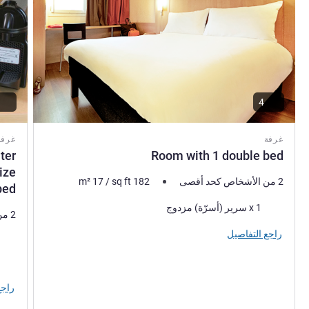
4
غرفة
غرفة
ter
Room with 1 double bed
ize
2 من الأشخاص كحد أقصى
182
sq ft
/
17
m²
bed.
فرش السرير
1 x سرير (أسرّة) مزدوج
2 من الأشخاص كحد أقصى
راجع التفاصيل
فرش 
المنا
راجع