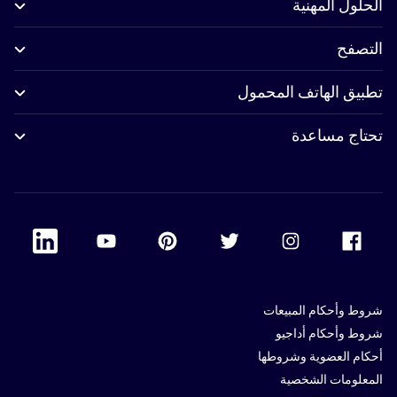
الحلول المهنية
التصفح
تطبيق الهاتف المحمول
تحتاج مساعدة
 Linkedin
Accor Youtube
Accor Pinterest
Accor Twitter
Accor Instagram
Accor Facebook
شروط وأحكام المبيعات
شروط وأحكام أداجيو
أحكام العضوية وشروطها
المعلومات الشخصية