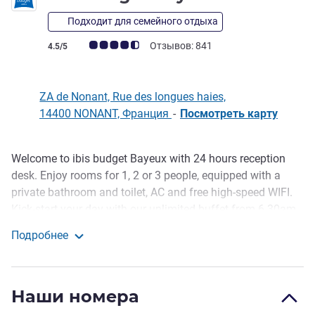
Подходит для семейного отдыха
Примечание: отзывы клиентов (Рейтинг ALL)
Отзывов: 841
4.5/5
ZA de Nonant, Rue des longues haies,
14400 NONANT, Франция
-
Посмотреть карту
Welcome to ibis budget Bayeux with 24 hours reception
Описание
desk. Enjoy rooms for 1, 2 or 3 people, equipped with a
private bathroom and toilet, AC and free high-speed WIFI.
Kick-start your day with our unlimited buffet from 6.30am
to 9.30am on weekdays and from 6.30am to 10.30am on
Подробнее
weekends. Take advantage of our private car park, closed
ibis budget Bayeux
from 11pm to 6am. Dine at the Courtepaille restaurant
open 7 days a week.
Наши номера
Ideally located in the heart of the Bessin region, you can