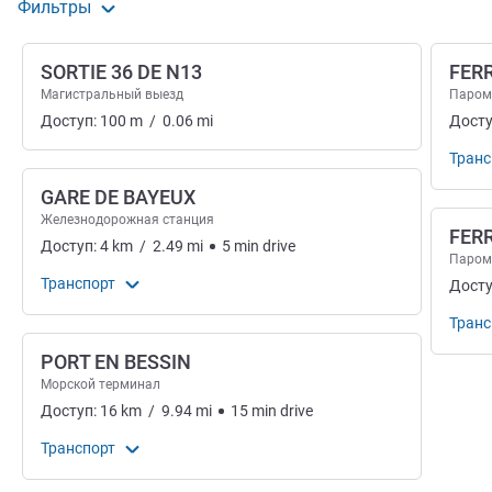
Фильтры
SORTIE 36 DE N13
FER
Магистральный выезд
Паро
Доступ:
100
m
/
0.06
mi
Досту
Транс
GARE DE BAYEUX
Железнодорожная станция
FER
Доступ:
4
km
/
2.49
mi
5
min
drive
Паро
Транспорт
Досту
Транс
PORT EN BESSIN
Морской терминал
Доступ:
16
km
/
9.94
mi
15
min
drive
Транспорт