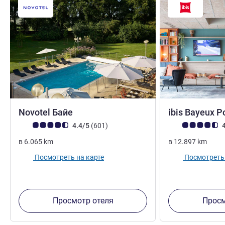
4 звезды
Novotel Байе
ibis Bayeux P
Примечание: отзывы клиентов (Рейтинг ALL)
Отзывов
Примечание: отз
4.4/5
(601
)
4
в
6.065
km
в
12.897
km
Посмотреть на карте
Посмотреть 
Просмотр отеля
Просм