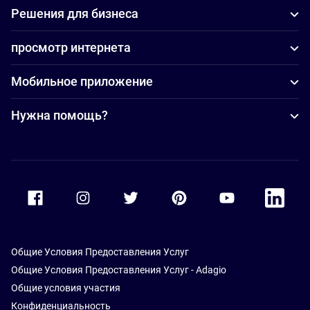
Решения для бизнеса
просмотр интернета
Мобильное приложение
Нужна помощь?
Accor Facebook
Accor Instagram
Accor Twitter
Accor Pinterest
Accor Youtube
Accor Li
Общие Условия Предоставления Услуг
Общие Условия Предоставления Услуг - Adagio
Общие условия участия
Конфиденциальность