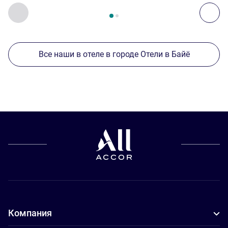
Страница
1
из
2
, Другие отели поблизости 1 :, Другие оте
Назад - Другие отели поблизости
Дал
Все наши в отеле в городе Отели в Байё
Компания