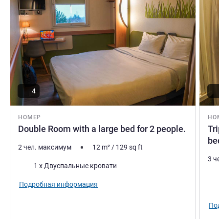
4
НОМЕР
НО
Double Room with a large bed for 2 people.
Tr
be
2 чел. максимум
12
m²
/
129
sq ft
3 ч
Постель
1 x Двуспальные кровати
Пос
Подробная информация
По