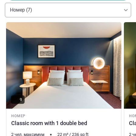
Jean-Yves GUTH Управление отелем
Номер (7)
Подробная информация
Подро
9
НОМЕР
НО
Classic room with 1 double bed
Cl
2 чел. максимум
22
m²
/
236
sq ft
2 ч