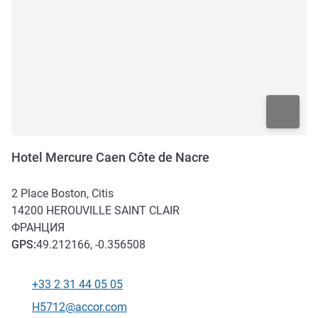
Hotel Mercure Caen Côte de Nacre
2 Place Boston, Citis
14200
HEROUVILLE SAINT CLAIR
ФРАНЦИЯ
GPS
:
49.212166, -0.356508
+33 2 31 44 05 05
Телефон
Контактный адрес электронной почты
H5712@accor.com