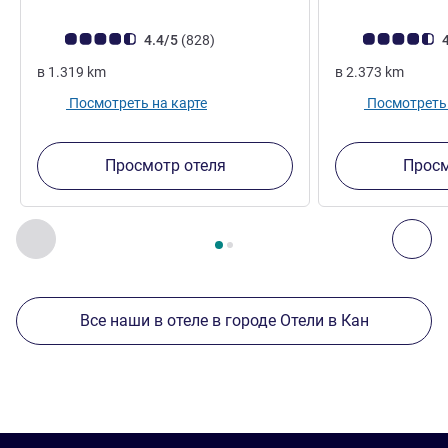
Примечание: отзывы клиентов (Рейтинг ALL)
Отзывов
Примечание: отз
4.4/5
(828
)
4
в
1.319
km
в
2.373
km
Посмотреть на карте
Посмотреть 
Просмотр отеля
Просм
Страница
1
из
2
, Другие отели поблизости 1 :, Другие оте
Назад - Другие отели поблизости
Дал
Все наши в отеле в городе Отели в Кан