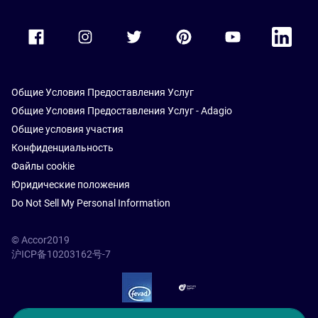
Accor Facebook
Accor Instagram
Accor Twitter
Accor Pinterest
Accor Youtube
Accor Li
Общие Условия Предоставления Услуг
Общие Условия Предоставления Услуг - Adagio
Общие условия участия
Конфиденциальность
Файлы cookie
Юридические положения
Do Not Sell My Personal Information
© Accor2019
沪ICP备10203162号-7
SSL Secure – globalSign