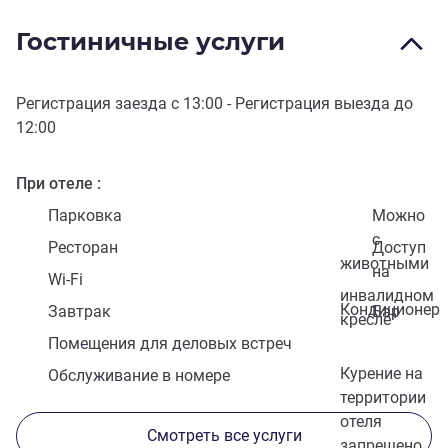
Гостиничные услуги
Регистрация заезда с
13:00
- Регистрация выезда до
12:00
При отеле
Парковка
Можно
с
Ресторан
Доступ
животными
на
Wi-Fi
инвалидном
Кондиционер
Завтрак
Бар
кресле
Помещения для деловых встреч
Курение на
Обслуживание в номере
территории
отеля
Смотреть все услуги
запрещено