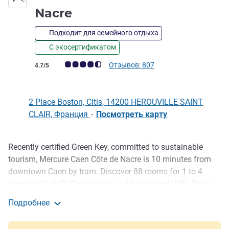
4 звезды
Nacre
Подходит для семейного отдыха
С экосертификатом
Примечание: отзывы клиентов (Рейтинг ALL)
Отзывов: 807
4.7/5
2 Place Boston, Citis, 14200 HEROUVILLE SAINT
CLAIR, Франция
-
Посмотреть карту
Recently certified Green Key, committed to sustainable
Описание
tourism, Mercure Caen Côte de Nacre is 10 minutes from
downtown Caen by tram. Discover 88 rooms for 1 to 4
people with A/C, Chromecast and high-speed WIFI. Bistro
Mirlot offers authentic French cuisine in a friendly
Подробнее
atmosphere. The hotel also has a bar, eight meeting rooms,
Hotel Mercure Caen Côte de Nacre
a fitness center and a large free private car park with EV