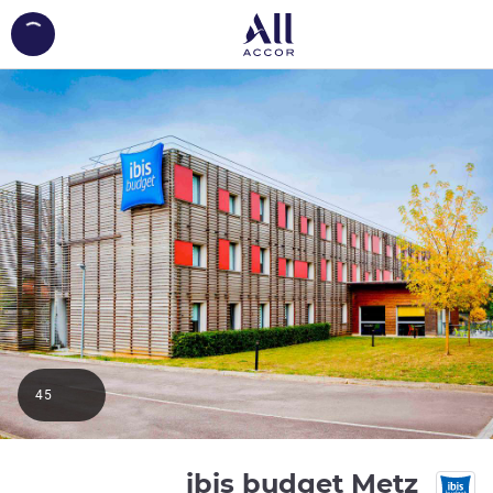
ing...
45
ibis budget Metz