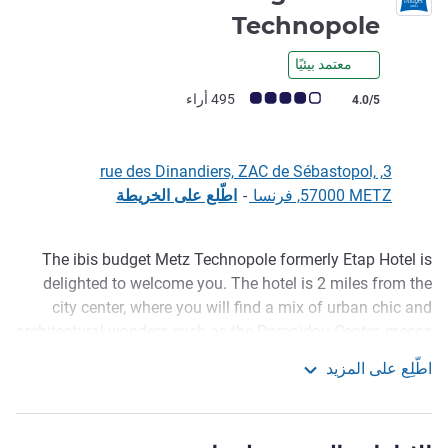
2 نجمة
Technopole
معتمد بيئيًا
ملاحظة أراء العملاء (رأي ALL)
495 أراء
4.0/5
3, rue des Dinandiers, ZAC de Sébastopol,
57000 METZ, فرنسا
-
اطّلع على الخريطة
The ibis budget Metz Technopole formerly Etap Hotel is
الوصف
delighted to welcome you. The hotel is 2 miles from the
city center, where you will find a mix of urban chic and
architectural wonders such as the Pompidou Center, mecca
of modern art, served by the Metis tram line A Colombey
اطّلِع على المزيد
stop, 55 yds from the hotel. The exhibition and conference
ibis budget Metz Technopole
centers are 0.6 miles away and St-Symphorien Stadium 4
miles away. Breaks for 1, 2 or 3 people at low prices. Free