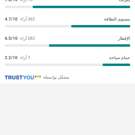
مستوى النظافة
362 أراء
4.7/10
الإفطار
282 أراء
6.5/10
حمام سباحة
7 أراء
2.2/10
مشغّل بواسطة