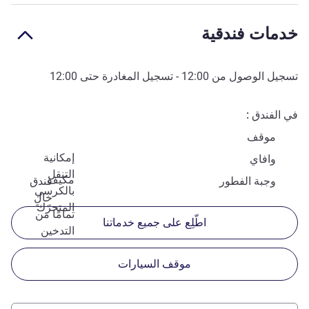
خدمات فندقية
تسجيل الوصول من
12:00
- تسجيل المغادرة حتى
12:00
في الفندق
موقف
إمكانية
وافاي
التنقل
مكيف
وجبة الفطور
فندق
بالكرسي
خالٍ
المتحرّك
تمامًا من
اطّلِع على جميع خدماتنا
التدخين
موقف السيارات