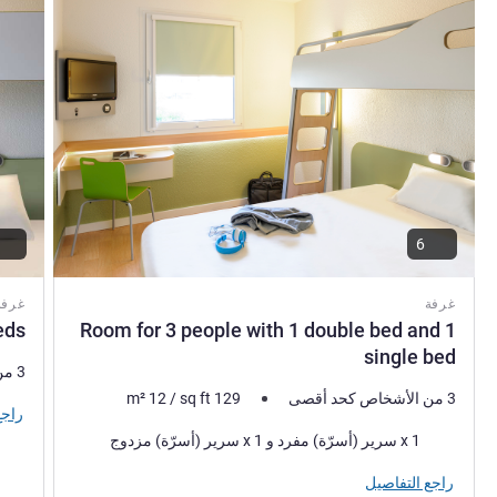
6
غرفة
غرفة
eds
Room for 3 people with 1 double bed and 1
single bed
3 من الأشخاص كحد أقصى
3 من الأشخاص كحد أقصى
129
sq ft
/
12
m²
راجع
فرش السرير
1 x سرير (أسرّة) مفرد و 1 x سرير (أسرّة) مزدوج
راجع التفاصيل