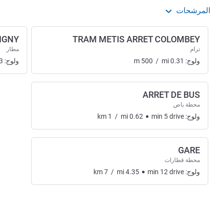
المرشحات
IGNY
TRAM METIS ARRET COLOMBEY
ترام
مطار
ولوج:
0.31
mi
/
500
m
ولوج:
3
ARRET DE BUS
محطة باص
ولوج:
drive
5
min
0.62
mi
/
1
km
GARE
محطة قطارات
ولوج:
drive
12
min
4.35
mi
/
7
km