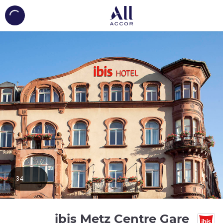
ing...
34
3 نجوم
ibis Metz Centre Gare