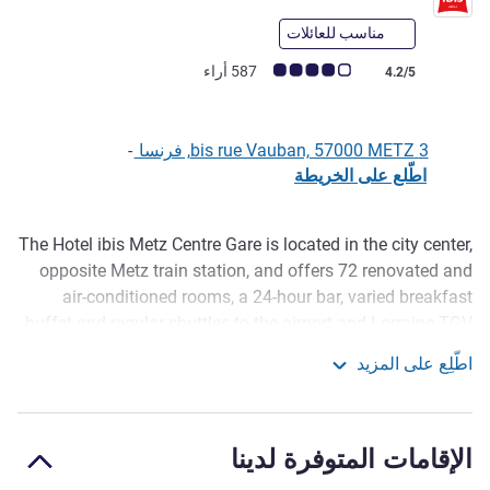
مناسب للعائلات
ملاحظة أراء العملاء (رأي ALL)
587 أراء
4.2/5
3 bis rue Vauban, 57000 METZ, فرنسا
-
اطّلع على الخريطة
The Hotel ibis Metz Centre Gare is located in the city center,
الوصف
opposite Metz train station, and offers 72 renovated and
air-conditioned rooms, a 24-hour bar, varied breakfast
buffet and regular shuttles to the airport and Lorraine TGV
station. The hotel i s situated in the heart of the Christmas
اطّلِع على المزيد
markets and is a 2-minute walk from Saint-Etienne
ibis Metz Centre Gare
Cathedral, the Centre Pompidou Metz, the Arsenal concert
hall, the Temple Neuf, the Les Arenes sports complex and
الإقامات المتوفرة لدينا
will soon be opposite the conference center.