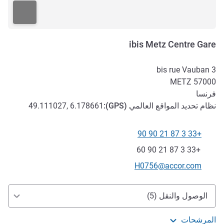
ibis Metz Centre Gare
3 bis rue Vauban
METZ
57000
فرنسا
نظام تحديد المواقع العالمي (
GPS
):
49.111027, 6.178661
+33 3 87 21 90 90
الهاتف
فاكس
+33 3 87 21 90 60
تواصل معنا عبر البريد الإلكتروني
H0756@accor.com
الوصول والتنقل
الوصول والنقل (5)
المرشحات