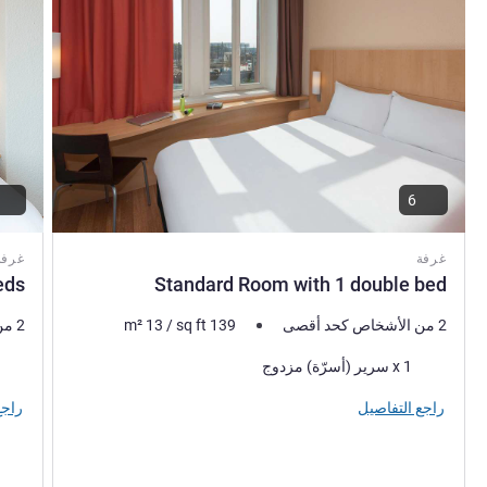
6
غرفة
غرفة
eds
Standard Room with 1 double bed
2 من الأشخاص كحد أقصى
139
sq ft
/
13
m²
2 من الأشخاص كحد أقصى
فرش السرير
فرش 
1 x سرير (أسرّة) مزدوج
راجع التفاصيل
راجع