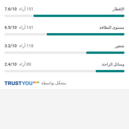
الإفطار
151 أراء
7.6/10
مستوى النظافة
141 أراء
6.5/10
شعور
118 أراء
3.2/10
وسائل الراحة
89 أراء
2.4/10
مشغّل بواسطة