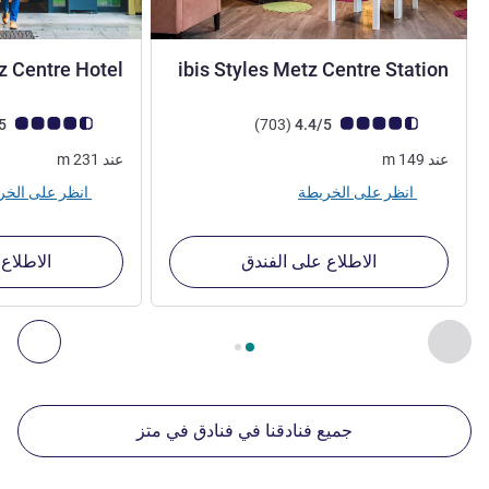
3 نجوم
 Centre Hotel
ibis Styles Metz Centre Station
ملاحظة أراء العملاء (رأي ALL)
أراء
ملاحظة أراء العملاء (رأي
4.6/5
)
(703
4.4/5
عند
149
m
عند
231
m
انظر على الخريطة
انظر على الخريطة
الاطلاع على الفندق
الاطلاع
الصفحة
1
من
2
, منشآتنا الأخرى القريبة 1 :, منشآتنا الأخرى القريبة 2 :, منشآتنا الأخرى القريبة 3 :, منشآتنا الأخرى القريبة 4 :
السابق - منشآتنا الأخرى القريبة
التال
جميع فنادقنا في فنادق في متز