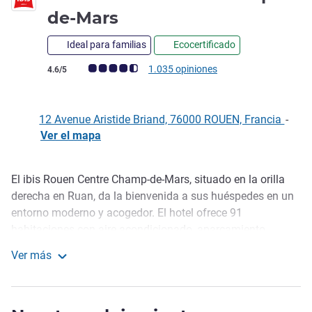
3 estrellas
de-Mars
Ideal para familias
Ecocertificado
Nota de clientes de Avis (Clasificación de ALL)
1.035 opiniones
4.6/5
12 Avenue Aristide Briand, 76000 ROUEN, Francia
-
Ver el mapa
El ibis Rouen Centre Champ-de-Mars, situado en la orilla
Descripción
derecha en Ruan, da la bienvenida a sus huéspedes en un
entorno moderno y acogedor. El hotel ofrece 91
habitaciones con aire acondicionado, aparcamiento
cubierto, gimnasio y un delicioso restaurante A l'Épicerie. El
Ver más
hotel, cerca del centro de la ciudad y a las orillas del Sena,
ibis Rouen Centre Champ-de-Mars
es perfecto para estancias de negocios u ocio. Nuestro
equipo le garantiza una cálida bienvenida durante su