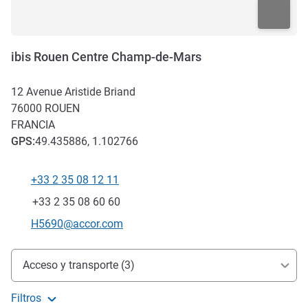
ibis Rouen Centre Champ-de-Mars
12 Avenue Aristide Briand
76000
ROUEN
FRANCIA
GPS
:
49.435886, 1.102766
+33 2 35 08 12 11
Teléfono
Fax
+33 2 35 08 60 60
Correo electrónico de contacto
H5690@accor.com
Acceso y transporte
Acceso y transporte (3)
Filtros