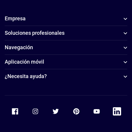
Empresa
Soluciones profesionales
Navegación
Aplicación móvil
¿Necesita ayuda?
Accor Facebook
Accor Instagram
Accor Twitter
Accor Pinterest
Accor Youtube
Accor Li