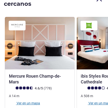
cercanos
Mercure Rouen Champ-de-
ibis Styles R
4 estrellas
3 
Mars
Cathedrale
Nota de clientes de Avis (Clasificación de ALL)
opiniones
Nota de clientes d
4.6/5
(778
)
4
A
14
m
A
508
m
Ver en un mapa
Ver en un m