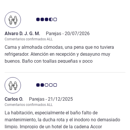
Nota de clientes de Avis 3.5/5
Alvaro D. J. G. M.
Parejas -
20/07/2026
Comentarios confirmados ALL
Cama y almohada cómodas, una pena que no tuviera
refrigerador. Atención en recepción y desayuno muy
buenos. Baño con toallas pequeñas y poco
mantenimiento. Me desperté el primer día con muchas
picadas en línea en muslo derecho...
Nota de clientes de Avis 2.0/5
Carlos O.
Parejas -
21/12/2025
Comentarios confirmados ALL
La habitación, especialmente el baño falto de
mantenimiento, la ducha rota y el inodoro no demasiado
limpio. Impropio de un hotel de la cadena Accor