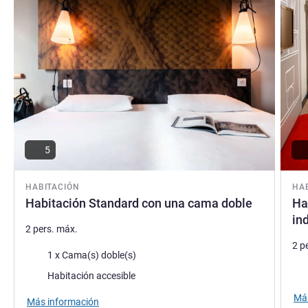
del Sena y las atracciones turísticas. Nuestro equipo le
espera con una sonrisa.
John Jayet, Gestión hotelera
5
HABITACIÓN
HA
Habitación Standard con una cama doble
Ha
in
2 pers. máx.
2 p
Ropa de cama
1 x Cama(s) doble(s)
Rop
Habitación accesible
Más
Más información