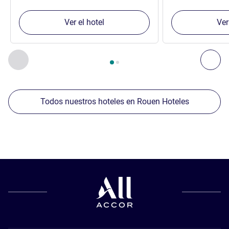
Ver el hotel
Ver
Página
1
de
2
, Nuestros establecimientos cercanos 1 :, Nuest
Anterior - Nuestros establecimientos cercanos
Sig
Todos nuestros hoteles en Rouen Hoteles