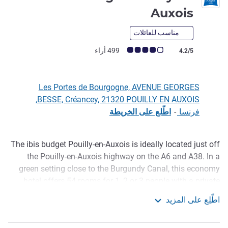
2 نجمة
Auxois
مناسب للعائلات
ملاحظة أراء العملاء (رأي ALL)
499 أراء
4.2/5
Les Portes de Bourgogne, AVENUE GEORGES
BESSE, Créancey, 21320 POUILLY EN AUXOIS,
فرنسا
-
اطّلع على الخريطة
The ibis budget Pouilly-en-Auxois is ideally located just off
الوصف
the Pouilly-en-Auxois highway on the A6 and A38. In a
green setting close to the Burgundy Canal, this economy
hotel offers 54 rooms for 1, 2 or 3 people with a private
shower and toilet, satellite TV and free WiFi. Enjoy an
اطّلِع على المزيد
unlimited buffet breakfast at a smart price, as well as two
ibis budget Pouilly en Auxois
restaurants nearby. Free and secure private parking.