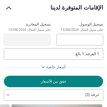
. .
الإقامات المتوفرة لدينا
The entire team is delighted to welcome you. We will be
delighted to introduce you to the Auxois with its leisure
احجز في هذا الفندق
تسجيل الوصول
تسجيل المغادرة
activities, cultural heritage and the Burgundy Canal. We
على سبيل المثال: 13/08/2026
على سبيل المثال: 13/08/2026
can't wait to see you!
إدارة الفندق Victor Garnier
1 الغرفة, 1 بالغ
أسعار خاصة
حقق من الأسعار
غرفة (3)
راجع التفاصيل
راجع ال