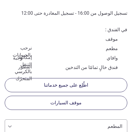
تسجيل الوصول من
16:00
- تسجيل المغادرة حتى
12:00
في الفندق
موقف
نرحب
مطعم
بالحيوانات
إمكانية
وافاي
وجبة
التنقل
الفطور
فندق خالٍ تمامًا من التدخين
بالكرسي
المتحرّك
اطّلِع على جميع خدماتنا
موقف السيارات
المطعم