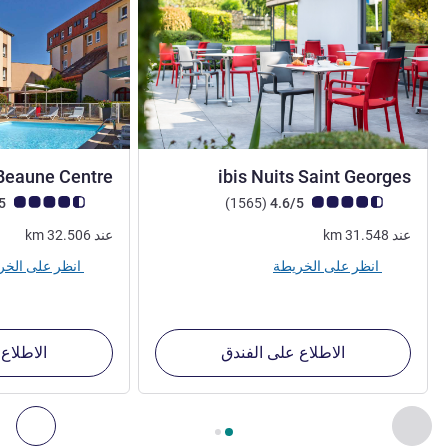
3 نجوم
 Beaune Centre
ibis Nuits Saint Georges
ملاحظة أراء العملاء (رأي ALL)
أراء
ملاحظة أراء العملاء (رأي
4.5/5
)
(1565
4.6/5
عند
31.548
km
عند
32.506
km
انظر على الخريطة
انظر على الخريطة
الاطلاع على الفندق
الاطلاع
الصفحة
1
من
2
, منشآتنا الأخرى القريبة 1 :, منشآتنا الأخرى القريبة 2 :, منشآتنا الأخرى القريبة 3 :, منشآتنا الأخرى القريبة 4 :
السابق - منشآتنا الأخرى القريبة
التال