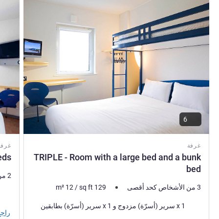
6
غرفة
غرفة
eds
TRIPLE - Room with a large bed and a bunk
bed
2 من الأشخاص كحد أقصى
3 من الأشخاص كحد أقصى
129
sq ft
/
12
m²
فرش 
فرش السرير
1 x سرير (أسرّة) مزدوج و 1 x سرير (أسرّة) بطابقين
راجع