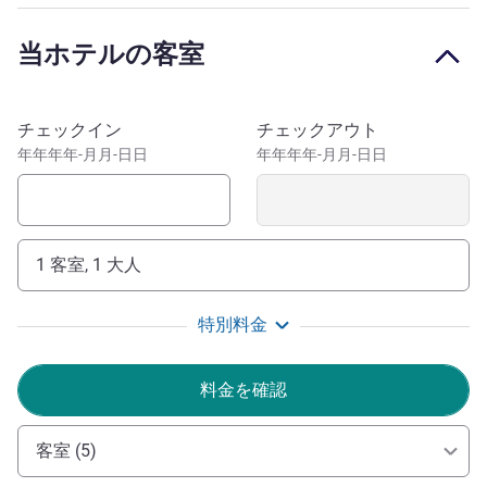
ホテルは美しいリール旧市街に位置しております。主要な
美術館に近く、鉄道駅まで10分、Centre Forces Terrestres
当ホテルの客室
から100 m、ゼニスおよびグランパレまで15分です。近隣
にはビジネススクールや大学があります。 (SKEMA、ロー
スクール、Catho)にも近接しています。スポーツがお好き
このホテルを予約
チェックイン
チェックアウト
な方にも便利で、マルクスドルモアオリンピックプールが
年年年年-月月-日日
年年年年-月月-日日
5km離れたところにあり、グランスタッドピエールモーロ
ワが車で15分のところにあります。ファミリーやジョギ
ング愛好家は、10分離れた無料の動物園や城塞公園でお
楽しみいただけます。
1 客室, 1 大人
The hotel offers a perfect geographical location for visiting
Lille, at the entrance to Lille's Old Town and close to train
特別料金
stations, the downtown area, and all the amenities for a
superb stay in Nord.
料金を確認
最新情報1:職人によるピザを数分でご用意。最新情報2:
セキュリティ完備の屋根付き専用駐車場（オンラインで予
客室 (5)
約可能）：https://oneparkflow.com/parking-ibis-budget-