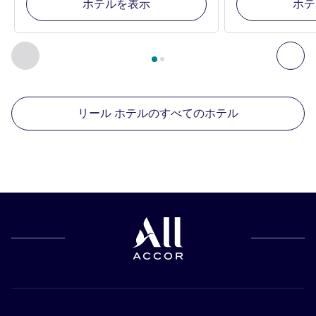
ホテルを表示
ホテ
2
ページ中
1
ページ
, 周辺の他の施設 1 :, 周辺の他の施設 2 :,
前に戻る - 周辺の他の施設
次へ
リール ホテルのすべてのホテル