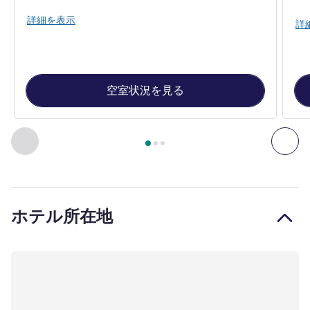
詳細を表示
詳
空室状況を見る
3
ページ中
1
ページ
, 客室 1 : トリプルルーム: 大型ベッド
前に戻る - 客室
次へ
ホテル所在地