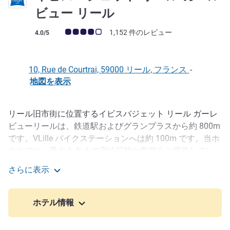
2 つ星
ビュー リール
お客さまの声 (確認済みレビュー アコーホテルズ)
1,152 件のレビュー
4.0/5
10, Rue de Courtrai, 59000 リール, フランス
-
地図を表示
リール旧市街に位置するイビスバジェット リール ガーレ
説明
ビューリールは、鉄道駅およびグランプラスから約 800m
です。VLille バイクステーションへは約 100m です。当ホ
テルでは、最大 6 名まで宿泊可能な客室をご用意してい
ます。その客室には、Chromecast 機能付きスマート
さらに表示
TV、有料の屋根付き専用駐車場（オンラインで事前予約
イビスバジェット リール ガール ビュー リール
可能）、超高速ファイバー Wi-Fi が備わります。ケータリ
ング：EUR 8.90 で朝食ビュッフェを楽しめ、職人が焼く
ホテル情報
ピザも数分でご用意いたします。