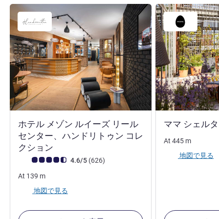
ホテル メゾン ルイーズ リール
ママ シェルタ
センター、ハンドリトゥン コレ
At
445
m
4 つ星
クション
地図で見る
お客さまの声 (確認済みレビュー アコーホテルズ)
件のレビュー
4.6/5
(626
)
At
139
m
地図で見る