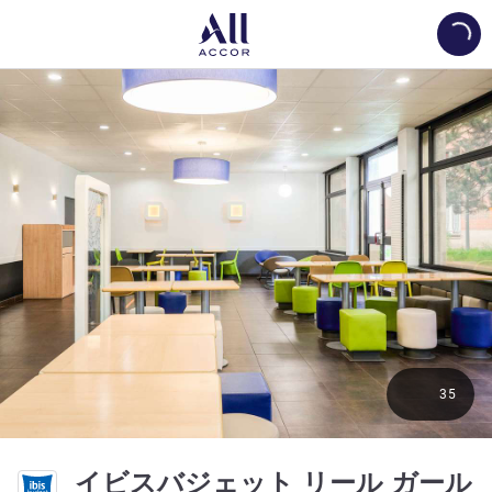
Load
35
イビスバジェット リール ガール