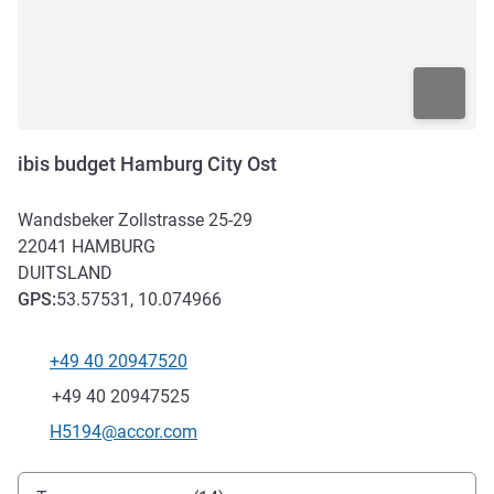
ibis budget Hamburg City Ost
Wandsbeker Zollstrasse 25-29
22041
HAMBURG
DUITSLAND
GPS
:
53.57531, 10.074966
+49 40 20947520
Telefoon
Fax
+49 40 20947525
E-mailadres voor contact
H5194@accor.com
Toegang en transport