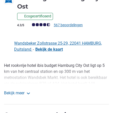
1 ster
Ost
Ecogecertificeerd
Avis-klantbeoordeling (ALL beoordeling)
567 beoordelingen
4.3/5
Wandsbeker Zollstrasse 25-29, 22041 HAMBURG,
Duitsland
-
Bekijk de kaart
Het rookvrije hotel ibis budget Hamburg City Ost ligt op 5
Omschrijving
km van het centraal station en op 300 m van het
metrostation Wandsbek Markt. Het hotel is ook bereikbaar
via de nabijgelegen B75 of A24. Het hotel heeft 148
kamers. Gasten kunnen gratis gebruikmaken van WiFi. Elke
Bekijk meer
ochtend verwelkomen wij u met ons ontbijtbuffet. Overdag
ibis budget Hamburg City Ost
vindt u bij het hotel gratis openbare parkeerplaatsen
(maandag t/m vrijdag 8:00 - 18:00 uur met parkeerschijf).