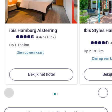
2 sterren
ibis Hamburg Alsterring
Ibis Styles Ha
Avis-klantbeoordeling (ALL beoordeling)
beoordelingen
4.4/5
(1367
)
Avis-klantbeoorde
4
Op
1.155
km
Op
2.191
km
Zien op een kaart
Zien op een 
Bekijk het hotel
Bekij
Pagina
1
van
2
, Onze andere etablissementen in de buurt 1 :,
Vorige - Onze andere etablissementen in de buurt
Vol