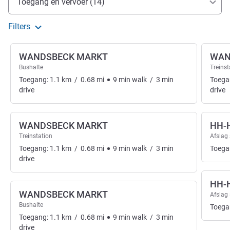
Toegang en vervoer (14)
Filters
WANDSBECK MARKT
WAN
Bushalte
Treinst
Toegang:
1.1
km
/
0.68
mi
9
min
walk
/
3
min
Toega
drive
drive
WANDSBECK MARKT
HH-
Treinstation
Afslag
Toegang:
1.1
km
/
0.68
mi
9
min
walk
/
3
min
Toega
drive
HH-
WANDSBECK MARKT
Afslag
Bushalte
Toega
Toegang:
1.1
km
/
0.68
mi
9
min
walk
/
3
min
drive