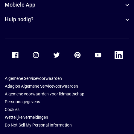
Mobiele App
Hulp nodig?
Accor Facebook
Accor Instagram
Accor Twitter
Accor Pinterest
Accor Youtube
Accor Li
Algemene Servicevoorwaarden
Adagio's Algemene Servicevoorwaarden
Algemene voorwaarden voor lidmaatschap
Persoonsgegevens
Cookies
Wettelijke vermeldingen
Do Not Sell My Personal Information