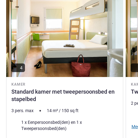
Helena / Harald Hofmann, Hotel Management
4
KAMER
KA
Standard kamer met tweepersoonsbed en
Tw
stapelbed
2 p
3 pers. max
14
m²
/
150
sq ft
Bed
Beddengoed
1 x Eenpersoonsbed(den) en 1 x
Mee
Tweepersoonsbed(den)