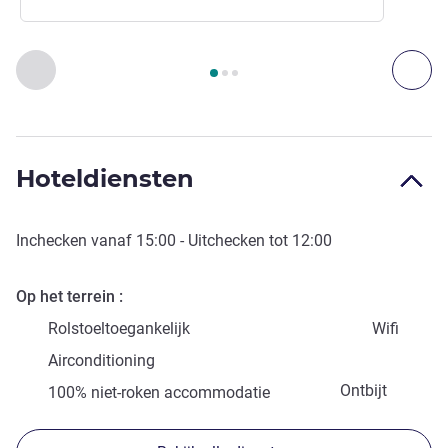
Pagina
1
van
3
, Toegang en vervoer 1 :, Toegang en vervoer 2 
Vorige - Toegang en vervoer
Vol
Hoteldiensten
Inchecken vanaf
15:00
- Uitchecken tot
12:00
Op het terrein
Rolstoeltoegankelijk
Wifi
Airconditioning
Ontbijt
100% niet-roken accommodatie