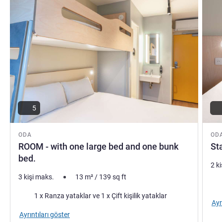
5
ODA
OD
ROOM - with one large bed and one bunk
St
bed.
2 k
3 kişi maks.
13
m²
/
139
sq ft
Şilt
Şilte
1 x Ranza yataklar ve 1 x Çift kişilik yataklar
Ayr
Ayrıntıları göster