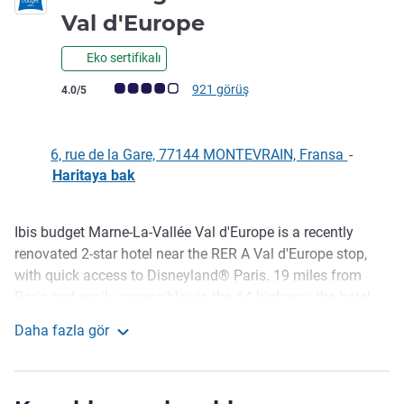
2 yıldız
Val d'Europe
Eko sertifikalı
Avis müşterileri puanı (ALL Puanlama)
921 görüş
4.0/5
6, rue de la Gare, 77144 MONTEVRAIN, Fransa
-
Haritaya bak
Ibis budget Marne-La-Vallée Val d'Europe is a recently
Açıklama
renovated 2-star hotel near the RER A Val d'Europe stop,
with quick access to Disneyland® Paris. 19 miles from
Paris and easily accessible via the A4 highway, the hotel
has a snack bar, free WIFI, renovated, modern and
Daha fazla gör
functional rooms, and paid private parking, for a practical
ibis budget Marne la Vallée Val d'Europe
and comfy stay at a low price. Ideal for short, business or
leisure stays!