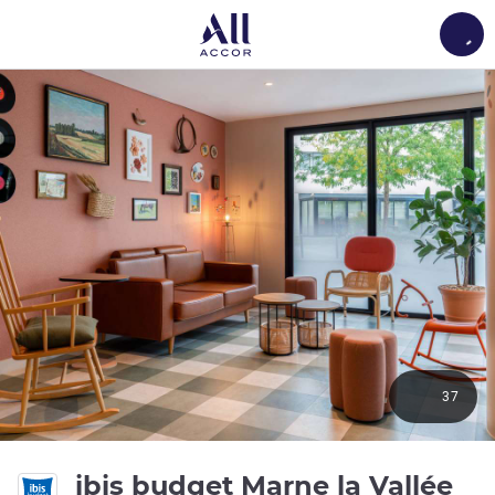
Load
37
ibis budget Marne la Vallée