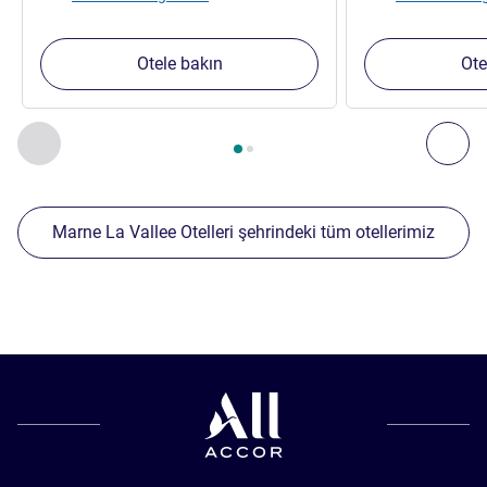
Otele bakın
Ote
Sayfa
1
/
2
, Yakınlardaki diğer tesislerimiz 1 :, Yakınlardaki diğ
Önceki - Yakınlardaki diğer tesislerimiz
Sonr
Marne La Vallee Otelleri şehrindeki tüm otellerimiz