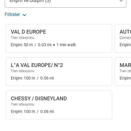
Erişim ve Ulaşım (5)
Filtreler
VAL D EUROPE
AUT
Tren istasyonu
Çevreyo
Erişim:
50
m
/
0.03
mi
1
min
walk
Erişim
L°A VAL EUROPE/ N°2
MAR
Tren istasyonu
Tren i
Erişim:
100
m
/
0.06
mi
Erişim
CHESSY / DISNEYLAND
Tren istasyonu
Erişim:
100
m
/
0.06
mi