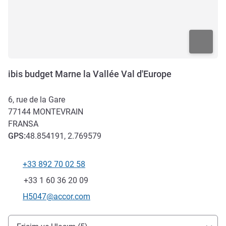
ibis budget Marne la Vallée Val d'Europe
6, rue de la Gare
77144
MONTEVRAIN
FRANSA
GPS
:
48.854191, 2.769579
+33 892 70 02 58
Telefon
Faks
+33 1 60 36 20 09
İletişim için e-posta
H5047@accor.com
Erişim ve ulaşım