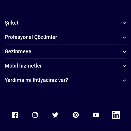
Şirket
Profesyonel Çözümler
Gezinmeye
Mobil hizmetler
Yardıma mı ihtiyacınız var?
Accor Facebook
Accor Instagram
Accor Twitter
Accor Pinterest
Accor Youtube
Accor Li