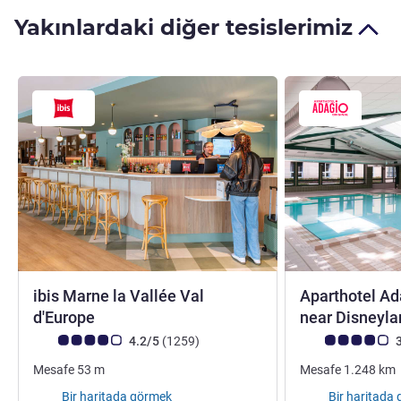
Yakınlardaki diğer tesislerimiz
ibis Marne la Vallée Val
Aparthotel Ad
3 yıldız
d'Europe
near Disneyla
Avis müşterileri puanı (ALL Puanlama)
görüş
Avis müşterileri 
4.2/5
(1259
)
3
Mesafe
53
m
Mesafe
1.248
km
Bir haritada görmek
Bir haritada