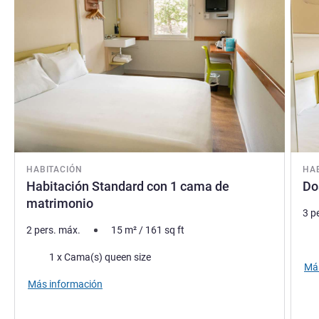
HABITACIÓN
HA
Habitación Standard con 1 cama de
Do
matrimonio
3 p
2 pers. máx.
15
m²
/
161
sq ft
Rop
Ropa de cama
1 x Cama(s) queen size
Más
Más información