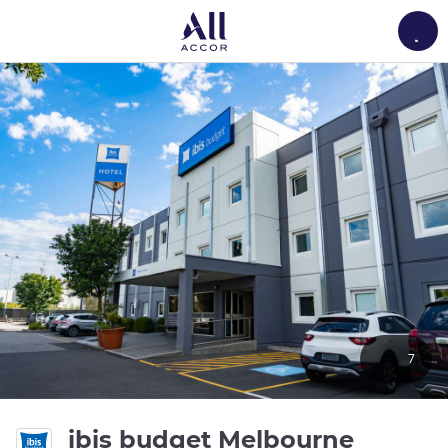
Load
7
ibis budget Melbourne