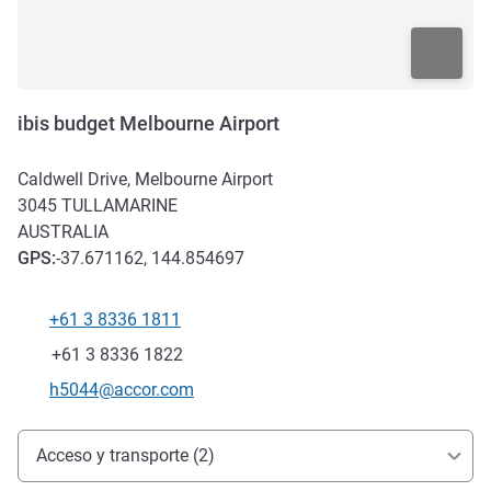
ibis budget Melbourne Airport
Caldwell Drive, Melbourne Airport
3045
TULLAMARINE
AUSTRALIA
GPS
:
-37.671162, 144.854697
+61 3 8336 1811
Teléfono
Fax
+61 3 8336 1822
Correo electrónico de contacto
h5044@accor.com
Acceso y transporte
Acceso y transporte (2)