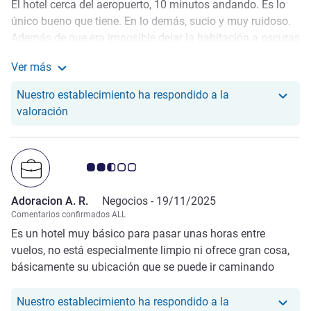
El hotel cerca del aeropuerto, 10 minutos andando. Es lo
único bueno que tiene. En lo demás, sucio y muy ruidoso.
Además de que era imposible dejar la habitación a oscuras
porque entraba mucha luz por la puerta, el baño estaba
Ver más
sucio y las sabanas y toallas olían mal. Y mucho polvo en
Más información sobre la valoración de Arnau P.
general, a lo que soy alérgico y me ha dado reacción. El
Nuestro establecimiento ha respondido a la
aislamiento, terrible. Se escuchaba perfectamente lo que
Nuestro hotel ha respondido a la valoración de Ar
valoración
decía en el pasillo, habitaciones colindantes y el tráfico de
afuera. Tampoco ayuda que la nevera de la habitación,
fuera de las mas viejas y hiciera mucho ruido. Soy cliente
Nota de clientes de Avis 2.5/5
habitual de Ibis Budget para moverme por Europa, y ya se
que son hoteles económicos pero por lo general están
Adoracion A. R.
Negocios -
19/11/2025
bien. Pero en este caso solo lo salva la ubicación, porque
Comentarios confirmados ALL
por lo demás, un desastre.
Es un hotel muy básico para pasar unas horas entre
vuelos, no está especialmente limpio ni ofrece gran cosa,
básicamente su ubicación que se puede ir caminando
desde el aeropuerto.
Nuestro establecimiento ha respondido a la