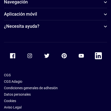
Navegación
Aplicación móvil
¿Necesita ayuda?
Accor Facebook
Accor Instagram
Accor Twitter
Accor Pinterest
Accor Youtube
Accor Li
CGS
CGS Adagio
Condiciones generales de adhesión
Datos personales
Cookies
Aviso Legal