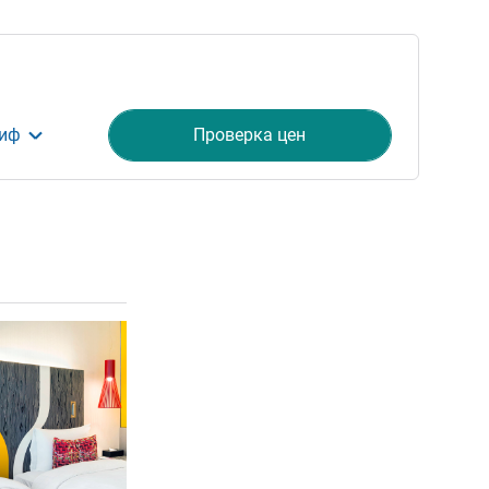
риф
Проверка цен
ия
Подробная информация