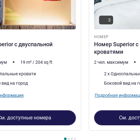
3
НОМЕР
erior с двуспальной
Номер Superior 
кроватями
имум
19
m²
/
204
sq ft
2 чел. максимум
Постель
спальные кровати
2 x Односпальны
Виды:
 вид на город
Боковой вид на 
информация
Подробная информац
См. доступные номера
См. дос
4
, Номер 1 : Номер Superior с двуспальной кроватью , Номе