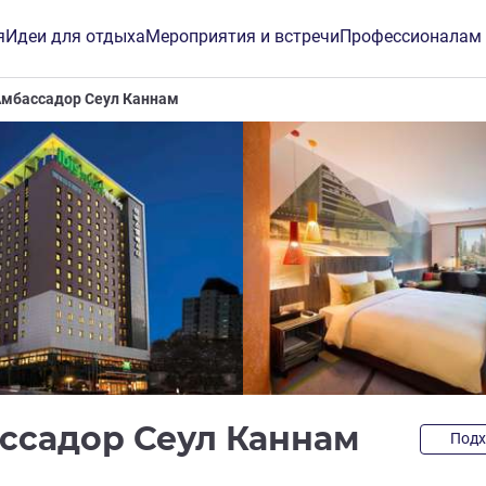
я
Идеи для отдыха
Мероприятия и встречи
Профессионалам
s Амбассадор Сеул Каннам
3 звез
бассадор Сеул Каннам
Подх