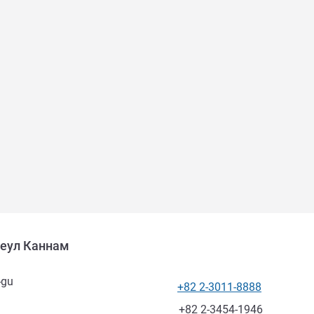
Сеул Каннам
-gu
+82 2-3011-8888
Телефон
Факс
+82 2-3454-1946