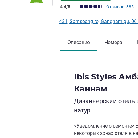
Примечание: отзывы клиентов (Рейт
4.4/5
Отзывов: 885
431, Samseong-ro, Gangnam-gu, 0
Описание
Номера
Ibis Styles Ам
Каннам
Дизайнерский отель 
натур
<Уведомление о ремонте> 
некоторых зонах отеля в н