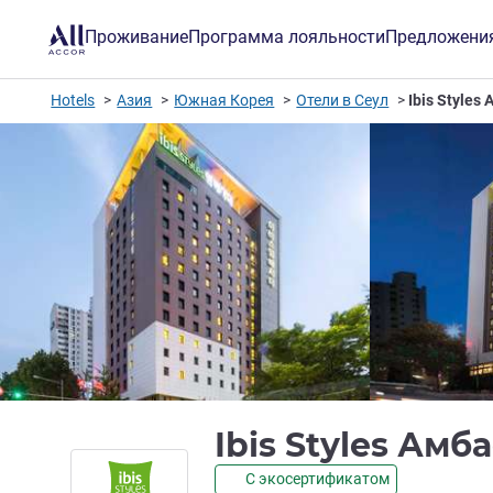
Проживание
Программа лояльности
Предложени
Hotels
Азия
Южная Корея
Отели в Сеул
Ibis Style
Ibis Styles Ам
С экосертификатом