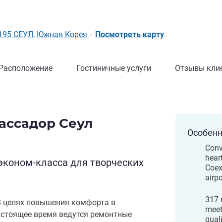
инг ALL)
6195 СЕУЛ, Южная Корея
-
Посмотреть карту
Расположение
Гостиничные услуги
Отзывы кли
бассадор Сеул
Особенн
Conv
hear
эконом-класса для творческих
Coex
airpo
317 
В целях повышения комфорта в
meet
астоящее время ведутся ремонтные
quali