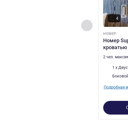
4
Назад - Номер
НОМЕР
Номер Sup
кроватью
2 чел. макс
Постель
1 x Дву
Виды:
Боковой
Подробная 
Страница
1
из