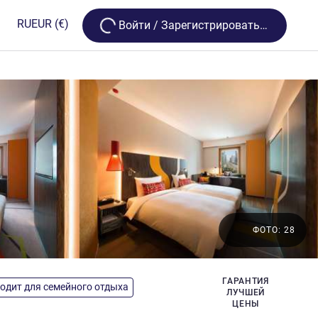
Loading...
RU
EUR
(€)
Bойти / Зарегистрироваться
ФОТО: 28
ды
ГАРАНТИЯ
одит для семейного отдыха
ЛУЧШЕЙ
ЦЕНЫ