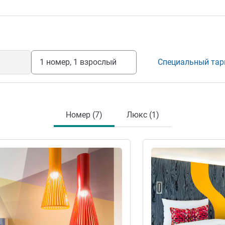
ыха и предлагает 317 номеров,
залы, фитнес-центр и кинотеатр.
1 номер, 1 взрослый
Специальный та
Номер (7)
Люкс (1)
информация
Подробная информац