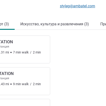
Контактный адрес электр
styleg@ambatel.com
т (3)
Искусство, культура и развлечения (3)
Пр
TATION
танция
.31
mi
7
min
walk
/
2
min
TATION
танция
.43
mi
9
min
walk
/
2
min