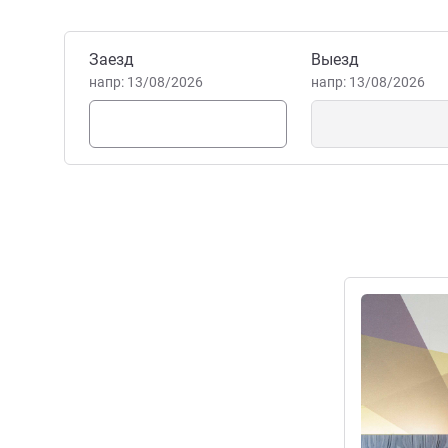
подходит для работы и отд
ресторан и бар, конференц-
Забронировать этот отель
Заезд
Выезд
Управление отелем
напр: 13/08/2026
напр: 13/08/2026
Подробная 