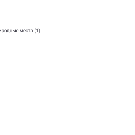
онной почты
иродные места (1)