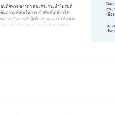
ฟิตเ
รอบทิศทาง ซาวน่า และสระว่ายน้ำในร่มที่
สระว
 เติมความพิเศษให้การเข้าพักสไตล์ปารีส
เลื่อ
งเรายังต้อนรับผู้เชี่ยวชาญและบริษัทต่าง
300 ตร.ฟุต กระจายอยู่สองชั้น รับประทาน
ห้อง
ประ
ัดเวิร์กช็อปที่กระตุ้นไอเดียในห้อง
อมเครื่องดื่มในบาร์เลานจ์
 Eiffel
ai de Grenelle เพื่อไปยังหอไอเฟล ห้าง
บริเวณใกล้เคียง ขณะที่รถไฟใต้ดินสาย 6
ณไปยังแหล่งท่องเที่ยวสำคัญของเมืองได้
ุมงานที่สร้างแรงบันดาลใจ รับประทานมื้อ
ปุ่นสไตล์ดั้งเดิมของเราหรืออาหารเลิศรสที่
องเราใกล้หอไอเฟล รับประกัน
ารโรงแรม