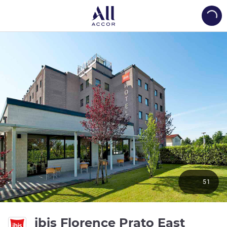
Load
51
3 ดาว
ibis Florence Prato East