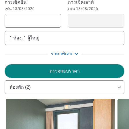
จองโรงแรมนี้
การเช็คอิน
การเช็คเอาท์
Novella, and Uffizi Gallery with works by Giotto, Leonardo,
เช่น 13/08/2026
เช่น 13/08/2026
Michelangelo, Raphael. The hotel has a 24/7 bar with
excellent breakfasts and typical Tuscan aperitifs to be
enjoyed in the outdoor garden. Free WIFI, private outdoor
parking for a fee and free public parking.
1 ห้อง, 1 ผู้ใหญ่
Ibis is the ideal starting point to visit the Tuscan
countryside and its landscapes or stay close to Florence.
ราคาพิเศษ
Start from Ibis Prato to discover green areas, spas, villages
and food and wine traditions!
ตรวจสอบราคา
We are happy to welcome you to Ibis Firenze Prato Est,
to live a wonderful experience to discover Tuscany and its
ห้องพัก (2)
wonders. At the end of the day, relax in the hotel, you will
be pampered!
ดูรายละเอียด
ดูรายล
Francesca Aouad ฝ่ายบริหารโรงแรม