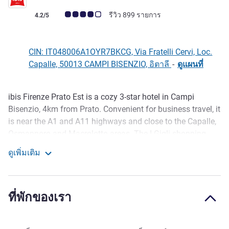
คะแนนความคิดเห็นจากแขก (เรทติ้งบน ALL)
รีวิว 899 รายการ
4.2/5
CIN: IT048006A1OYR7BKCG, Via Fratelli Cervi, Loc.
Capalle, 50013 CAMPI BISENZIO, อิตาลี
-
ดูแผนที่
ibis Firenze Prato Est is a cozy 3-star hotel in Campi
รายละเอียด
Bisenzio, 4km from Prato. Convenient for business travel, it
is near the A1 and A11 highways and close to the Capalle,
Osmannoro and Macrolotto areas. The I Gigli shopping
center is a few minutes walk away, and its proximity to the
ดูเพิ่มเติม
Asmana spa makes it perfect for relaxing weekends. It is
ibis Florence Prato East
ideal for visiting Prato historic center and other wonders of
Tuscany, and is a great starting point for hiking and biking
ที่พักของเรา
tours.
Ibis Firenze Prato Est is just 11 km from Florence, to see
Piazza del Duomo, Ponte Vecchio, Basilica Santa Maria