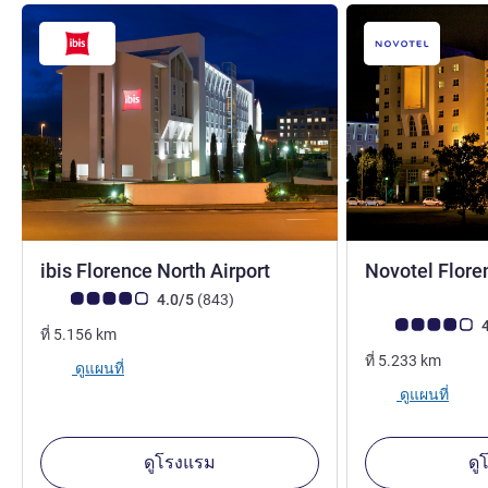
3 ดาว
ibis Florence North Airport
Novotel Flore
คะแนนความคิดเห็นจากแขก (เรทติ้งบน ALL)
รีวิว รายการ
4.0/5
(843
)
คะแนนความคิดเห็
4
ที่
5.156
km
ที่
5.233
km
ดูแผนที่
ดูแผนที่
ดูโรงแรม
ดู