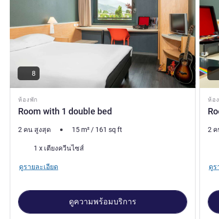
8
ห้องพัก
ห้อง
Room with 1 double bed
Ro
2 คน สูงสุด
15
m²
/
161
sq ft
2 ค
เครื่องนอน
เคร
1 x เตียงควีนไซส์
ดูรายละเอียด
ดูร
ดูความพร้อมบริการ