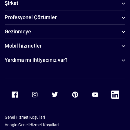
Şirket
Profesyonel Çözümler
Gezinmeye
Mobil hizmetler
Yardıma mı ihtiyacınız var?
Accor Facebook
Accor Instagram
Accor Twitter
Accor Pinterest
Accor Youtube
Accor Li
Genel Hizmet Koşullari
Adagio Genel Hizmet Koşullari