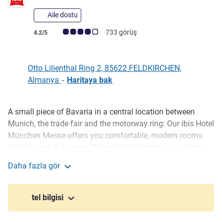
Aile dostu
Avis müşterileri puanı (ALL Puanlama)
733 görüş
4.2/5
Otto Lilienthal Ring 2, 85622 FELDKIRCHEN,
Almanya
-
Haritaya bak
A small piece of Bavaria in a central location between
Açıklama
Munich, the trade fair and the motorway ring: Our ibis Hotel
München Messe offers you comfortable, modern rooms
with shower, flat-screen TV and fast Internet, a sun terrace,
beer at our hotel bar and plenty of parking spaces. And in
Daha fazla gör
clear weather we even have a view of the Alps. Do legst Di
ibis Munich Messe
nieda! Get a good night's sleep here before you travel!
tel bilgisi
Due to the quiet and convenient location, you reach
destinations quickly: A94 leads you to messe münchen