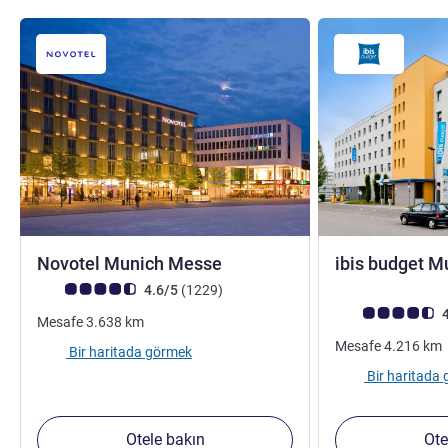
4 yıldız
Novotel Munich Messe
ibis budget M
Avis müşterileri puanı (ALL Puanlama)
görüş
4.6/5
(1229
)
Avis müşterileri 
4
Mesafe
3.638
km
Mesafe
4.216
km
Bir haritada görmek
Bir haritada
Otele bakın
Ote