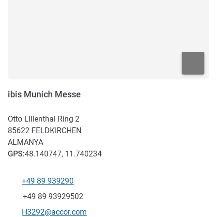
ibis Munich Messe
Otto Lilienthal Ring 2
85622
FELDKIRCHEN
ALMANYA
GPS
:
48.140747, 11.740234
+49 89 939290
Telefon
Faks
+49 89 93929502
İletişim için e-posta
H3292@accor.com