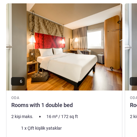
Ayrıntıları göster
Ayrıntı
6
ODA
OD
Rooms with 1 double bed
Ro
2 kişi maks.
16
m²
/
172
sq ft
2 k
Şilte
Şilt
1 x Çift kişilik yataklar