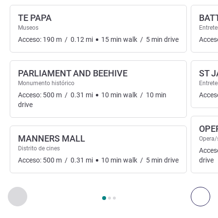
TE PAPA
BAT
Museos
Entrete
Acceso:
190
m
/
0.12
mi
15
min
walk
/
5
min
drive
Acces
PARLIAMENT AND BEEHIVE
ST 
Monumento histórico
Entrete
Acceso:
500
m
/
0.31
mi
10
min
walk
/
10
min
Acces
drive
OPE
MANNERS MALL
Opera/
Distrito de cines
Acces
Acceso:
500
m
/
0.31
mi
10
min
walk
/
5
min
drive
drive
Página
1
de
3
, Arte, cultura y entretenimiento 1 :, Arte, cultura
Anterior - Arte, cultura y entretenimiento
Sigu