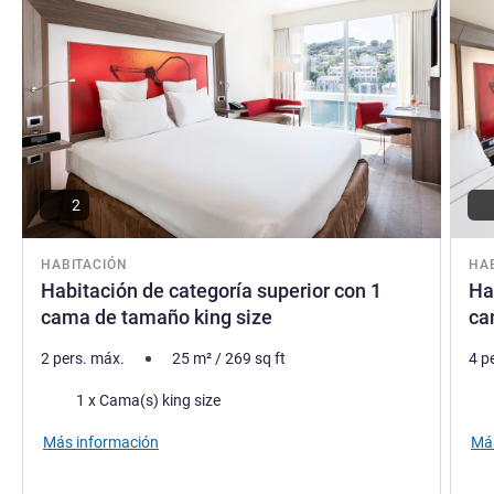
2
HABITACIÓN
HA
Habitación de categoría superior con 1
Ha
cama de tamaño king size
ca
2 pers. máx.
25
m²
/
269
sq ft
4 p
Ropa de cama
Rop
1 x Cama(s) king size
Más información
Más