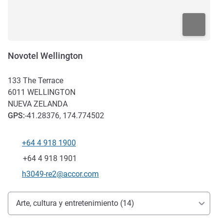
Novotel Wellington
133 The Terrace
6011
WELLINGTON
NUEVA ZELANDA
GPS
:
-41.28376, 174.774502
+64 4 918 1900
Teléfono
Fax
+64 4 918 1901
Correo electrónico de contacto
h3049-re2@accor.com
Acceso y transporte
Arte, cultura y entretenimiento (14)