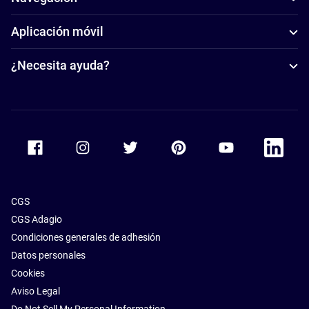
Aplicación móvil
¿Necesita ayuda?
Accor Facebook
Accor Instagram
Accor Twitter
Accor Pinterest
Accor Youtube
Accor Li
CGS
CGS Adagio
Condiciones generales de adhesión
Datos personales
Cookies
Aviso Legal
Do Not Sell My Personal Information