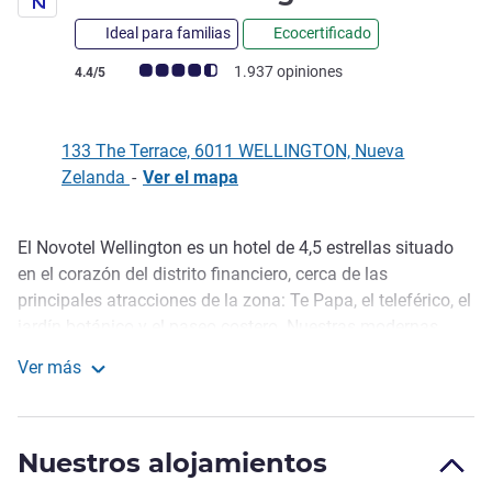
Ideal para familias
Ecocertificado
Nota de clientes de Avis (Clasificación de ALL)
1.937 opiniones
4.4/5
133 The Terrace, 6011 WELLINGTON, Nueva
Zelanda
-
Ver el mapa
El Novotel Wellington es un hotel de 4,5 estrellas situado
Descripción
en el corazón del distrito financiero, cerca de las
principales atracciones de la zona: Te Papa, el teleférico, el
jardín botánico y el paseo costero. Nuestras modernas
habitaciones rebosan color y están diseñadas pensando
Ver más
en la comodidad de los huéspedes. Todas las habitaciones
Novotel Wellington
cuentan con Smart TV de pantalla plana, escritorio y
mucha luz natural.
Nuestros alojamientos
With sweeping City views and direct access to Lambton