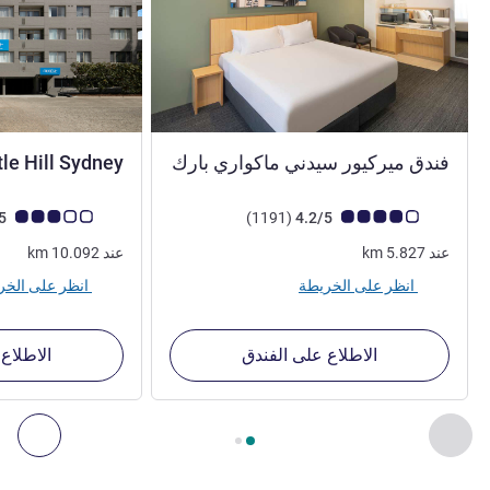
فندق ميركيور سيدني ماكواري بارك
le Hill Sydney
4 نجوم
ملاحظة أراء العملاء (رأي ALL)
أراء
ملاحظة أراء العملاء (رأي
2.9/5
)
(1191
4.2/5
عند
5.827
km
عند
10.092
km
انظر على الخريطة
انظر على الخريطة
الاطلاع على الفندق
الاطلاع
الصفحة
1
من
2
, منشآتنا الأخرى القريبة 1 :, منشآتنا الأخرى القريبة 2 :, منشآتنا الأخرى القريبة 3 :, منشآتنا الأخرى القريبة 4 :
السابق - منشآتنا الأخرى القريبة
التال