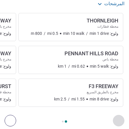
المرشحات
EWAY
THORNLEIGH
محطة قطارات
مخرج با
ولوج:
drive
1
min
/
walk
10
min
0.5
mi
/
800
m
ولوج:
e
HWAY
PENNANT HILLS ROAD
محطة باص
مخرج با
ولوج:
walk
5
min
0.62
mi
/
1
km
ولوج:
e
URST
F3 FREEWAY
مخرج بالطريق السريع
محطة ق
ولوج:
drive
8
min
1.55
mi
/
2.5
km
ولوج:
e
الصفحة
1
من
2
, الوصول والنقل 1 :, الوصول والنقل 2 :
السابق - الوصول والنقل
التال