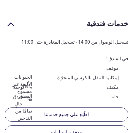
خدمات فندقية
تسجيل الوصول من
14:00
- تسجيل المغادرة حتى
11:00
في الفندق
موقف
الحيوانات
إمكانية التنقل بالكرسي المتحرّك
الأليفة غير
وافاي
مكيف
وجبة
مسموح
الفطور
حانة
فندق
بها
خالٍ
تمامًا من
اطّلِع على جميع خدماتنا
التدخين
موقف السيارات