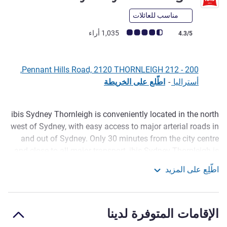
مناسب للعائلات
ملاحظة أراء العملاء (رأي ALL)
1,035 أراء
4.3/5
200 - 212 Pennant Hills Road, 2120 THORNLEIGH,
أستراليا
-
اطّلع على الخريطة
ibis Sydney Thornleigh is conveniently located in the north
الوصف
west of Sydney, with easy access to major arterial roads in
and out of Sydney. Only 30 minutes from the city centre
and close to all major transport, ibis Sydney Thornleigh is
ideal for visiting Sydney whether for business or leisure.
اطّلِع على المزيد
The hotel features a bistro restaurant, outdoor parking and
ibis Sydney Thornleigh
105 well appointed rooms. Explore the Thornleigh and
Hornsby district, which offers cinemas, restaurants and
الإقامات المتوفرة لدينا
leafy parks plus shopping and beaches nearby.