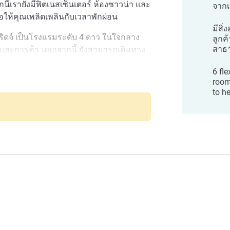
ี้เรายังมีฟิตเนสเซ็นเตอร์ ห้องซาวน่า และ
จากเ
อให้คุณเพลิดเพลินกับเวลาพักผ่อน
มีสิ
ดจ์ เป็นโรงแรมระดับ 4 ดาว ในใจกลาง
ลูกค
สาธ
นและการค้า นอกจากนี้ ยังสามารถเดินทาง
ยแห่งของลอนดอนได้สะดวก สนามบิน
6 fl
ยงแค่ 8 กม. ในขณะที่ สามารถเดินทางถึง
room
ร์บริดจ์
ถไฟใต้ดินได้ในระยะทางสั้นๆ เพลินกับ
to h
ร์ หรืออิ่มอร่อยกับมื้อค่ำที่ห้องอาหารของ
นี้ยังเหมาะสำหรับการประชุมทางธุรกิจ
าดใหญ่อีกด้วย
รขนส่งที่ยอดเยี่ยม ใกล้กับสถานีรถไฟใต้ดิน
ll, Monument และ Bank ทำให้การเดินทาง
นอย่างเพลินเพลินไปยัง Tower Bridge แวะ
ะ St Katharine Dock
er Bridge ที่ตั้งอยู่ในเขตนครลอนดอน หาก
ในทำเลชั้นยอด คุณจะเพลิดเพลินเมื่อเข้า
รับป้ายความสะอาดและการป้องกัน