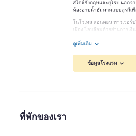
สไตล์อังกฤษและยุโรป นอกจากน
ห้องอาบน้ำฮัมมามแบบตุรกีเพื่
โนโวเทล ลอนดอน ทาวเวอร์บริ
เมือง โอบล้อมด้วยย่านการเงิ
ถึงสถานที่น่าสนใจหลากหลา
ดูเพิ่มเติม
ลอนดอนซิตี้อยู่ห่างออกไปเพี
โนโวเทล ลอนดอน ทาวเวอ
เวสต์เอนด์และเซาธ์แบงค์โดยร
เครื่องดื่มหรืออาหารทะเลที่บา
ข้อมูลโรงแรม
โรงแรม โรงแรมในลอนดอนแห่ง
การสัมมนา หรือการประชุมขน
โรงแรมแห่งนี้มีจุดเชื่อมต่อกา
หลักหลายแห่ง เช่น Tower Hi
รอบลอนดอนสะดวกอย่างยิ่ง เดิ
เที่ยวชม Tower of London แล
ที่พักของเรา
ยินดีต้อนรับสู่ Novotel Tow
คุณกำลังมองหาโรงแรมทันสมัย
พักกับเรา! โรงแรมของเราได้