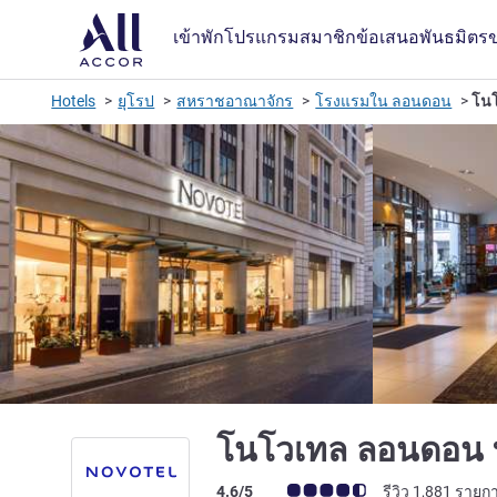
เข้าพัก
โปรแกรมสมาชิก
ข้อเสนอ
พันธมิตร
Hotels
ยุโรป
สหราชอาณาจักร
โรงแรมใน ลอนดอน
โนโ
โนโวเทล ลอนดอน ท
คะแนนความคิดเห็นจากแขก (เรทติ้งบน A
4.6/5
รีวิว 1,881 รายก