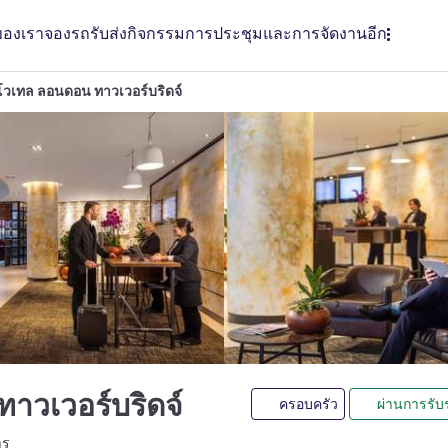
ของเรา
จองรถรับส่ง
กิจกรรม
การประชุมและการจัดงาน
อีก
วเทล ลอนดอน ทาวเวอร์บริดจ์
4 ดาว
าวเวอร์บริดจ์
ครอบครัว
ผ่านการรับ
LL)
าร