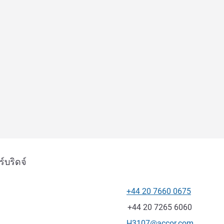
บริดจ์
+44 20 7660 0675
โทรศัพท์
แฟกซ์
+44 20 7265 6060
อีเมลติดต่อ
H3107@accor.com