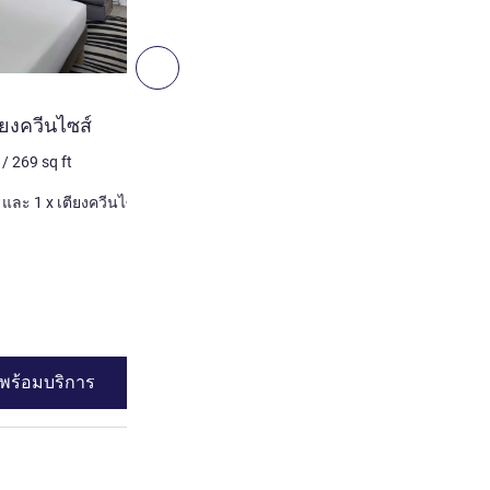
6
ถัดไป - ห้องพัก
ห้องพัก
ียงควีนไซส์
ห้องเอ็กเซกคิวทีฟพร้อมเตี
/
269
sq ft
2 คน สูงสุด
25
m²
/
269
sq 
เครื่องนอน
1 x เตียงโซฟาใหญ่ และ 1 x เตียงควีนไซส์
1 x เตียงควีนไซส์
ดูรายละเอียด
พร้อมบริการ
ดูความพร้อมบร
 : ห้องสุพีเรียพร้อมเตียงควีนไซส์