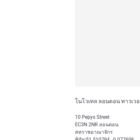
โนโวเทล ลอนดอน ทาวเวอร์
10 Pepys Street
EC3N 2NR
ลอนดอน
สหราชอาณาจักร
พิกัด:
51.510794, -0.077606