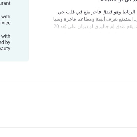
urant
 الرباط وهو فندق فاخر يقع في قلب حي
 with
 استمتع بغرف أنيقة ومطاعم فاخرة وسبا
ervice
مريح. اكتشف ثقافة الرباط الغنية. يقع فندق إم جاليري لو ديوان على بُعد 20
من المعالم السياحية الرئيسية في المدينة.
 with
ع سهولة الوصول إلى كنوز الرباط الثقافية
ed by
 لها.
eauty
Le Diwan Hotel Rabat
Let each moment at MGallery Le Diwan in
in our peaceful haven, let the charms
Rabat awaken the poet in you, creating