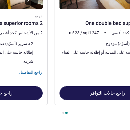
3
غرفة
2 single beds superior rooms
One double bed su
247
sq ft
/
23
m²
2 من الأشخاص كحد أقصى
فرش السرير
2 x سرير (أسرّة) صغير
المناظر:
لمدينة أو إطلالة جانبية على الفناء
إطلالة جانبية على المدينة أو إطلالة جان
مة:
أكثر أماكن الإقامة:
شرفة
راجع التفاصيل
راجع حالات التوافر
راجع حا
One double , غرفة 2 : 2 single beds superior rooms