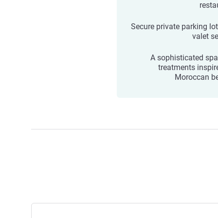
resta
Secure private parking lot
valet s
A sophisticated spa
treatments inspir
Moroccan b