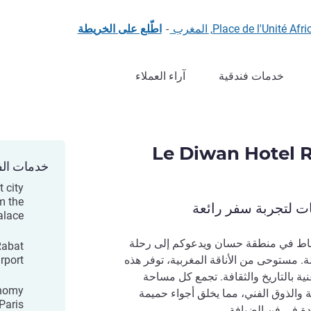
Place de l'Unit, المغرب
-
اطّلع على الخريطة
خدمات فندقية
آراء العملاء
Le Diwan Hotel R
خدمات الف
t city
m the
ات لتجربة سفر رائعة
alace
لرباط في منطقة حسان ويدعوكم إلى رحلة
Rabat
ة. مستوحى من الأناقة المغربية، توفر هذه
irport
نية بالتاريخ والثقافة. تجمع كل مساحة
onomy
 والذوق الفني، مما يخلق أجواء حميمة
 Paris
دة في فن الضيافة.