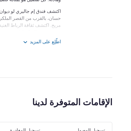
اكتشف فندق إم جاليري لو ديوان
حسان، بالقرب من القصر الملكي.
دقيقة من مطار الرباط وهو قريب 
استمتع بتجربة الفخامة الراقية م
اطّلِع على المزيد
والتاريخية، مع التمتع براحة لا مثيل
 - MGallery Collection
spire your creativity. Stay
 of our hotel and the riches of
 your own ode to this journey.
إدارة الفندق Jalil CHEBIHI
الإقامات المتوفرة لدينا
احجز في هذا الفندق
تسجيل الوصول
تسجيل المغادرة