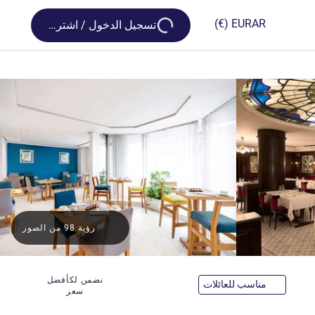
Loading...
(€)
EUR
AR
تسجيل الدخول / اشترك
رؤية 98 من الصور
نضمن لكأفضل
مناسب للعائلات
سعر