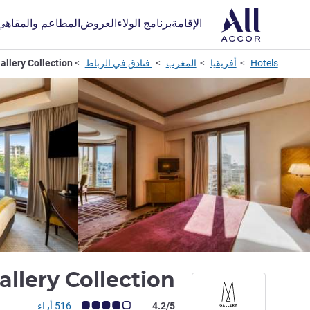
الإقامة
برنامج الولاء
العروض
المطاعم والمقاهي
Hotels
أفريقيا
المغرب
فنادق في الرباط
allery Collection
llery Collection
ملاحظة أراء العملاء (رأي ALL)
4.2/5
516 أراء