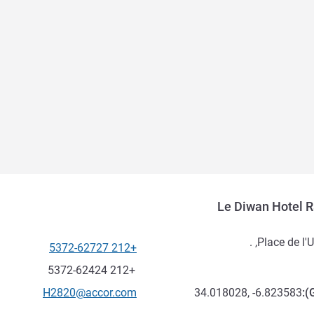
Le Diwan Hotel R
Place de l'U
+212 5372-62727
الهاتف
فاكس
+212 5372-62424
تواصل معنا عبر البريد الإلكترون
H2820@accor.com
34.018028, -6.823583
):