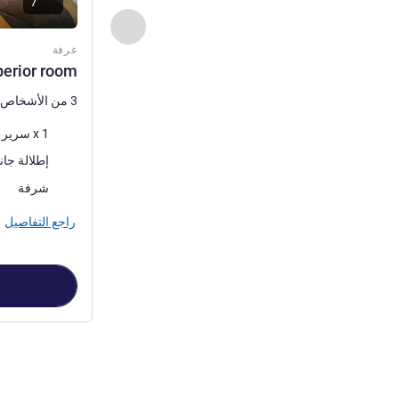
7
السابق - غرفة
غرفة
perior room
3 من الأشخاص كحد أقصى
فرش السرير
1 x سرير (أسرّة) مزدوج
المناظر:
إطلالة جانبية على ا
أكثر أماكن الإقا
شرفة
راجع التفاصيل
الصفحة
1
من
2
, غرفة 1 :  bed superior room