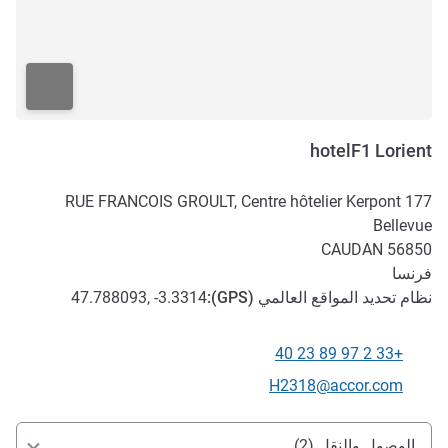
hotelF1 Lorient
177 RUE FRANCOIS GROULT, Centre hôtelier Kerpont
Bellevue
CAUDAN
56850
فرنسا
نظام تحديد المواقع العالمي (
GPS
):
47.788093, -3.3314
+33 2 97 89 23 40
الهاتف
تواصل معنا عبر البريد الإلكتروني
H2318@accor.com
الوصول والتنقل
الوصول والنقل (2)