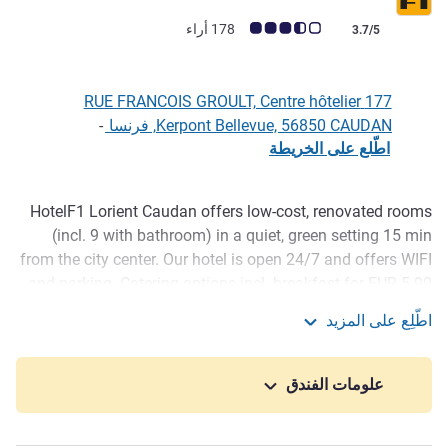
ملاحظة أراء العملاء (رأي ALL)
178 أراء
3.7/5
177 RUE FRANCOIS GROULT, Centre hôtelier
Kerpont Bellevue, 56850 CAUDAN, فرنسا
-
اطّلع على الخريطة
HotelF1 Lorient Caudan offers low-cost, renovated rooms
الوصف
(incl. 9 with bathroom) in a quiet, green setting 15 min
from the city center. Our hotel is open 24/7 and offers WIFI
and parking. Catering options incl. breakfast for EUR 5.90
and vending machines with sweets, hot and cold drinks.
اطّلِع على المزيد
For work or vacations in Brittany or visiting the Lorient
hotelF1 Lorient
Interceltic Festival, stay at the cheapest hotel in town!
علومات الفندق
Near RN165, our hotel is 5 min from the expo center and
near various shops and restaurants. To make traveling
easy, we are on a good bus route and just 15 min from the