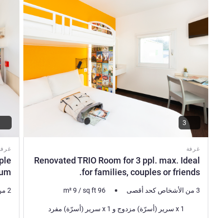
راجع التفاصيل
راجع ال
3
غرفة
غرفة
ple
Renovated TRIO Room for 3 ppl. max. Ideal
um
for families, couples or friends.
3 من الأشخاص كحد أقصى
96
sq ft
/
9
m²
2 من الأشخاص كحد أقصى
فرش السرير
فرش 
1 x سرير (أسرّة) مزدوج و 1 x سرير (أسرّة) مفرد