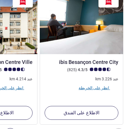
3 نجوم
n Centre Ville
ibis Besançon Centre City
ملاحظة أراء العملاء (رأي ALL)
أراء
ملاحظة أراء العملاء (رأي
4.7/5
)
(825
4.3/5
عند
3.226
km
عند
4.214
km
انظر على الخريطة
انظر على الخريطة
الاطلاع على الفندق
الاطلاع