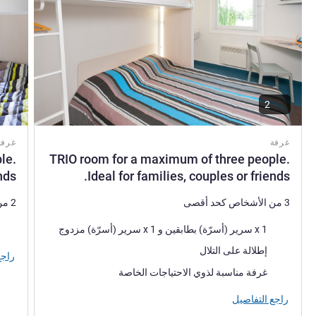
2
غرفة
غرفة
le.
TRIO room for a maximum of three people.
nds.
Ideal for families, couples or friends.
3 من الأشخاص كحد أقصى
2 من الأشخاص كحد أقصى
فرش السرير
فرش 
1 x سرير (أسرّة) بطابقين و 1 x سرير (أسرّة) مزدوج
المناظر:
إطلالة على التلال
راجع
غرفة مناسبة لذوي الاحتياجات الخاصة
راجع التفاصيل