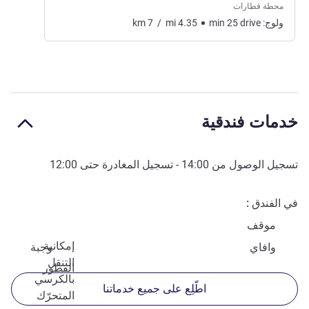
محطة قطارات
ولوج:
drive
25
min
4.35
mi
/
7
km
خدمات فندقية
تسجيل الوصول من
14:00
- تسجيل المغادرة حتى
12:00
في الفندق
موقف
إمكانية
وافاي
وجبة
التنقل
الفطور
بالكرسي
اطّلِع على جميع خدماتنا
المتحرّك