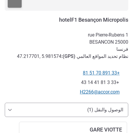
hotelF1 Besançon Micropolis
1 rue Pierre-Rubens
BESANCON
25000
فرنسا
نظام تحديد المواقع العالمي (
GPS
):
47.217701, 5.981574
+33 891 70 51 81
الهاتف
فاكس
+33 3 81 41 14 43
تواصل معنا عبر البريد الإلكتروني
H2266@accor.com
الوصول والتنقل
الوصول والنقل (1)
GARE VIOTTE