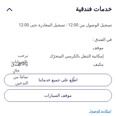
خدمات فندقية
تسجيل الوصول من
12:00
- تسجيل المغادرة حتى
12:00
في الفندق
موقف
نرحب
إمكانية التنقل بالكرسي المتحرّك
بالحيوانات
وافاي
مكيف
فندق
خالٍ
تمامًا من
اطّلِع على جميع خدماتنا
التدخين
موقف السيارات
إمكانية الوصول