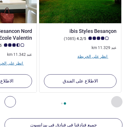
3 نجوم
 Besancon Nord
ibis Styles Besançon
Ecole Valentin
ملاحظة أراء العملاء (رأي ALL)
أراء
)
(1085
4.2/5
ملاحظة أراء العملاء (رأي
3.5/5
عند
11.329
km
عند
11.342
km
انظر على الخريطة
انظر على الخريطة
الاطلاع على الفندق
الاطلاع
الصفحة
1
من
2
, منشآتنا الأخرى القريبة 1 :, منشآتنا الأخرى القريبة 2 :, منشآتنا الأخرى القريبة 3 :, منشآتنا الأخرى القريبة 4 :
السابق - منشآتنا الأخرى القريبة
التال
جميع فنادقنا في فنادق في بيزانسون