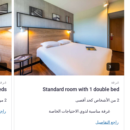
3
غرفة
غرفة
eds
Standard room with 1 double bed
2 من الأشخاص كحد أقصى
2 من الأشخاص كحد أقصى
راجع
غرفة مناسبة لذوي الاحتياجات الخاصة
راجع التفاصيل