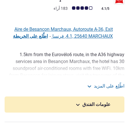
ملاحظة أراء العملاء (رأي ALL)
183 أراء
4.1/5
Aire de Besancon Marchaux, Autoroute A-36, Exit
4.1, 25640 MARCHAUX, فرنسا
-
اطّلع على الخريطة
1.5km from the Eurovélo6 route, in the A36 highway
الوصف
services area in Besançon Marchaux, the hotel has 30
soundproof air-conditioned rooms with free WiFi. 10km
from Besançon for leisure stays, visit the treasures of the
capital of watchmaking at the Museum of Time in Palais
اطّلِع على المزيد
Granvelle, the Vauban Citadel or the Museum of the
ibis Besançon Marchaux
Resistance.
علومات الفندق
The hotel is also a good starting point for hikes in the
forest of Chailluz, Baume les Dames 15km away or a
canoe ride to Besançon. For business stopovers, the hotel
is 3km from the Cromary Chaudefontaine industrial zone