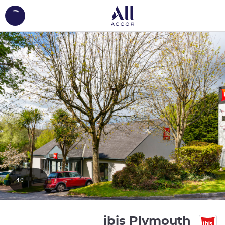
ing...
40
3 نجوم
ibis Plymouth