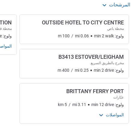
المرشحات
TION
OUTSIDE HOTEL TO CITY CENTRE
محطة باص
محطة ق
ولوج:
walk
2
min
0.06
mi
/
100
m
ولوج:
e
المواص
B3413 ESTOVER/LEIGHAM
مخرج بالطريق السريع
ولوج:
drive
2
min
0.25
mi
/
400
m
BRITTANY FERRY PORT
عبّارات
ولوج:
drive
12
min
3.11
mi
/
5
km
المواصلات