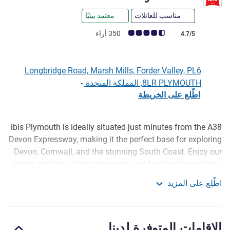
مناسب للعائلات
معتمد بيئيًا
ملاحظة أراء العملاء (رأي ALL)
350 أراء
4.7/5
Longbridge Road, Marsh Mills, Forder Valley, PL6
8LR PLYMOUTH, المملكة المتحدة
-
اطّلع على الخريطة
ibis Plymouth is ideally situated just minutes from the A38
الوصف
Devon Expressway, making it the perfect base for exploring
Devon, Cornwall, and the stunning South Coast. Enjoy our
bright, modern lobby, restaurant, and bar-ideal for relaxing
or planning your day out. Top nearby attractions include
اطّلِع على المزيد
Plymouth Hoe, the historic Royal Citadel, and the National
ibis Plymouth
Maritime Aquarium, perfect for families. We're just 2.5
miles from the beautiful Saltram House and Gardens and a
الإقامات المتوفرة لدينا
short drive from Plymouth Railway Station.