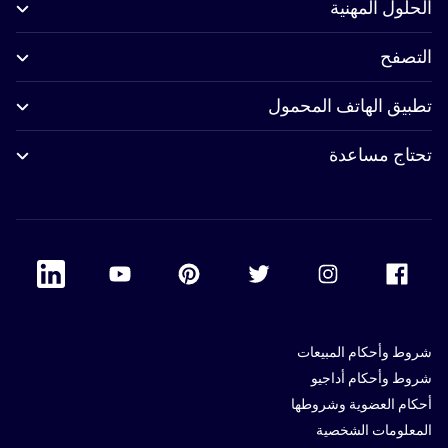
الحلول المهنية
التصفح
تطبيق الهاتف المحمول
تحتاج مساعدة
 Linkedin
Accor Youtube
Accor Pinterest
Accor Twitter
Accor Instagram
Accor Facebook
شروط وأحكام المبيعات
شروط وأحكام أداجيو
أحكام العضوية وشروطها
المعلومات الشخصية