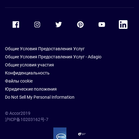
Accor Facebook
Accor Instagram
Accor Twitter
Accor Pinterest
Accor Youtube
Accor Li
Общие Условия Предоставления Услуг
Общие Условия Предоставления Услуг - Adagio
Общие условия участия
Конфиденциальность
Файлы cookie
Юридические положения
Do Not Sell My Personal Information
© Accor2019
沪ICP备10203162号-7
SSL Secure – globalSign