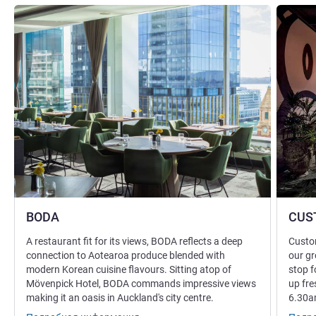
Подробная информация
Подробн
BODA
CUS
A restaurant fit for its views, BODA reflects a deep
Custom
connection to Aotearoa produce blended with
our gr
modern Korean cuisine flavours. Sitting atop of
stop f
Mövenpick Hotel, BODA commands impressive views
up fre
making it an oasis in Auckland's city centre.
6.30a