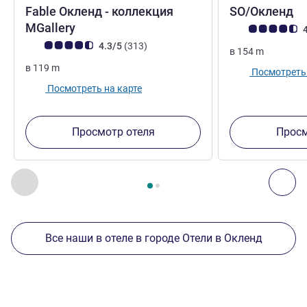
5
Fable Окленд - коллекция
SO/Окленд
5 звезды
MGallery
Примечание: отз
4
Примечание: отзывы клиентов (Рейтинг ALL)
Отзывов
4.3/5
(313
)
в
154
m
в
119
m
Посмотреть 
Посмотреть на карте
Просмотр отеля
Просм
Страница
1
из
2
, Другие отели поблизости 1 :, Другие оте
Назад - Другие отели поблизости
Дал
Все наши в отеле в городе Отели в Окленд