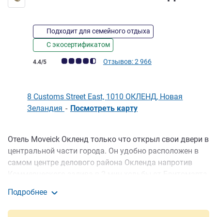
Подходит для семейного отдыха
С экосертификатом
Примечание: отзывы клиентов (Рейтинг ALL)
Отзывов: 2 966
4.4/5
8 Customs Street East, 1010 ОКЛЕНД, Новая
Зеландия
-
Посмотреть карту
Отель Moveick Окленд только что открыл свои двери в
Описание
центральной части города. Он удобно расположен в
самом центре делового района Окленда напротив
Коммерческого залива в 2 мин ходьбы от Бритомарта
и района Виадук-Харбор. От отеля легко добраться до
Подробнее
лучших ресторанов, баров и торговых центров
Grand Mercure Окленд
Окленда. Имя Mövenpick известно во всем мире. Отель