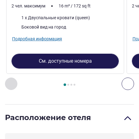
2 чел. максимум
16
m²
/
172
sq ft
2 ч
Постель
Пос
1 x Двуспальные кровати (queen)
Виды:
Вид
Боковой вид на город
Подробная информация
По
См. доступные номера
Страница
1
из
4
, Номер 1 : Номер Standard с двуспальной
Назад - Номер
Дал
Расположение отеля