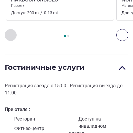
Паромы
Магис
Доступ:
200
m
/
0.13
mi
Досту
Страница
1
из
2
, Доступ и транспорт 1 :, Доступ и транспо
Назад - Доступ и транспорт
Дал
Гостиничные услуги
Регистрация заезда с
15:00
- Регистрация выезда до
11:00
При отеле
Ресторан
Доступ на
инвалидном
Фитнес-центр