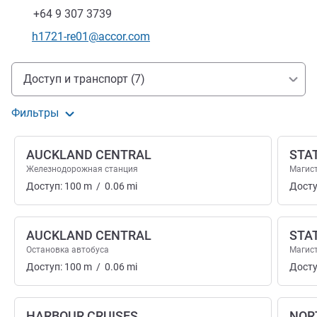
Факс
+64 9 307 3739
Контактный адрес электронной почты
h1721-re01@accor.com
Доступ и транспорт
Доступ и транспорт (7)
Фильтры
AUCKLAND CENTRAL
STA
Железнодорожная станция
Магис
Доступ:
100
m
/
0.06
mi
Досту
AUCKLAND CENTRAL
STA
Остановка автобуса
Магис
Доступ:
100
m
/
0.06
mi
Досту
HARBOUR CRUISES
NOR