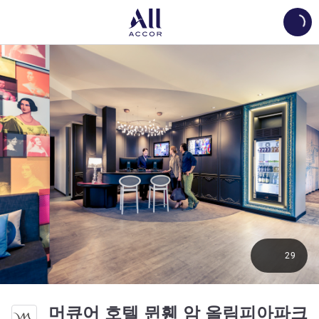
Load
29
머큐어 호텔 뮌휀 암 올림피아파크