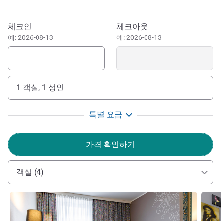
북부에 위치하고 있어 수도의 다양한 지역을 편리하게 오갈
수 있습니다. 올림픽 스타디움/BMW 벨트에서 열리는 콘서
이 호텔 예약하기
체크인
체크아웃
트나 행사에 걸어서 참석할 수 있습니다. 올림픽 공원과 도
예: 2026-08-13
예: 2026-08-13
심에 위치한 관광지를 즐겨보세요.
파빌리온 지붕을 한 유명한 올림픽 경기장이 있는 뮌헨 올림
픽 공원은 1972년 올림픽 경기장으로 건축되었습니다. 그
1 객실, 1 성인
이후로 이 공원은 스포츠, 문화, 기업 행사 등 다양한 용도로
사용되고 있습니다.
특별 요금
"환대란 손님이 떠나지 않고 계속 머물고 싶은 마음이 생
기게 하는 기술입니다." 올림픽 스타디움의 머큐어 뮌헨에서
가격 확인하기
저희 팀을 대표하여 모든 방문객을 환영합니다!
Knut Sander 호텔 관리
객실 (4)
세부 정보 보기
세부 