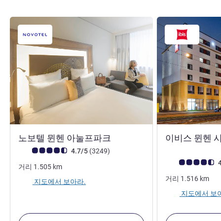
4성
노보텔 뮌헨 아눌프파크
이비스 뮌헨 
고객 평점 (ALL 평가)
리뷰
4.7/5
(3249
)
고객 평점 (ALL 평
4
거리
1.505
km
거리
1.516
km
지도에서 보아라.
지도에서 보