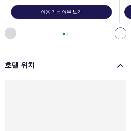
이용 가능 여부 보기
2
/
1
페이지
, 객실 1 : 싱글룸 - 최신 머큐어 그레이트 베드 , 객
이전 - 객실
다음
호텔 위치