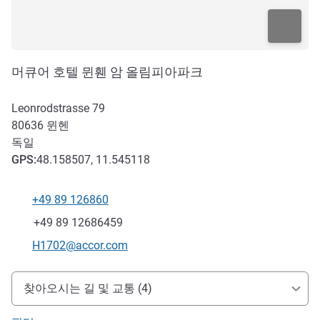
머큐어 호텔 뮌휀 암 올림피아파크
Leonrodstrasse 79
80636
뮌헨
독일
GPS
:
48.158507, 11.545118
+49 89 126860
전화
팩스
+49 89 12686459
E-mail
H1702@accor.com
호텔 접근 및 교통
찾아오시는 길 및 교통 (4)