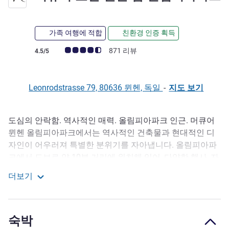
3성
가족 여행에 적합
친환경 인증 획득
고객 평점 (ALL 평가)
871 리뷰
4.5/5
Leonrodstrasse 79, 80636 뮌헨, 독일
-
지도 보기
도심의 안락함. 역사적인 매력. 올림피아파크 인근. 머큐어
호텔설명
뮌헨 올림피아파크에서는 역사적인 건축물과 현대적인 디
자인이 어우러져 특별한 분위기를 자아냅니다. 올림피아파
크에서 도보로 약 10분 거리에 위치해 있어, 다양한 행사, 자
연, 그리고 도시 생활을 손쉽게 즐길 수 있습니다. 에어컨이
더보기
완비된 객실, WIFI, 그리고 GREAT BED by Mercure가 편안한
머큐어 호텔 뮌휀 암 올림피아파크
밤을 보장합니다. 뮌헨 중앙역에서 약 3km, 공항에서 약
39km 떨어져 있습니다. 조용하고 위치가 편리하며, 바, 테라
숙박
스, 주차장이 마련되어 있습니다.