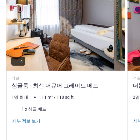
4
객실
객
싱글룸 - 최신 머큐어 그레이트 베드
더
1명 최대
11
m²
/
118
sq ft
2명
침구
침
1 x 싱글 베드
세부 정보 보기
세