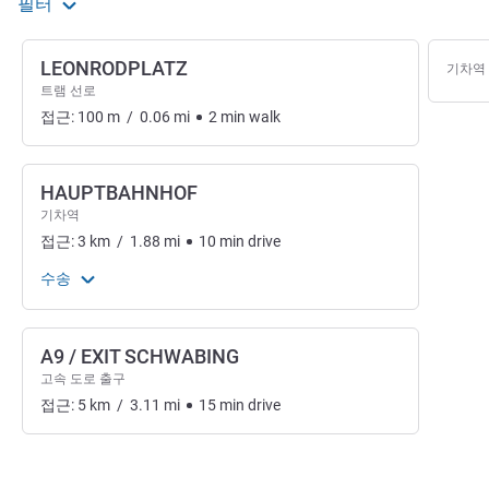
필터
LEONRODPLATZ
기차역
트램 선로
접근:
100
m
/
0.06
mi
2
min
walk
HAUPTBAHNHOF
기차역
접근:
3
km
/
1.88
mi
10
min
drive
수송
A9 / EXIT SCHWABING
고속 도로 출구
접근:
5
km
/
3.11
mi
15
min
drive