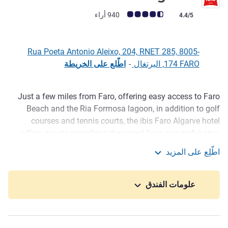
ملاحظة أراء العملاء (رأي ALL)
940 أراء
4.4/5
Rua Poeta Antonio Aleixo, 204, RNET 285, 8005-
174 FARO, البرتغال
-
اطّلع على الخريطة
Just a few miles from Faro, offering easy access to Faro
الوصف
Beach and the Ria Formosa lagoon, in addition to golf
courses and tennis courts, the ibis Faro Algarve hotel
offers guests everything they need for a wonderful stay.
Our air-conditioned rooms are mo dern and comfortable
اطّلِع على المزيد
and guests can and enjoy services such as WIFI, a
ibis Faro Algarve
restaurant, pool and private car park. The ibis hotel in Faro
also has two fully equipped meeting rooms. Renovated
علومات الفندق
and strictly non-smoking rooms.
Before traveling to Portugal, please check the terms
published by the Portuguese government for staying in