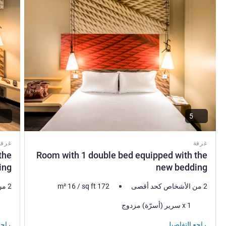
5
غرفة
غرفة
the
Room with 1 double bed equipped with the
ing
new bedding
2 من الأشخاص كحد أقصى
172
sq ft
/
16
m²
2 من الأشخاص كحد أقصى
فرش السرير
فرش 
1 x سرير (أسرّة) مزدوج
راجع التفاصيل
راجع