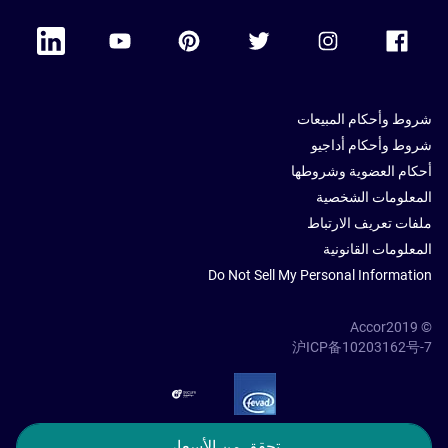
 Linkedin
Accor Youtube
Accor Pinterest
Accor Twitter
Accor Instagram
Accor Facebook
شروط وأحكام المبيعات
شروط وأحكام أداجيو
أحكام العضوية وشروطها
المعلومات الشخصية
ملفات تعريف الارتباط
المعلومات القانونية
Do Not Sell My Personal Information
© Accor2019
沪ICP备10203162号-7
SSL Secure – globalSign
تحقق من الأسعار