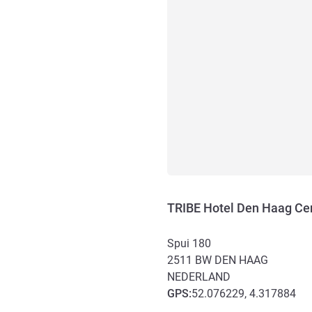
TRIBE Hotel Den Haag Ce
Spui 180
2511 BW
DEN HAAG
NEDERLAND
GPS
:
52.076229, 4.317884
Toegang en transport