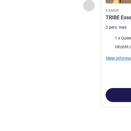
Vorige - Kamer
KAMER
TRIBE Ess
2 pers. max
Beddengoed
1 x Quee
Uitzicht:
Uitzicht 
Meer informat
Pagina
1
van
3
,