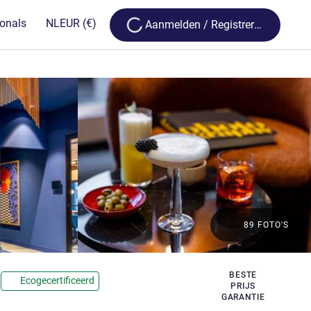
Loading...
ionals
NL
EUR
(€)
Aanmelden / Registreren
89 FOTO'S
BESTE
Ecogecertificeerd
PRIJS
GARANTIE