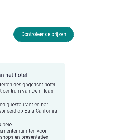
Controleer de prijzen
an het hotel
sterren designgericht hotel
et centrum van Den Haag
ndig restaurant en bar
spireerd op Baja California
xibele
ementenruimten voor
shops en presentaties