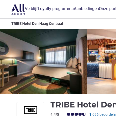
Verblijf
Loyalty programma
Aanbiedingen
Onze par
TRIBE Hotel Den Haag Centraal
TRIBE Hotel De
Avis-klantbeoordeling (ALL beoordeling
4.4/5
1.096 beoordeli