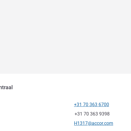
ntraal
+31 70 363 6700
Telefoon
Fax
+31 70 363 9398
E-mailadres voor contact
H1317@accor.com