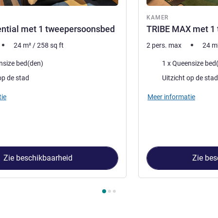
KAMER
ential met 1 tweepersoonsbed
TRIBE MAX met 1
24
m²
/
258
sq ft
2 pers. max
24
m
Beddengoed
nsize bed(den)
1 x Queensize bed
Uitzicht:
op de stad
Uitzicht op de stad
ie
Meer informatie
Zie beschikbaarheid
Zie bes
 Kamer 1 : TRIBE Essential met 1 tweepersoonsbed , Kamer 2 :