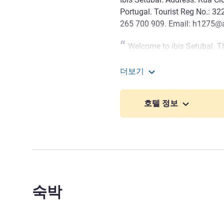
Portugal. Tourist Reg No.: 32
265 700 909. Email: h1275@
Welcome to ibis Setubal. T
Relax and enjoy important nat
더보기
de Arrábida natural park and 
ibis Setubal
Hugo MARTINHO 호텔 관리
호텔 정보
숙박