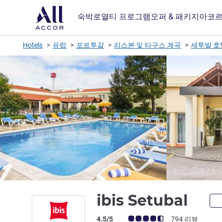
숙박
로열티 프로그램
오퍼 & 패키지
아코르
Hotels
유럽
포르투갈
리스본 및 타구스 계곡
세투발 호
2성
ibis Setubal
고객 평점 (ALL 평가)
4.5/5
794 리뷰