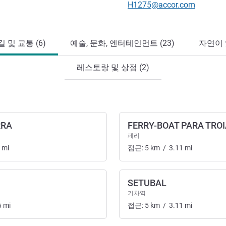
E-mail
H1275@accor.com
 및 교통 (6)
예술, 문화, 엔터테인먼트 (23)
자연이 
레스토랑 및 상점 (2)
RRA
FERRY-BOAT PARA TRO
페리
mi
접근:
5
km
/
3.11
mi
SETUBAL
기차역
6
mi
접근:
5
km
/
3.11
mi