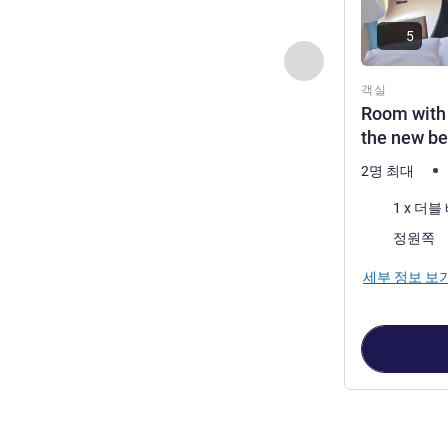
5
이전 - 객실
객실
Room with 
the new b
2명 최대
침구
1 x 더블
전망:
정원쪽
세부 정보 보
2
/
1
페이지
, 객실 