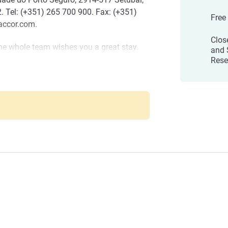
2. Tel: (+351) 265 700 900. Fax: (+351)
Free
accor.com.
Clos
he whole team wishes you a great stay.
and 
ural heritage: the Sado Estuary, the Serra
Rese
the beaches of Tróia.