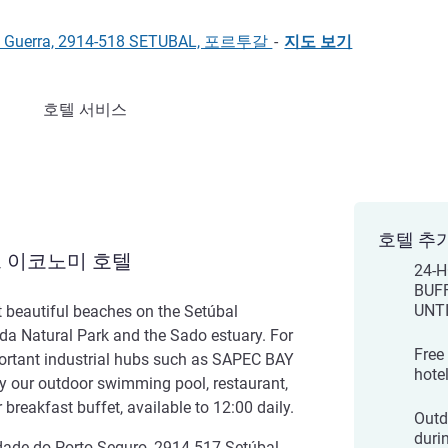
o da Guerra, 2914-518 SETUBAL, 포르투갈
-
지도 보기
호텔 서비스
호텔 추
 이코노미 호텔
24-
BUF
UNT
t beautiful beaches on the Setúbal
ida Natural Park and the Sado estuary. For
Free
portant industrial hubs such as SAPEC BAY
hotel
y our outdoor swimming pool, restaurant,
 breakfast buffet, available to 12:00 daily.
Outd
duri
idade do Porto Seguro, 2914-517 Setúbal,