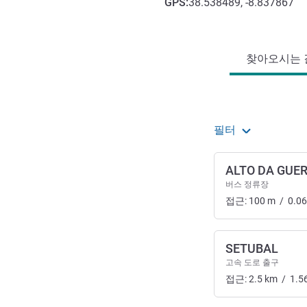
GPS
:
38.538489, -8.837867
호텔 접근 및 교통
찾아오시는 길
필터
ALTO DA GUE
버스 정류장
접근:
100
m
/
0.06
SETUBAL
고속 도로 출구
접근:
2.5
km
/
1.5