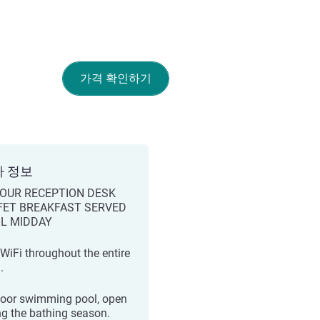
가격 확인하기
가 정보
HOUR RECEPTION DESK
FET BREAKFAST SERVED
IL MIDDAY
 WiFi throughout the entire
.
oor swimming pool, open
ng the bathing season.