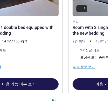
5
객실
1 double bed equipped with
Room with 2 singl
edding
the new bedding
14
m²
/
150
sq ft
2명 최대
18
m²
/
침구
 베드
2 x 싱글 베드
전망:
도심쪽 또는 중정
기
세부 정보 보기
이용 가능 여부 보기
이용 가
1 : Room with 1 double bed equipped with the new bedding , 객실