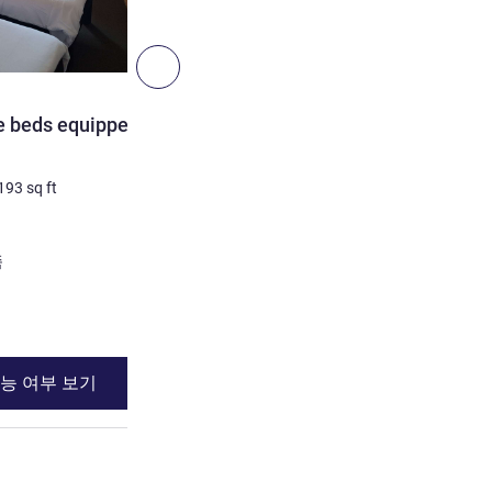
4
다음 - 객실
객실
e beds equipped with
Room with 1 double bed +
equipped with the new be
193
sq ft
3명 최대
18
m²
/
193
sq ft
침구
1 x 더블 베드 그
쪽
세부 정보 보기
능 여부 보기
이용 가능 여부
 2 : Room with 2 single beds equipped with the new bedding