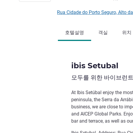
Rua Cidade do Porto Seguro, Alt
호텔설명
객실
위치
ibis Setubal
모두를 위한 바이브런트
At Ibis Setúbal enjoy the mos
peninsula, the Serra da Arráb
business, we are close to im
and AICEP Global Parks. Enjo
bar and terrace, as well as our
Ibis Setubal. Address: Rua C