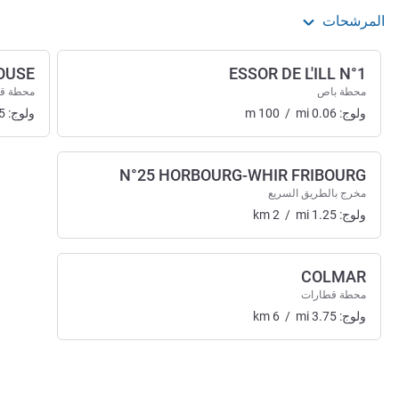
المرشحات
OUSE
ESSOR DE L'ILL N°1
محطة باص
محطة ق
ولوج:
0.06
mi
/
100
m
ولوج:
5
N°25 HORBOURG-WHIR FRIBOURG
مخرج بالطريق السريع
ولوج:
1.25
mi
/
2
km
COLMAR
محطة قطارات
ولوج:
3.75
mi
/
6
km