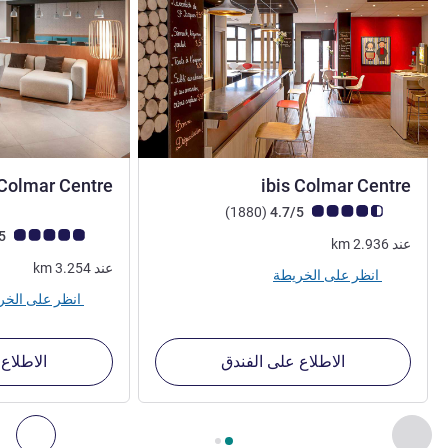
3 نجوم
 Colmar Centre
ibis Colmar Centre
ملاحظة أراء العملاء (رأي ALL)
أراء
)
(1880
4.7/5
ملاحظة أراء العملاء (رأي
4.8/5
عند
2.936
km
عند
3.254
km
انظر على الخريطة
انظر على الخريطة
الاطلاع على الفندق
الاطلاع
الصفحة
1
من
2
, منشآتنا الأخرى القريبة 1 :, منشآتنا الأخرى القريبة 2 :, منشآتنا الأخرى القريبة 3 :, منشآتنا الأخرى القريبة 4 :
السابق - منشآتنا الأخرى القريبة
التال