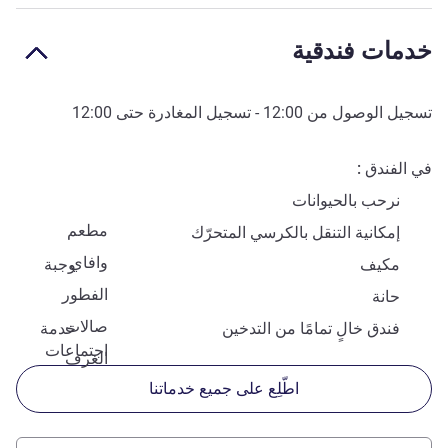
خدمات فندقية
تسجيل الوصول من
12:00
- تسجيل المغادرة حتى
12:00
في الفندق
نرحب بالحيوانات
مطعم
إمكانية التنقل بالكرسي المتحرّك
وافاي
مكيف
وجبة
الفطور
حانة
صالات
فندق خالٍ تمامًا من التدخين
خدمة
اجتماعات
الغرف
اطّلِع على جميع خدماتنا