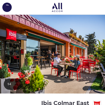
ing...
54
3 نجوم
Ibis Colmar East