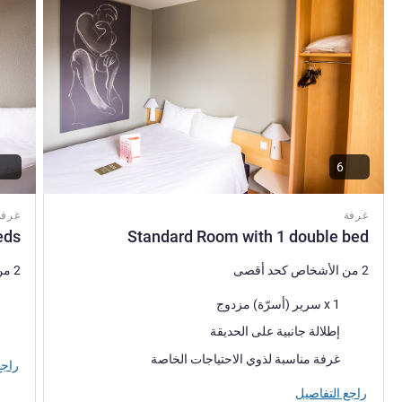
6
غرفة
غرفة
eds
Standard Room with 1 double bed
2 من الأشخاص كحد أقصى
2 من الأشخاص كحد أقصى
فرش السرير
فرش 
1 x سرير (أسرّة) مزدوج
المناظر:
المنا
إطلالة جانبية على الحديقة
غرفة مناسبة لذوي الاحتياجات الخاصة
راجع
راجع التفاصيل