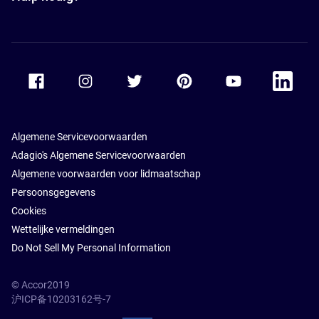
Accor Facebook
Accor Instagram
Accor Twitter
Accor Pinterest
Accor Youtube
Accor Li
Algemene Servicevoorwaarden
Adagio's Algemene Servicevoorwaarden
Algemene voorwaarden voor lidmaatschap
Persoonsgegevens
Cookies
Wettelijke vermeldingen
Do Not Sell My Personal Information
© Accor2019
沪ICP备10203162号-7