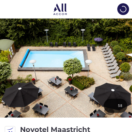
Load
58
4 sterren
Novotel Maastricht