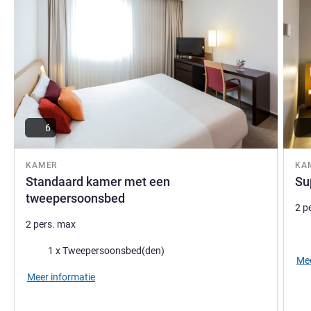
het internationale restaurant van het hotel.
Arjan Peterse, Hotel Management
6
KAMER
KA
Standaard kamer met een
Su
tweepersoonsbed
2 p
2 pers. max
Bed
Beddengoed
1 x Tweepersoonsbed(den)
Mee
Meer informatie