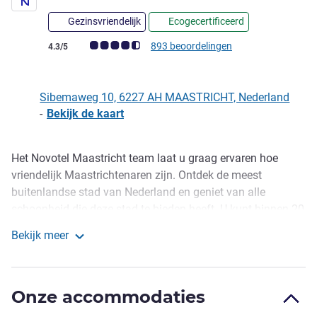
Gezinsvriendelijk
Ecogecertificeerd
Avis-klantbeoordeling (ALL beoordeling)
893 beoordelingen
4.3/5
Sibemaweg 10, 6227 AH MAASTRICHT, Nederland
-
Bekijk de kaart
Het Novotel Maastricht team laat u graag ervaren hoe
Omschrijving
vriendelijk Maastrichtenaren zijn. Ontdek de meest
buitenlandse stad van Nederland en geniet van alle
schoonheid die deze stad te bieden heeft. U kunt binnen 20
minuten naar het centrum lopen over de Groene Loper van
Bekijk meer
Maastricht, een nieuw wandelpad naast het hotel. Novotel
Novotel Maastricht
Maastricht is ook een uitstekende uitvalsbasis voor het
verkennen van andere Bourgondische regio's, zoals
Onze accommodaties
Valkenburg aan de Geul, maar ook de Voerstreek en Kanne
richting België.