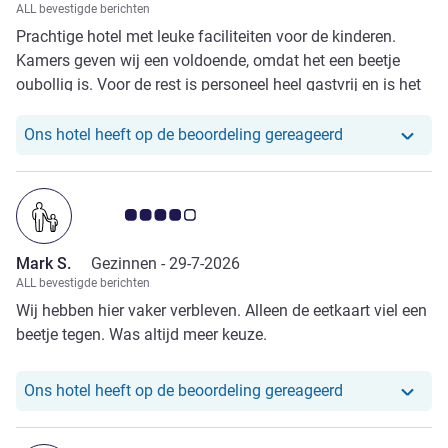
ALL bevestigde berichten
Prachtige hotel met leuke faciliteiten voor de kinderen.
Kamers geven wij een voldoende, omdat het een beetje
oubollig is. Voor de rest is personeel heel gastvrij en is het
ontbijt perfect. Vind alleen dat ze de parkeerkosten omlaag
moeten halen.
Ons hotel heef
Ons hotel heeft op de beoordeling gereageerd
Avis-klantbeoordeling 4.0/5
Mark S.
Gezinnen -
29-7-2026
ALL bevestigde berichten
Wij hebben hier vaker verbleven. Alleen de eetkaart viel een
beetje tegen. Was altijd meer keuze.
Ons hotel heef
Ons hotel heeft op de beoordeling gereageerd