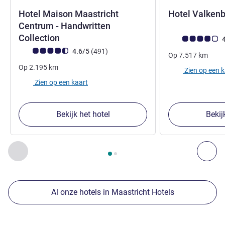
Hotel Maison Maastricht
Hotel Valkenb
Centrum - Handwritten
5 sterren
Collection
Avis-klantbeoorde
4
Avis-klantbeoordeling (ALL beoordeling)
beoordelingen
4.6/5
(491
)
Op
7.517
km
Op
2.195
km
Zien op een 
Zien op een kaart
Bekijk het hotel
Bekij
Pagina
1
van
2
, Onze andere etablissementen in de buurt 1 :,
Vorige - Onze andere etablissementen in de buurt
Vol
Al onze hotels in Maastricht Hotels