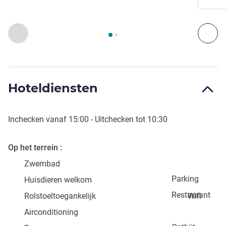
Pagina
1
van
2
, Toegang en vervoer 1 :, Toegang en vervoer 2 
Vorige - Toegang en vervoer
Vol
Hoteldiensten
Inchecken vanaf
15:00
- Uitchecken tot
10:30
Op het terrein
Zwembad
Parking
Huisdieren welkom
Restaurant
Rolstoeltoegankelijk
Wifi
Airconditioning