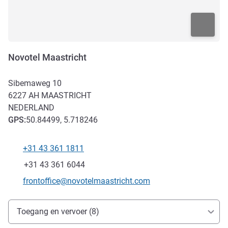
Novotel Maastricht
Sibemaweg 10
6227 AH
MAASTRICHT
NEDERLAND
GPS
:
50.84499, 5.718246
+31 43 361 1811
Telefoon
Fax
+31 43 361 6044
E-mailadres voor contact
frontoffice@novotelmaastricht.com
Toegang en transport
Toegang en vervoer (8)