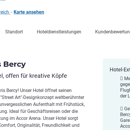
reich
-
Karte ansehen
Standort
Hoteldienstleistungen
Kundenbewertun
s Bercy
Hotel-Ex
, offen für kreative Köpfe
 Me
gege
Flug
is Bercy! Unser Hotel öffnet seinen
der 
 "Street Art"-Designkonzept weltberühmter
unvergesslichen Aufenthalt mit Frühstück,
 Ge
ng. Ideal für Geschäftsreisen oder die
Berc
tung im Accor Arena. Unser Hotel sorgt
Gare
mfort, Originalität, Freundlichkeit und
Acco