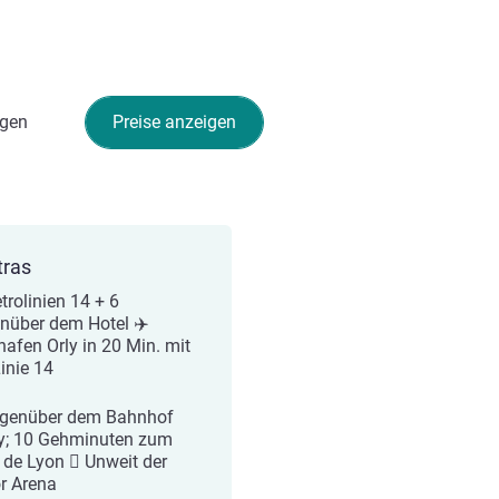
gen
Preise anzeigen
tras
trolinien 14 + 6
nüber dem Hotel ✈️
hafen Orly in 20 Min. mit
Linie 14
genüber dem Bahnhof
y; 10 Gehminuten zum
 de Lyon  Unweit der
r Arena