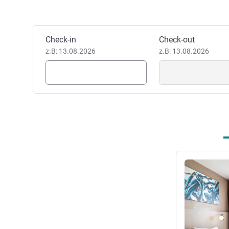
Emeline KOPP, Hotel Direktio
Dieses Hotel buchen
Check-in
Check-out
z.B: 13.08.2026
z.B: 13.08.2026
Details anseh