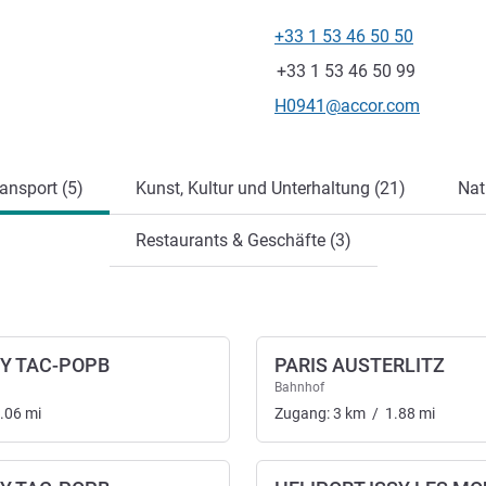
+33 1 53 46 50 50
Tel
Fax
+33 1 53 46 50 99
Kontakt-E-Mail
H0941@accor.com
ung
ansport (5)
Kunst, Kultur und Unterhaltung (21)
Nat
Restaurants & Geschäfte (3)
CY TAC-POPB
PARIS AUSTERLITZ
Bahnhof
.06
mi
Zugang:
3
km
/
1.88
mi