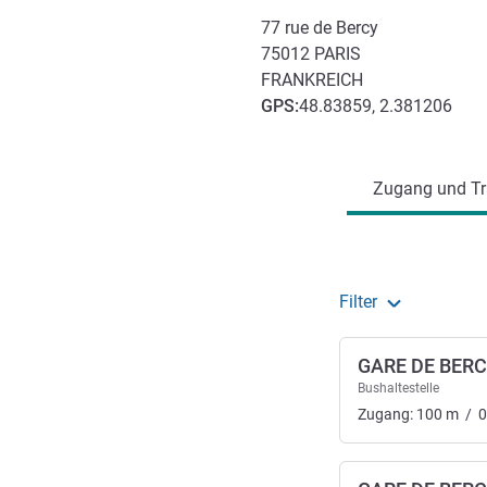
77 rue de Bercy
75012
PARIS
FRANKREICH
GPS
:
48.83859, 2.381206
Erreichbarkeit und Anbind
Zugang und Tr
Filter
GARE DE BER
Bushaltestelle
Zugang:
100
m
/
0