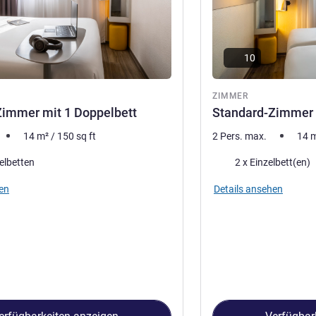
10
ZIMMER
Zimmer mit 1 Doppelbett
Standard-Zimmer 
14
m²
/
150
sq ft
2 Pers. max.
14
Bettwäsche
elbetten
2 x Einzelbett(en)
en
Details ansehen