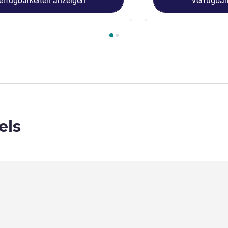
erfügbarkeiten anzeigen
Verfügbar
immer 1 : Standard-Zimmer mit 1 Doppelbett , Zimmer 2 : Stand
els