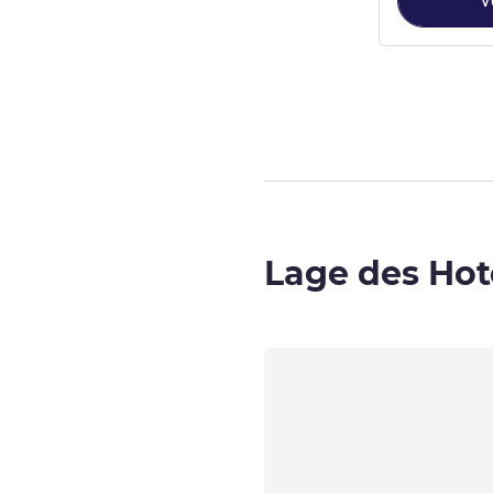
V
Seite
1
von
2
, Z
Lage des Hot