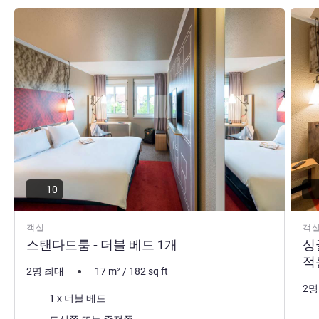
세부 정보 보기
세부 
10
객실
객
스탠다드룸 - 더블 베드 1개
싱
적
2명 최대
17
m²
/
182
sq ft
2명
침구
1 x 더블 베드
침
전망: