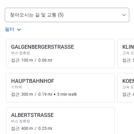
호텔 접근 및 교통
찾아오시는 길 및 교통 (5)
필터
GALGENBERGERSTRASSE
KLI
버스 정류장
고속 도
접근:
100
m
/
0.06
mi
접근:
HAUPTBAHNHOF
KOE
기차역
고속 도
접근:
300
m
/
0.19
mi
3
min
walk
접근:
ALBERTSTRASSE
버스 정류장
접근:
400
m
/
0.25
mi