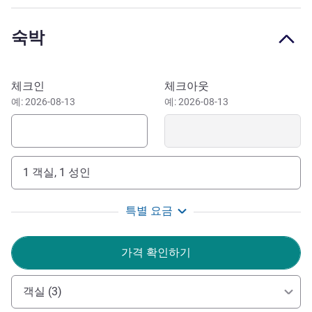
격을 경험해 보세요. 구시가지, 다뉴브 강, 그리고 중앙역 근
처에 위치해 있어 문화, 여가, 비즈니스 명소까지 편리하게
숙박
이동할 수 있습니다. 짧은 휴식, 회의, 출장 등 어떤 목적이든
ALL Accor의 혜택을 누려보세요. 여유로운 아침 식사와
SKY TV, 음료, 간식, 당구대를 갖춘 24시간 운영 바를 이용하
이 호텔 예약하기
체크인
체크아웃
실 수 있습니다. 전기차 충전소가 마련된 주차장이 있습니
예: 2026-08-13
예: 2026-08-13
다.
유서 깊은 구시가지(유네스코 세계문화유산)의 하이라이트:
대성당, 구 시청, 스톤 브리지, 호화로운 성
1 객실, 1 성인
"1년에 한 번은 한 번도 가보지 않은 곳을 방문해야 합니
다." 달라이 라마의 말씀을 바탕으로 유네스코 세계 문화유
특별 요금
산 도시 레겐스부르크에 오신 것을 진심으로 환영합니다!
Elvis Hasic 호텔 관리
가격 확인하기
객실 (3)