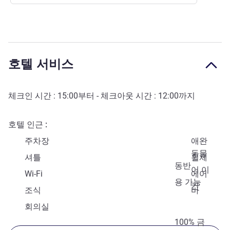
호텔 서비스
체크인 시간 :
15:00
부터 - 체크아웃 시간 :
12:00
까지
호텔 인근
주차장
애완
동물
셔틀
휠체
동반
어 이
Wi-Fi
에어
용 가능
컨
조식
바
회의실
100% 금