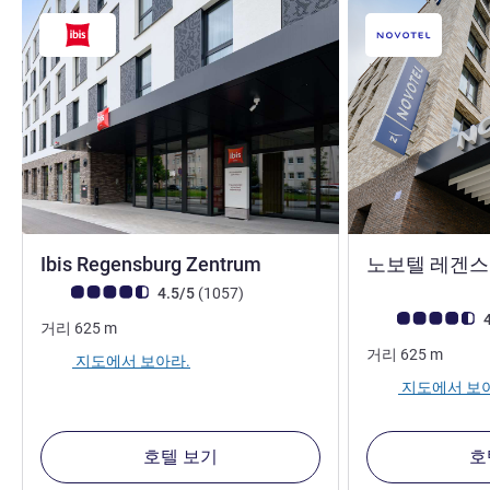
3.5성
Ibis Regensburg Zentrum
노보텔 레겐스
고객 평점 (ALL 평가)
리뷰
4.5/5
(1057
)
고객 평점 (ALL 평
4
거리
625
m
거리
625
m
지도에서 보아라.
지도에서 보
호텔 보기
호