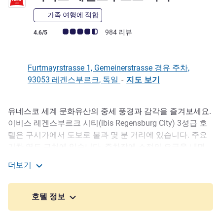
가족 여행에 적합
고객 평점 (ALL 평가)
984 리뷰
4.6/5
Furtmayrstrasse 1, Gemeinerstrasse 경유 주차,
93053 레겐스부르크, 독일
-
지도 보기
유네스코 세계 문화유산의 중세 풍경과 감각을 즐겨보세요.
호텔설명
이비스 레겐스부르크 시티(ibis Regensburg City) 3성급 호
텔은 구시가에서 도보로 불과 몇 분 거리에 있습니다. 주요
기차 역도 근처에 있습니다. 주차장에 소정의 요금을 내면
차량을 안전하게 주차할 수 있습니다. 호텔은 유쾌한 현대적
더보기
인 분위기와 리노베이션된 114개의 에어컨 완비 객실, 최신
이비스 레겐스부르크 시티
장비를 갖추어 성공적인 이벤트 개최에 알맞은 4개의 현대
적 회의실을 갖추고 있습니다.
호텔 정보
매우 친절한 직원, 현대적인 편의 시설, 그리고 합리적인 가