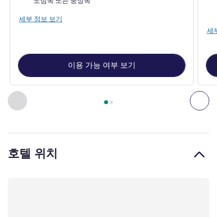
도심쪽 또는 중정쪽
전망
세부 정보 보기
세
이용 가능 여부 보기
2
/
1
페이지
, 객실 1 : 스탠다드룸 - 더블 베드 1개 , 객실 2 
이전 - 객실
다음
호텔 위치