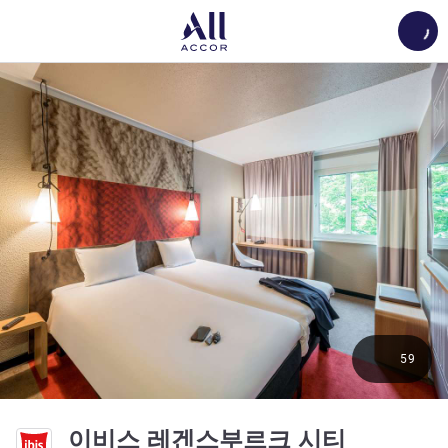
Load
59
3성
이비스 레겐스부르크 시티