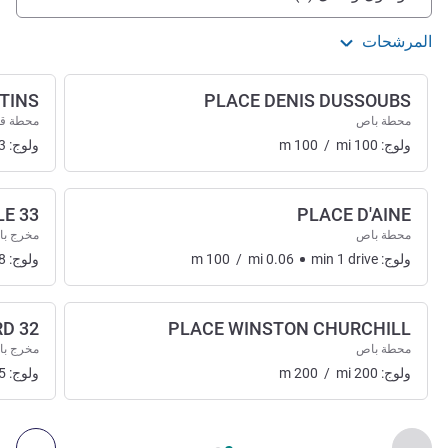
المرشحات
TINS
PLACE DENIS DUSSOUBS
محطة باص
محطة ق
ولوج:
100
mi
/
100
m
ولوج:
3
33 CENTRE VILLE
PLACE D'AINE
محطة باص
مخرج با
ولوج:
drive
1
min
0.06
mi
/
100
m
ولوج:
8
32 LIMOGES NORD
PLACE WINSTON CHURCHILL
محطة باص
مخرج با
ولوج:
200
mi
/
200
m
ولوج:
5
الصفحة
1
من
2
, الوصول والنقل 1 :, الوصول والنقل 2 :
السابق - الوصول والنقل
التال