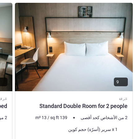
راجع التفاصيل
راجع ال
9
غرفة
غرفة
bed
Standard Double Room for 2 people
2 من الأشخاص كحد أقصى
139
sq ft
/
13
m²
2 من الأشخاص كحد أقصى
فرش السرير
فرش 
1 x سرير (أسرّة) حجم كوين