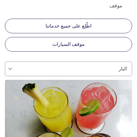
موقف
اطّلِع على جميع خدماتنا
موقف السيارات
البار
راجع التفاصيل