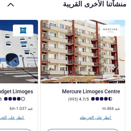
منشآتنا الأخرى القريبة
4 نجوم
budget Limoges
Mercure Limoges Centre
ملاحظة أراء العملاء (رأي ALL)
أراء
ملاحظة أراء العملاء (رأي
4.1/5
)
(995
4.7/5
عند
484
m
عند
1.037
km
انظر على الخريطة
انظر على الخريطة