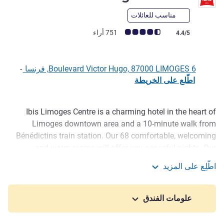
مناسب للعائلات
ملاحظة أراء العملاء (رأي ALL)
751 أراء
4.4/5
6 Boulevard Victor Hugo, 87000 LIMOGES, فرنسا
-
اطّلع على الخريطة
Ibis Limoges Centre is a charming hotel in the heart of
الوصف
Limoges downtown area and a 10-minute walk from
Bénédictins train station. Our 68 comfortable, welcoming
and warm rooms will offer you peaceful nights. Our
establishment is currently undergoing renovations. The
اطّلِع على المزيد
hotel remains open (work during the day on weekdays). We
ibis Limoges Centre
already have 20 renovated rooms. We thank you for your
understanding.
علومات الفندق
The ibis Limoges Centre hotel is located in the Limoges