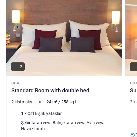
2
ODA
OD
Standard Room with double bed
Su
2 kişi maks.
24
m²
/
258
sq ft
2 k
Şilte
Şilt
1 x Çift kişilik yataklar
Manzara:
Man
Şehir tarafı veya Bahçe tarafı veya Avlu veya
Havuz tarafı
Ayr