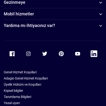
Gezinmeye
Mobil hizmetler
Yardıma mı ihtiyacınız var?
Accor Facebook
Accor Instagram
Accor Twitter
Accor Pinterest
Accor Youtube
Accor Li
Genel Hizmet Koşullari
Adagio Genel Hizmet Koşullari
Üyelik Hüküm ve Koşulları
Kişisel bilgiler
Tanımlama Bilgileri
Yasal uyarı