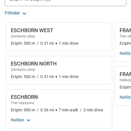
Filtreler
ESCHBORN WEST
FRA
Çevreyolu çıkışı
Tren i
Erişim:
500
m
/
0.31
mi
1
min
drive
Erişim
Nakliy
ESCHBORN NORTH
Çevreyolu çıkışı
FRA
Erişim:
500
m
/
0.31
mi
1
min
drive
Helikop
Erişim
ESCHBORN
Nakliy
Tren istasyonu
Erişim:
900
m
/
0.56
mi
7
min
walk
/
3
min
drive
Nakliye