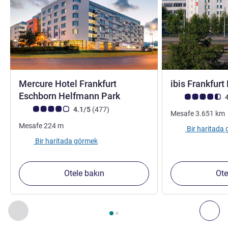
Mercure Hotel Frankfurt
ibis Frankfur
Eschborn Helfmann Park
Avis müşterileri 
4
Avis müşterileri puanı (ALL Puanlama)
görüş
4.1/5
(477
)
Mesafe
3.651
km
Mesafe
224
m
Bir haritada
Bir haritada görmek
Otele bakın
Ote
Sayfa
1
/
2
, Yakınlardaki diğer tesislerimiz 1 :, Yakınlardaki diğ
Önceki - Yakınlardaki diğer tesislerimiz
Sonr