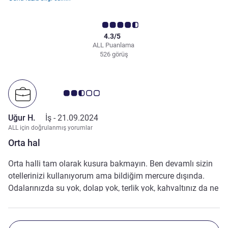
4.3/5
ALL Puanlama
526 görüş
Avis müşterileri puanı 2.5/5
Uğur H.
İş -
21.09.2024
ALL için doğrulanmış yorumlar
Orta hal
Orta halli tam olarak kusura bakmayın. Ben devamlı sizin
otellerinizi kullanıyorum ama bildiğim mercure dışında.
Odalarınızda su yok, dolap yok, terlik yok, kahvaltınız da ne
yazık ki orta. Onun için genel olarak orta dedim. Bir ibis
konforu bile yok. Mercure nere ibis nere halbuki? Neyse iyi
günler