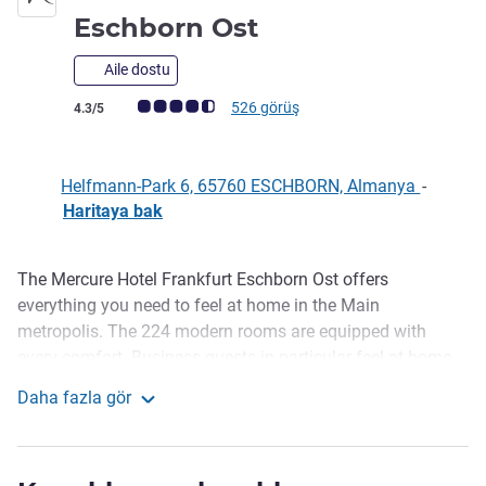
Eschborn Ost
Aile dostu
Avis müşterileri puanı (ALL Puanlama)
526 görüş
4.3/5
Helfmann-Park 6, 65760 ESCHBORN, Almanya
-
Haritaya bak
The Mercure Hotel Frankfurt Eschborn Ost offers
Açıklama
everything you need to feel at home in the Main
metropolis. The 224 modern rooms are equipped with
every comfort. Business guests in particular feel at home
here. After a strenuous business day, you can relax at the
Daha fazla gör
outdoor swimming pool. The Big Ebbel restaurant
Mercure Hotel Frankfurt Eschborn Ost
completes the offer.
Our hotel is centrally located in the financial center of