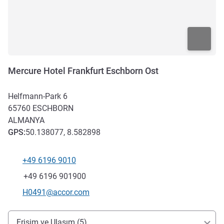
Mercure Hotel Frankfurt Eschborn Ost
Helfmann-Park 6
65760
ESCHBORN
ALMANYA
GPS
:
50.138077, 8.582898
+49 6196 9010
Telefon
Faks
+49 6196 901900
İletişim için e-posta
H0491@accor.com
Erişim ve ulaşım
Erişim ve Ulaşım (5)