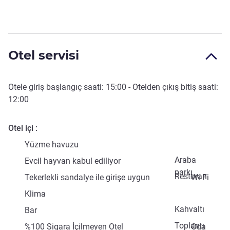
Otel servisi
Otele giriş başlangıç saati:
15:00
- Otelden çıkış bitiş saati:
12:00
Otel içi
Yüzme havuzu
Araba
Evcil hayvan kabul ediliyor
parkı
Restoran
Tekerlekli sandalye ile girişe uygun
Wi-Fi
Klima
Kahvaltı
Bar
Toplantı
%100 Sigara İçilmeyen Otel
Oda