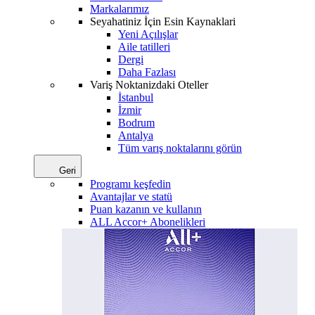
Markalarımız
Seyahatiniz İçin Esin Kaynaklari
Yeni Açılışlar
Aile tatilleri
Dergi
Daha Fazlası
Variş Noktanizdaki Oteller
İstanbul
İzmir
Bodrum
Antalya
Tüm varış noktalarını görün
Geri
Programı keşfedin
Avantajlar ve statü
Puan kazanın ve kullanın
ALL Accor+ Abonelikleri