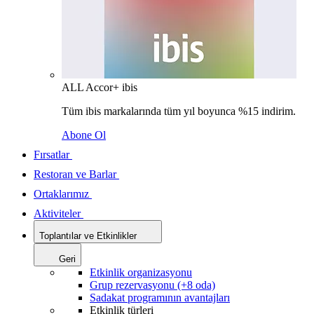
ALL Accor+ ibis
Tüm ibis markalarında tüm yıl boyunca %15 indirim.
Abone Ol
Fırsatlar
Restoran ve Barlar
Ortaklarımız
Aktiviteler
Toplantılar ve Etkinlikler
Geri
Etkinlik organizasyonu
Grup rezervasyonu (+8 oda)
Sadakat programının avantajları
Etkinlik türleri