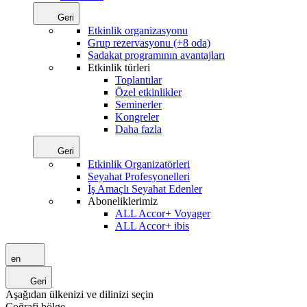
Geri
Etkinlik organizasyonu
Grup rezervasyonu (+8 oda)
Sadakat programının avantajları
Etkinlik türleri
Toplantılar
Özel etkinlikler
Seminerler
Kongreler
Daha fazla
Geri
Etkinlik Organizatörleri
Seyahat Profesyonelleri
İş Amaçlı Seyahat Edenler
Aboneliklerimiz
ALL Accor+ Voyager
ALL Accor+ ibis
en
Geri
Aşağıdan ülkenizi ve dilinizi seçin
Coğrafi bölge