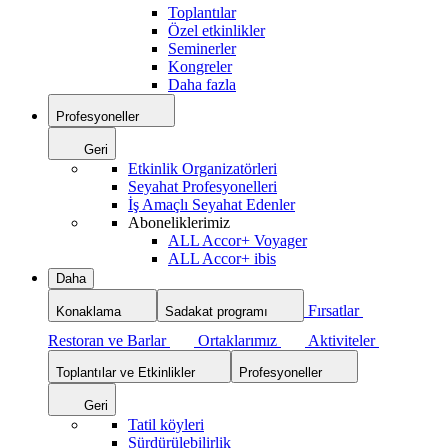
Toplantılar
Özel etkinlikler
Seminerler
Kongreler
Daha fazla
Profesyoneller
Geri
Etkinlik Organizatörleri
Seyahat Profesyonelleri
İş Amaçlı Seyahat Edenler
Aboneliklerimiz
ALL Accor+ Voyager
ALL Accor+ ibis
Daha
Fırsatlar
Konaklama
Sadakat programı
Restoran ve Barlar
Ortaklarımız
Aktiviteler
Toplantılar ve Etkinlikler
Profesyoneller
Geri
Tatil köyleri
Sürdürülebilirlik