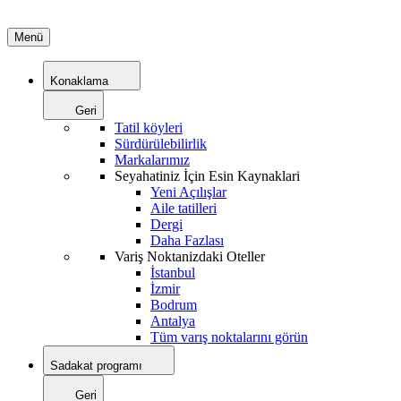
Menü
Konaklama
Geri
Tatil köyleri
Sürdürülebilirlik
Markalarımız
Seyahatiniz İçin Esin Kaynaklari
Yeni Açılışlar
Aile tatilleri
Dergi
Daha Fazlası
Variş Noktanizdaki Oteller
İstanbul
İzmir
Bodrum
Antalya
Tüm varış noktalarını görün
Sadakat programı
Geri