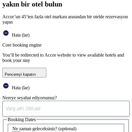
yakın bir otel bulun
Accor’un 45’ten fazla otel markası arasından bir otelde rezervasyon
yapın
Hata (lar)
Core booking engine
You’ll be redirected to Accor website to view available hotels and
book your stay
Pencereyi kapatın
Hata (lar)
Nereye seyahat ediyorsunuz?
0
öneri
Booking Dates
bulundu
Ne zaman geleceksiniz?
(optional)