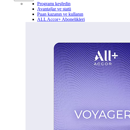
Programı keşfedin
Avantajlar ve statü
Puan kazanın ve kullanın
ALL Accor+ Abonelikleri