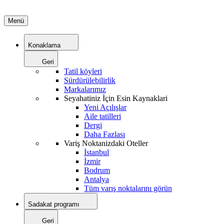
Menü
Konaklama
Geri
Tatil köyleri
Sürdürülebilirlik
Markalarımız
Seyahatiniz İçin Esin Kaynaklari
Yeni Açılışlar
Aile tatilleri
Dergi
Daha Fazlası
Variş Noktanizdaki Oteller
İstanbul
İzmir
Bodrum
Antalya
Tüm varış noktalarını görün
Sadakat programı
Geri