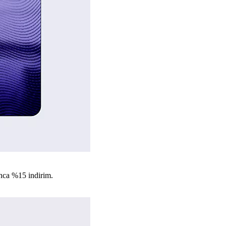
nca %15 indirim.