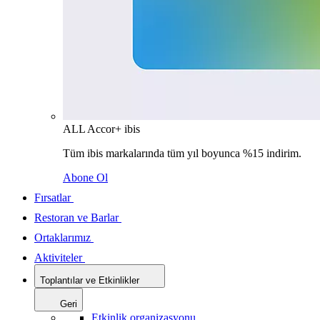
ALL Accor+ ibis
Tüm ibis markalarında tüm yıl boyunca %15 indirim.
Abone Ol
Fırsatlar
Restoran ve Barlar
Ortaklarımız
Aktiviteler
Toplantılar ve Etkinlikler
Geri
Etkinlik organizasyonu