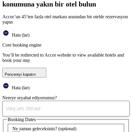
konumuna yakın bir otel bulun
Accor’un 45’ten fazla otel markası arasından bir otelde rezervasyon
yapın
Hata (lar)
Core booking engine
You’ll be redirected to Accor website to view available hotels and
book your stay
Pencereyi kapatın
Hata (lar)
Nereye seyahat ediyorsunuz?
0
öneri
Booking Dates
bulundu
Ne zaman geleceksiniz?
(optional)