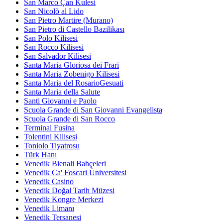
San Marco Çan Kulesi
San Nicolò al Lido
San Pietro Martire (Murano)
San Pietro di Castello Bazilikası
San Polo Kilisesi
San Rocco Kilisesi
San Salvador Kilisesi
Santa Maria Gloriosa dei Frari
Santa Maria Zobenigo Kilisesi
Santa Maria del RosarioGesuati
Santa Maria della Salute
Santi Giovanni e Paolo
Scuola Grande di San Giovanni Evangelista
Scuola Grande di San Rocco
Terminal Fusina
Tolentini Kilisesi
Toniolo Tiyatrosu
Türk Hanı
Venedik Bienali Bahçeleri
Venedik Ca' Foscari Üniversitesi
Venedik Casino
Venedik Doğal Tarih Müzesi
Venedik Kongre Merkezi
Venedik Limanı
Venedik Tersanesi