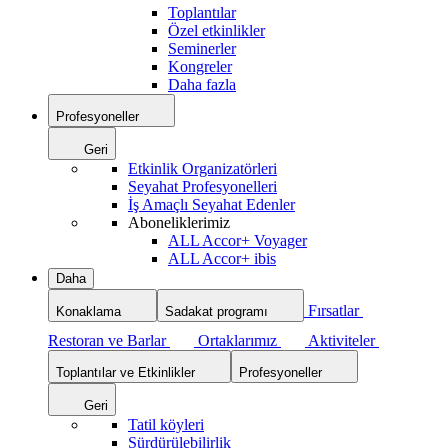
Toplantılar
Özel etkinlikler
Seminerler
Kongreler
Daha fazla
Profesyoneller
Geri
Etkinlik Organizatörleri
Seyahat Profesyonelleri
İş Amaçlı Seyahat Edenler
Aboneliklerimiz
ALL Accor+ Voyager
ALL Accor+ ibis
Daha
Fırsatlar
Konaklama
Sadakat programı
Restoran ve Barlar
Ortaklarımız
Aktiviteler
Toplantılar ve Etkinlikler
Profesyoneller
Geri
Tatil köyleri
Sürdürülebilirlik