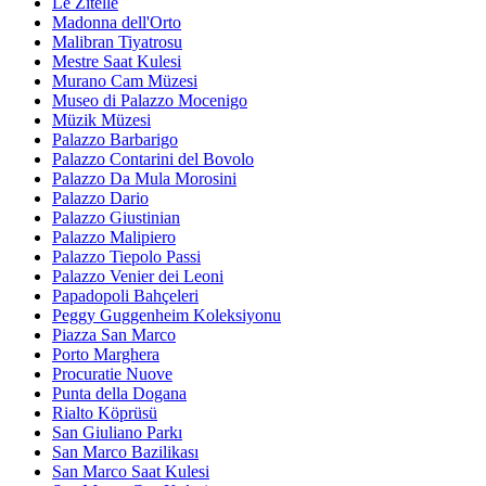
Le Zitelle
Madonna dell'Orto
Malibran Tiyatrosu
Mestre Saat Kulesi
Murano Cam Müzesi
Museo di Palazzo Mocenigo
Müzik Müzesi
Palazzo Barbarigo
Palazzo Contarini del Bovolo
Palazzo Da Mula Morosini
Palazzo Dario
Palazzo Giustinian
Palazzo Malipiero
Palazzo Tiepolo Passi
Palazzo Venier dei Leoni
Papadopoli Bahçeleri
Peggy Guggenheim Koleksiyonu
Piazza San Marco
Porto Marghera
Procuratie Nuove
Punta della Dogana
Rialto Köprüsü
San Giuliano Parkı
San Marco Bazilikası
San Marco Saat Kulesi