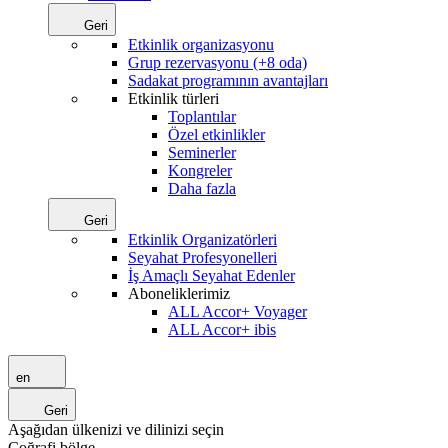
Geri
Etkinlik organizasyonu
Grup rezervasyonu (+8 oda)
Sadakat programının avantajları
Etkinlik türleri
Toplantılar
Özel etkinlikler
Seminerler
Kongreler
Daha fazla
Geri
Etkinlik Organizatörleri
Seyahat Profesyonelleri
İş Amaçlı Seyahat Edenler
Aboneliklerimiz
ALL Accor+ Voyager
ALL Accor+ ibis
en
Geri
Aşağıdan ülkenizi ve dilinizi seçin
Coğrafi bölge