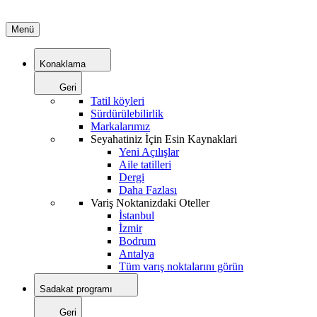
Menü
Konaklama
Geri
Tatil köyleri
Sürdürülebilirlik
Markalarımız
Seyahatiniz İçin Esin Kaynaklari
Yeni Açılışlar
Aile tatilleri
Dergi
Daha Fazlası
Variş Noktanizdaki Oteller
İstanbul
İzmir
Bodrum
Antalya
Tüm varış noktalarını görün
Sadakat programı
Geri