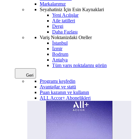
Markalarımız
Seyahatiniz İçin Esin Kaynaklari
Yeni Açılışlar
Aile tatilleri
Dergi
Daha Fazlası
Variş Noktanizdaki Oteller
İstanbul
İzmir
Bodrum
Antalya
Tüm varış noktalarını görün
Geri
Programı keşfedin
Avantajlar ve statü
Puan kazanın ve kullanın
ALL Accor+ Abonelikleri