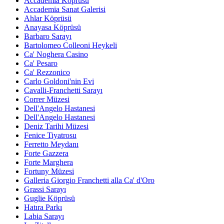
Accademia Köprüsü
Accademia Sanat Galerisi
Ahlar Köprüsü
Anayasa Köprüsü
Barbaro Sarayı
Bartolomeo Colleoni Heykeli
Ca' Noghera Casino
Ca' Pesaro
Ca' Rezzonico
Carlo Goldoni'nin Evi
Cavalli-Franchetti Sarayı
Correr Müzesi
Dell'Angelo Hastanesi
Dell'Angelo Hastanesi
Deniz Tarihi Müzesi
Fenice Tiyatrosu
Ferretto Meydanı
Forte Gazzera
Forte Marghera
Fortuny Müzesi
Galleria Giorgio Franchetti alla Ca' d'Oro
Grassi Sarayı
Guglie Köprüsü
Hatıra Parkı
Labia Sarayı