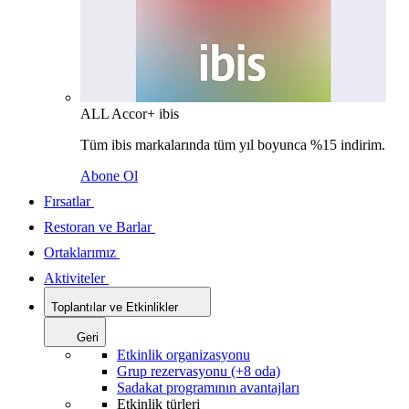
ALL Accor+ ibis
Tüm ibis markalarında tüm yıl boyunca %15 indirim.
Abone Ol
Fırsatlar
Restoran ve Barlar
Ortaklarımız
Aktiviteler
Toplantılar ve Etkinlikler
Geri
Etkinlik organizasyonu
Grup rezervasyonu (+8 oda)
Sadakat programının avantajları
Etkinlik türleri