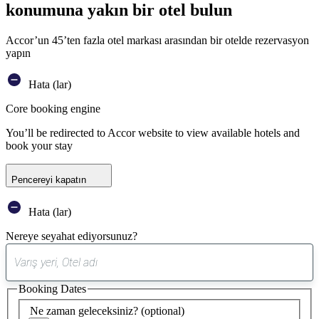
konumuna yakın bir otel bulun
Accor’un 45’ten fazla otel markası arasından bir otelde rezervasyon
yapın
Hata (lar)
Core booking engine
You’ll be redirected to Accor website to view available hotels and
book your stay
Pencereyi kapatın
Hata (lar)
Nereye seyahat ediyorsunuz?
0
öneri
Booking Dates
bulundu
Ne zaman geleceksiniz?
(optional)