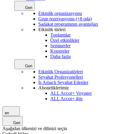
Geri
Etkinlik organizasyonu
Grup rezervasyonu (+8 oda)
Sadakat programının avantajları
Etkinlik türleri
Toplantılar
Özel etkinlikler
Seminerler
Kongreler
Daha fazla
Geri
Etkinlik Organizatörleri
Seyahat Profesyonelleri
İş Amaçlı Seyahat Edenler
Aboneliklerimiz
ALL Accor+ Voyager
ALL Accor+ ibis
en
Geri
Aşağıdan ülkenizi ve dilinizi seçin
Coğrafi bölge