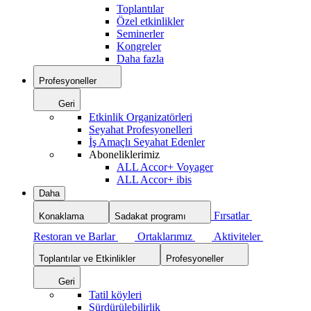
Toplantılar
Özel etkinlikler
Seminerler
Kongreler
Daha fazla
Profesyoneller
Geri
Etkinlik Organizatörleri
Seyahat Profesyonelleri
İş Amaçlı Seyahat Edenler
Aboneliklerimiz
ALL Accor+ Voyager
ALL Accor+ ibis
Daha
Fırsatlar
Konaklama
Sadakat programı
Restoran ve Barlar
Ortaklarımız
Aktiviteler
Toplantılar ve Etkinlikler
Profesyoneller
Geri
Tatil köyleri
Sürdürülebilirlik