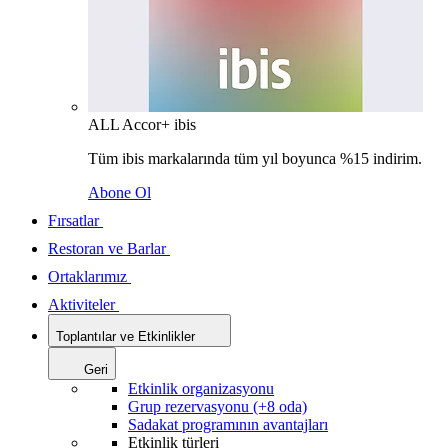
ALL Accor+ ibis
Tüm ibis markalarında tüm yıl boyunca %15 indirim.
Abone Ol
Fırsatlar
Restoran ve Barlar
Ortaklarımız
Aktiviteler
Toplantılar ve Etkinlikler
Geri
Etkinlik organizasyonu
Grup rezervasyonu (+8 oda)
Sadakat programının avantajları
Etkinlik türleri