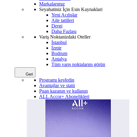
Markalarımız
Seyahatiniz İçin Esin Kaynaklari
Yeni Açılışlar
Aile tatilleri
Dergi
Daha Fazlası
Variş Noktanizdaki Oteller
İstanbul
İzmir
Bodrum
Antalya
Tüm varış noktalarını görün
Geri
Programı keşfedin
Avantajlar ve statü
Puan kazanın ve kullanın
ALL Accor+ Abonelikleri