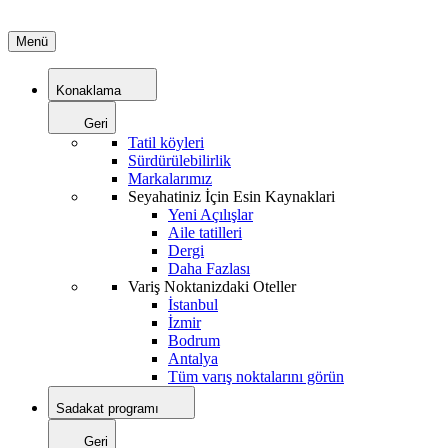
Menü
Konaklama
Geri
Tatil köyleri
Sürdürülebilirlik
Markalarımız
Seyahatiniz İçin Esin Kaynaklari
Yeni Açılışlar
Aile tatilleri
Dergi
Daha Fazlası
Variş Noktanizdaki Oteller
İstanbul
İzmir
Bodrum
Antalya
Tüm varış noktalarını görün
Sadakat programı
Geri